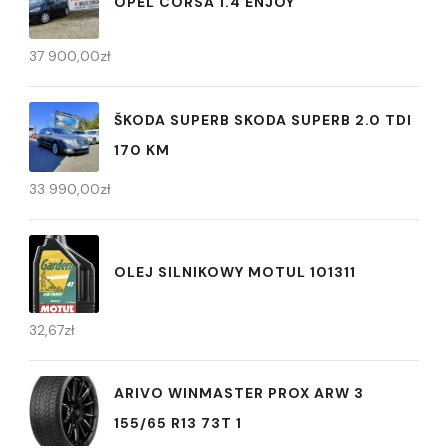
OPEL CORSA 1.4 ENJOY
37 900,00
zł
ŠKODA SUPERB SKODA SUPERB 2.0 TDI
170 KM
33 990,00
zł
OLEJ SILNIKOWY MOTUL 101311
32,67
zł
ARIVO WINMASTER PROX ARW 3
155/65 R13 73T 1