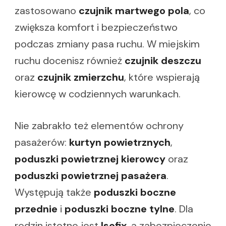
zastosowano
czujnik martwego pola
, co
zwiększa komfort i bezpieczeństwo
podczas zmiany pasa ruchu. W miejskim
ruchu docenisz również
czujnik deszczu
oraz
czujnik zmierzchu
, które wspierają
kierowcę w codziennych warunkach.
Nie zabrakło też elementów ochrony
pasażerów:
kurtyn powietrznych
,
poduszki powietrznej kierowcy
oraz
poduszki powietrznej pasażera
.
Występują także
poduszki boczne
przednie
i
poduszki boczne tylne
. Dla
rodzin istotne jest
Isofix
, a zabezpieczenie