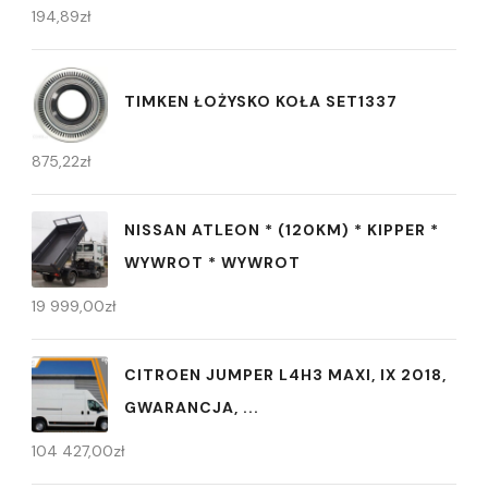
194,89
zł
TIMKEN ŁOŻYSKO KOŁA SET1337
875,22
zł
NISSAN ATLEON * (120KM) * KIPPER *
WYWROT * WYWROT
19 999,00
zł
CITROEN JUMPER L4H3 MAXI, IX 2018,
GWARANCJA, ...
104 427,00
zł