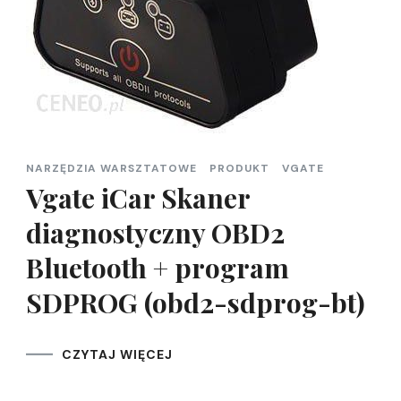
NARZĘDZIA WARSZTATOWE
PRODUKT
VGATE
Vgate iCar Skaner
diagnostyczny OBD2
Bluetooth + program
SDPROG (obd2-sdprog-bt)
CZYTAJ WIĘCEJ