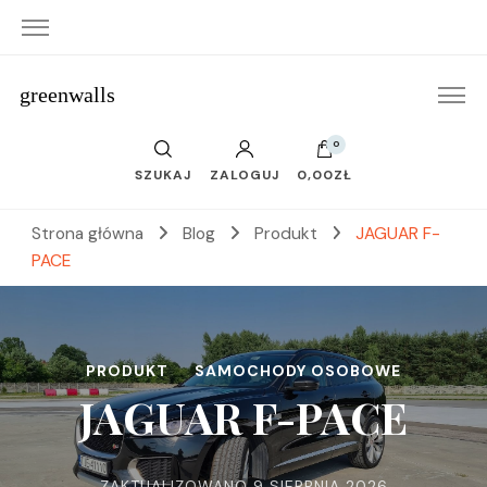
greenwalls
0
SZUKAJ
ZALOGUJ
0,00ZŁ
Strona główna
Blog
Produkt
JAGUAR F-
PACE
PRODUKT
SAMOCHODY OSOBOWE
JAGUAR F-PACE
ZAKTUALIZOWANO
9 SIERPNIA 2026