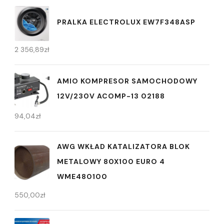
PRALKA ELECTROLUX EW7F348ASP
2 356,89
zł
AMIO KOMPRESOR SAMOCHODOWY
12V/230V ACOMP-13 02188
94,04
zł
AWG WKŁAD KATALIZATORA BLOK
METALOWY 80X100 EURO 4
WME480100
550,00
zł