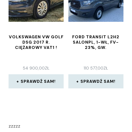
VOLKSWAGEN VW GOLF
FORD TRANSIT L2H2
DSG 2017 R.
SALONPL, 1-WŁ, FV-
CIĘŻAROWY VAT1 !
23%, GW.
54 900,00
ZŁ
110 577,00
ZŁ
SPRAWDŹ SAM!
SPRAWDŹ SAM!
zzzzz