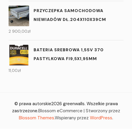
PRZYCZEPKA SAMOCHODOWA
NIEWIADÓW DŁ.204X110X39CM
2 900,00
zł
BATERIA SREBROWA 1,55V 370
PASTYLKOWA FI9,5X1,95MM
11,00
zł
© prawa autorskie2026
greenwalls
. Wszelkie prawa
zastrzeżone.
Blossom eCommerce | Stworzony przez
Blossom Themes
.Wspierany przez
WordPress
.