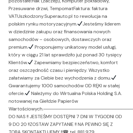
pozostałe:Hak (zaczep), Komputer pokładowy,
Przesuwane drzwi, TempomatFaktura: faktura
VATUszkodzony:Superauto.pl to rewolucja na
polskim rynku motoryzacyjnym.
Jesteśmy liderem
w dziedzinie zakupu oraz finansowania nowych
samochodów – osobowych, dostawczych oraz
premium.
Proponujemy unikatowy model usługi,
który w ciągu 21 lat sprawdziło już ponad 30 tysięcy
Klientów.
Zapewniamy bezpieczeństwo, komfort
oraz oszczędność czasu i pieniędzy. Wszystko
załatwiamy za Ciebie bez wychodzenia z domu.
Gwarantujemy 1000 samochodów OD RĘKI w stałej
ofercie.
Należymy do Wirtualna Polska Holding S.A.
notowanej na Giełdzie Papierów
Wartościowych.─────────────────────────
DO NAS !! JESTEŚMY DOSTĘPNI 7 DNI W TYGODNI OD
9 DO 20 !!ZOSTAW ZAPYTANIE !! NA PEWNO SIĘ Z
TOBĄ SKONTAKTUJEMY !!☎ tel. 881 979