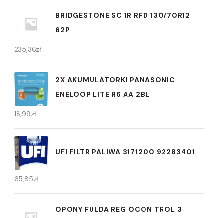
BRIDGESTONE SC 1R RFD 130/70R12
62P
235,36
zł
2X AKUMULATORKI PANASONIC
ENELOOP LITE R6 AA 2BL
18,99
zł
UFI FILTR PALIWA 3171200 92283401
65,85
zł
OPONY FULDA REGIOCON TROL 3