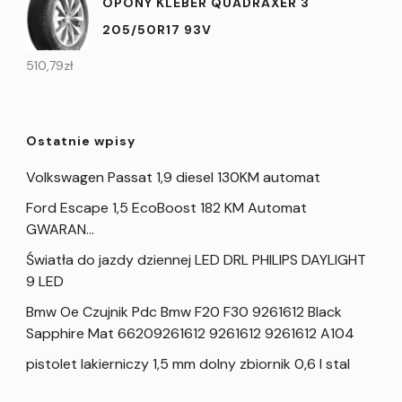
OPONY KLEBER QUADRAXER 3
205/50R17 93V
510,79
zł
Ostatnie wpisy
Volkswagen Passat 1,9 diesel 130KM automat
Ford Escape 1,5 EcoBoost 182 KM Automat
GWARAN…
Światła do jazdy dziennej LED DRL PHILIPS DAYLIGHT
9 LED
Bmw Oe Czujnik Pdc Bmw F20 F30 9261612 Black
Sapphire Mat 66209261612 9261612 9261612 A104
pistolet lakierniczy 1,5 mm dolny zbiornik 0,6 l stal