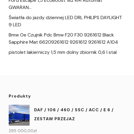
Ford Escape 1,5 EcoBoost 182 KM Automat
GWARAN…
Światła do jazdy dziennej LED DRL PHILIPS DAYLIGHT
9 LED
Bmw Oe Czujnik Pdc Bmw F20 F30 9261612 Black
Sapphire Mat 66209261612 9261612 9261612 A104
pistolet lakierniczy 1,5 mm dolny zbiornik 0,6 l stal
Produkty
DAF / 106 / 460 / SSC / ACC / E 6 /
ZESTAW PRZEJAZ
295 000,00
zł