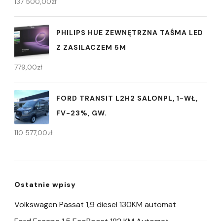
137 500,00
zł
PHILIPS HUE ZEWNĘTRZNA TAŚMA LED
Z ZASILACZEM 5M
779,00
zł
FORD TRANSIT L2H2 SALONPL, 1-WŁ,
FV-23%, GW.
110 577,00
zł
Ostatnie wpisy
Volkswagen Passat 1,9 diesel 130KM automat