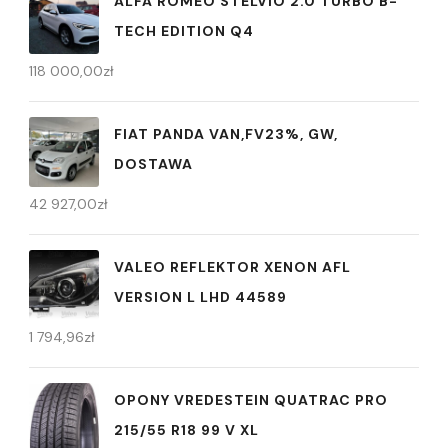
ALFA ROMEO STELVIO 2.0 TURBO B-
TECH EDITION Q4
118 000,00
zł
FIAT PANDA VAN,FV23%, GW,
DOSTAWA
42 927,00
zł
VALEO REFLEKTOR XENON AFL
VERSION L LHD 44589
1 794,96
zł
OPONY VREDESTEIN QUATRAC PRO
215/55 R18 99 V XL