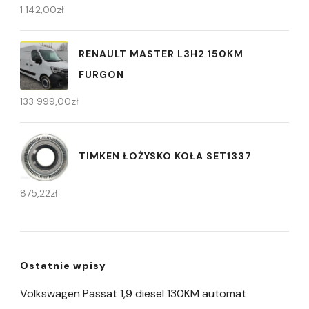
1 142,00
zł
RENAULT MASTER L3H2 150KM
FURGON
133 999,00
zł
TIMKEN ŁOŻYSKO KOŁA SET1337
875,22
zł
Ostatnie wpisy
Volkswagen Passat 1,9 diesel 130KM automat