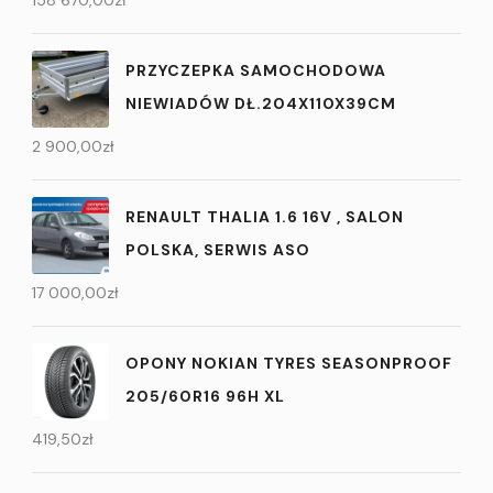
158 670,00
zł
PRZYCZEPKA SAMOCHODOWA
NIEWIADÓW DŁ.204X110X39CM
2 900,00
zł
RENAULT THALIA 1.6 16V , SALON
POLSKA, SERWIS ASO
17 000,00
zł
OPONY NOKIAN TYRES SEASONPROOF
205/60R16 96H XL
419,50
zł