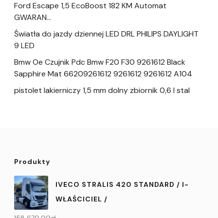
Ford Escape 1,5 EcoBoost 182 KM Automat
GWARAN…
Światła do jazdy dziennej LED DRL PHILIPS DAYLIGHT
9 LED
Bmw Oe Czujnik Pdc Bmw F20 F30 9261612 Black
Sapphire Mat 66209261612 9261612 9261612 A104
pistolet lakierniczy 1,5 mm dolny zbiornik 0,6 l stal
Produkty
IVECO STRALIS 420 STANDARD / I-
WŁAŚCICIEL /