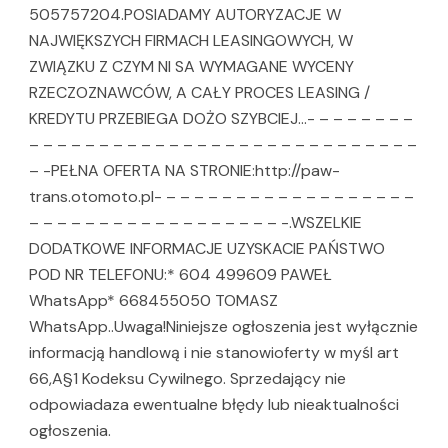
505757204.POSIADAMY AUTORYZACJE W
NAJWIĘKSZYCH FIRMACH LEASINGOWYCH, W
ZWIĄZKU Z CZYM NI SA WYMAGANE WYCENY
RZECZOZNAWCÓW, A CAŁY PROCES LEASING /
KREDYTU PRZEBIEGA DOŻO SZYBCIEJ…- – – – – – – –
– – – – – – – – – – – – – – – – – – – – – – – – – – – –
– -PEŁNA OFERTA NA STRONIE:http://paw-
trans.otomoto.pl- – – – – – – – – – – – – – – – – – –
– – – – – – – – – – – – – – – – – – -.WSZELKIE
DODATKOWE INFORMACJE UZYSKACIE PAŃSTWO
POD NR TELEFONU:* 604 499609 PAWEŁ
WhatsApp* 668455050 TOMASZ
WhatsApp..Uwaga!Niniejsze ogłoszenia jest wyłącznie
informacją handlową i nie stanowioferty w myśl art
66,A§1 Kodeksu Cywilnego. Sprzedający nie
odpowiadaza ewentualne błędy lub nieaktualności
ogłoszenia.