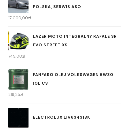
POLSKA, SERWIS ASO
17 000,00
zł
LAZER MOTO INTEGRALNY RAFALE SR
EVO STREET XS
749,00
zł
FANFARO OLEJ VOLKSWAGEN 5W30
10L C3
219,25
zł
ELECTROLUX LIV63431BK