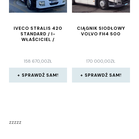
IVECO STRALIS 420
CIĄGNIK SIODŁOWY
STANDARD / I-
VOLVO FH4 500
WŁAŚCICIEL /
158 670,00
ZŁ
170 000,00
ZŁ
SPRAWDŹ SAM!
SPRAWDŹ SAM!
zzzzz