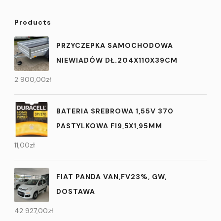
Products
PRZYCZEPKA SAMOCHODOWA
NIEWIADÓW DŁ.204X110X39CM
2 900,00
zł
BATERIA SREBROWA 1,55V 370
PASTYLKOWA FI9,5X1,95MM
11,00
zł
FIAT PANDA VAN,FV23%, GW,
DOSTAWA
42 927,00
zł