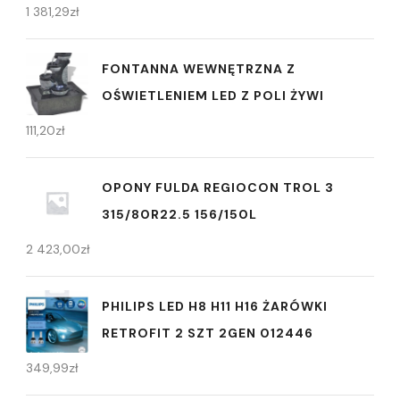
1 381,29
zł
FONTANNA WEWNĘTRZNA Z
OŚWIETLENIEM LED Z POLI ŻYWI
111,20
zł
OPONY FULDA REGIOCON TROL 3
315/80R22.5 156/150L
2 423,00
zł
PHILIPS LED H8 H11 H16 ŻARÓWKI
RETROFIT 2 SZT 2GEN 012446
349,99
zł