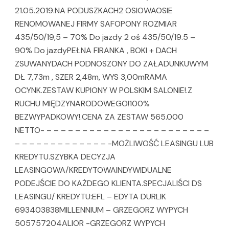
21.05.2019.NA PODUSZKACH2 OSIOWAOSIE
RENOMOWANEJ FIRMY SAFOPONY ROZMIAR
435/50/19,5 – 70% Do jazdy 2 oś 435/50/19.5 –
90% Do jazdyPEŁNA FIRANKA , BOKI + DACH
ZSUWANYDACH PODNOSZONY DO ZAŁADUNKUWYM
DŁ 7,73m , SZER 2,48m, WYS 3,00mRAMA
OCYNK.ZESTAW KUPIONY W POLSKIM SALONIE!.Z
RUCHU MIĘDZYNARODOWEGO!100%
BEZWYPADKOWY!.CENA ZA ZESTAW 565.000
NETTO- – – – – – – – – – – – – – – – – – – – – – – –
– – – – – – – – – – – – – -MOŻLIWOŚĆ LEASINGU LUB
KREDYTU.SZYBKA DECYZJA
LEASINGOWA/KREDYTOWAINDYWIDUALNE
PODEJŚCIE DO KAŻDEGO KLIENTA.SPECJALIŚCI DS
LEASINGU/ KREDYTU:EFL – EDYTA DURLIK
693403838MILLENNIUM – GRZEGORZ WYPYCH
505757204ALIOR -GRZEGORZ WYPYCH