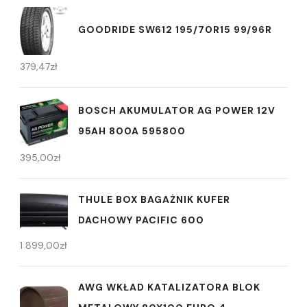
GOODRIDE SW612 195/70R15 99/96R
379,47
zł
BOSCH AKUMULATOR AG POWER 12V
95AH 800A 595800
395,00
zł
THULE BOX BAGAŻNIK KUFER
DACHOWY PACIFIC 600
1 899,00
zł
AWG WKŁAD KATALIZATORA BLOK