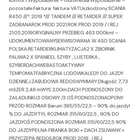
komfort:Wyposażenie – multimedia:Wyposażenie –
pozostałe:Faktura: faktura VATUszkodzony:SCANIA
R450 ///* 2019 */// TANDEM /// RETARDER /// SUPER
ZADBANAROK PROD 2021.ROK PROD 2019 / I REJ
21.05.2019ORYGINALNY PRZEBIEG 463 000km! –
UDOKUMENTOWANYSERWISOWANA W ASO SCANIA
POLSKA.RETARDERKLIMATYZACJA2 X ZBIORNIK
PALIWA2 X SPANIEEL SZYBY , LUSTERKA ,
SZYBERDACHWEBASTOAKTYWNY
TEMPOMATFABRYCZNA LODÓWKALEDY DO JAZDY
DZIENNEJ.ZABUDOWA REDOSWYMIARY:Długość 7,73
mSZER 2,48 mWYS 3,00m.DACH PODNOSZONY DO
ZAŁADUNKU3 OSIOWY /3 OŚ PODNOSZONAOPONY
PRZÓD ROZMIAR Barum 385/55/22,5 – 90% do jazdy!
% DO JAZDYTYŁ ROZMIAR 315/60/22,5 , 90% DO
JAZDYOŚ PODNOSZONA ROZMIAR 315/60/22,5 90%
DO JAZDYPEŁNA FIRANKA BOKI + DACH ZSUWANY.+
PRZYCZEPA REDOS.ROK PROD 2019 , I REJ