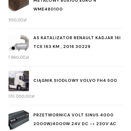
METALOWY 80X100 EURO 4
WME480100
550,00
zł
AS KATALIZATOR RENAULT KADJAR 16I
TCE 163 KM , 2016 30229
1 960,00
zł
CIĄGNIK SIODŁOWY VOLVO FH4 500
170 000,00
zł
PRZETWORNICA VOLT SINUS 4000
2000W/4000W 24V DC -> 230V AC