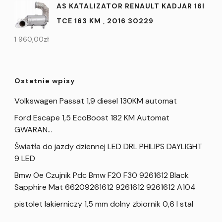
AS KATALIZATOR RENAULT KADJAR 16I
TCE 163 KM , 2016 30229
1 960,00
zł
Ostatnie wpisy
Volkswagen Passat 1,9 diesel 130KM automat
Ford Escape 1,5 EcoBoost 182 KM Automat
GWARAN…
Światła do jazdy dziennej LED DRL PHILIPS DAYLIGHT
9 LED
Bmw Oe Czujnik Pdc Bmw F20 F30 9261612 Black
Sapphire Mat 66209261612 9261612 9261612 A104
pistolet lakierniczy 1,5 mm dolny zbiornik 0,6 l stal