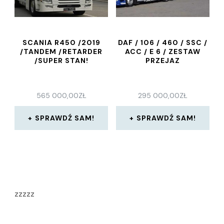
SCANIA R450 /2019
DAF / 106 / 460 / SSC /
/TANDEM /RETARDER
ACC / E 6 / ZESTAW
/SUPER STAN!
PRZEJAZ
565 000,00
ZŁ
295 000,00
ZŁ
SPRAWDŹ SAM!
SPRAWDŹ SAM!
zzzzz