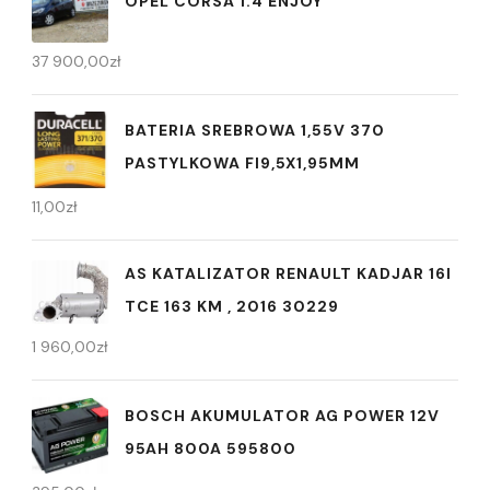
OPEL CORSA 1.4 ENJOY
37 900,00
zł
BATERIA SREBROWA 1,55V 370
PASTYLKOWA FI9,5X1,95MM
11,00
zł
AS KATALIZATOR RENAULT KADJAR 16I
TCE 163 KM , 2016 30229
1 960,00
zł
BOSCH AKUMULATOR AG POWER 12V
95AH 800A 595800