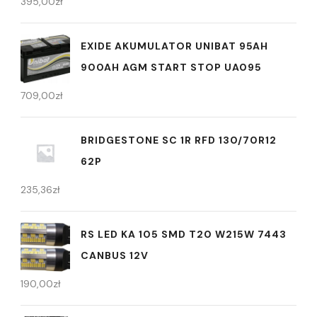
395,00
zł
EXIDE AKUMULATOR UNIBAT 95AH
900AH AGM START STOP UA095
709,00
zł
BRIDGESTONE SC 1R RFD 130/70R12
62P
235,36
zł
RS LED KA 105 SMD T20 W215W 7443
CANBUS 12V
190,00
zł