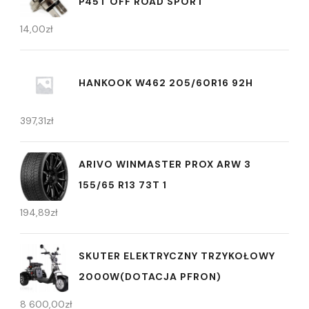
P45T OFF ROAD SPORT
14,00
zł
HANKOOK W462 205/60R16 92H
397,31
zł
ARIVO WINMASTER PROX ARW 3
155/65 R13 73T 1
194,89
zł
SKUTER ELEKTRYCZNY TRZYKOŁOWY
2000W(DOTACJA PFRON)
8 600,00
zł