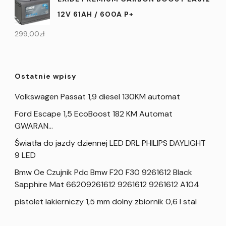
12V 61AH / 600A P+
299,00
zł
Ostatnie wpisy
Volkswagen Passat 1,9 diesel 130KM automat
Ford Escape 1,5 EcoBoost 182 KM Automat
GWARAN…
Światła do jazdy dziennej LED DRL PHILIPS DAYLIGHT
9 LED
Bmw Oe Czujnik Pdc Bmw F20 F30 9261612 Black
Sapphire Mat 66209261612 9261612 9261612 A104
pistolet lakierniczy 1,5 mm dolny zbiornik 0,6 l stal