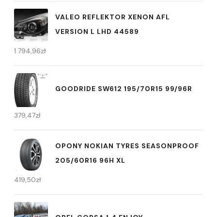
VALEO REFLEKTOR XENON AFL
VERSION L LHD 44589
1 794,96
zł
GOODRIDE SW612 195/70R15 99/96R
379,47
zł
OPONY NOKIAN TYRES SEASONPROOF
205/60R16 96H XL
419,50
zł