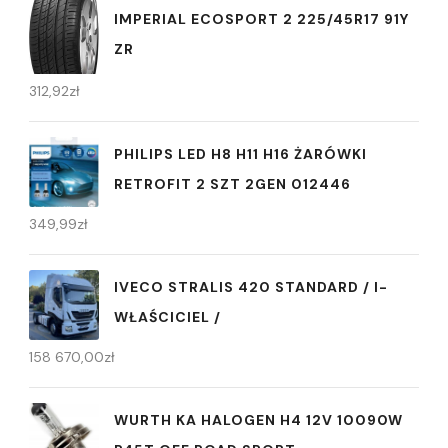
IMPERIAL ECOSPORT 2 225/45R17 91Y
ZR
312,92
zł
PHILIPS LED H8 H11 H16 ŻARÓWKI
RETROFIT 2 SZT 2GEN 012446
349,99
zł
IVECO STRALIS 420 STANDARD / I-
WŁAŚCICIEL /
158 670,00
zł
WURTH KA HALOGEN H4 12V 10090W