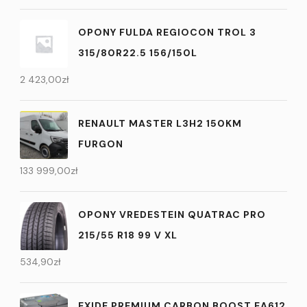
OPONY FULDA REGIOCON TROL 3
315/80R22.5 156/150L
2 423,00
zł
RENAULT MASTER L3H2 150KM
FURGON
133 999,00
zł
OPONY VREDESTEIN QUATRAC PRO
215/55 R18 99 V XL
534,90
zł
EXIDE PREMIUM CARBON BOOST EA612