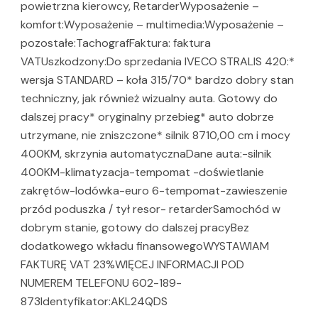
powietrzna kierowcy, RetarderWyposażenie –
komfort:Wyposażenie – multimedia:Wyposażenie –
pozostałe:TachografFaktura: faktura
VATUszkodzony:Do sprzedania IVECO STRALIS 420:*
wersja STANDARD – koła 315/70* bardzo dobry stan
techniczny, jak również wizualny auta. Gotowy do
dalszej pracy* oryginalny przebieg* auto dobrze
utrzymane, nie zniszczone* silnik 8710,00 cm i mocy
400KM, skrzynia automatycznaDane auta:-silnik
400KM-klimatyzacja-tempomat -doświetlanie
zakrętów-lodówka-euro 6-tempomat-zawieszenie
przód poduszka / tył resor- retarderSamochód w
dobrym stanie, gotowy do dalszej pracyBez
dodatkowego wkładu finansowegoWYSTAWIAM
FAKTURĘ VAT 23%WIĘCEJ INFORMACJI POD
NUMEREM TELEFONU 602-189-
873Identyfikator:AKL24QDS