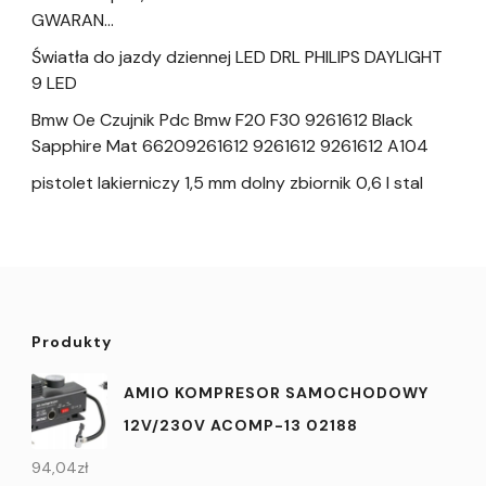
GWARAN…
Światła do jazdy dziennej LED DRL PHILIPS DAYLIGHT
9 LED
Bmw Oe Czujnik Pdc Bmw F20 F30 9261612 Black
Sapphire Mat 66209261612 9261612 9261612 A104
pistolet lakierniczy 1,5 mm dolny zbiornik 0,6 l stal
Produkty
AMIO KOMPRESOR SAMOCHODOWY
12V/230V ACOMP-13 02188
94,04
zł