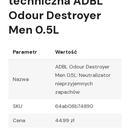
techniczna ADBL
Odour Destroyer
Men 0.5L
Parametr
Wartość
ADBL Odour Destroyer
Men 0.5L: Neutralizator
Nazwa
nieprzyjemnych
zapachów
SKU
64ab08b74890
Cena
44.99 zł