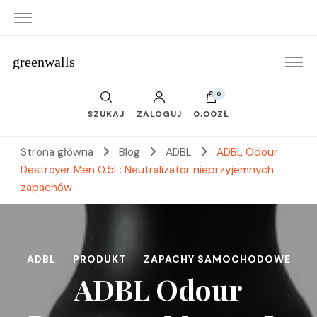
greenwalls
0
SZUKAJ
ZALOGUJ
0,00ZŁ
Strona główna
Blog
ADBL
ADBL Odour
Destroyer Men 0.5L: Neutralizator nieprzyjemnych
zapachów
ADBL
PRODUKT
ZAPACHY SAMOCHODOWE
ADBL Odour