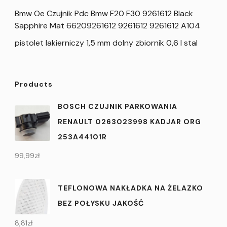
Bmw Oe Czujnik Pdc Bmw F20 F30 9261612 Black
Sapphire Mat 66209261612 9261612 9261612 A104
pistolet lakierniczy 1,5 mm dolny zbiornik 0,6 l stal
Products
BOSCH CZUJNIK PARKOWANIA
RENAULT 0263023998 KADJAR ORG
253A44101R
99,99
zł
TEFLONOWA NAKŁADKA NA ŻELAZKO
BEZ POŁYSKU JAKOŚĆ
8,81
zł