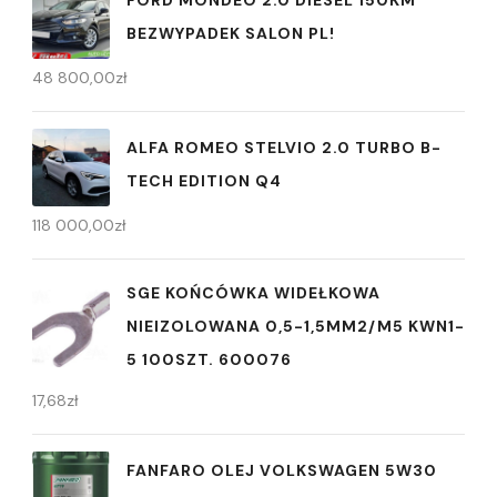
FORD MONDEO 2.0 DIESEL 150KM
BEZWYPADEK SALON PL!
48 800,00
zł
ALFA ROMEO STELVIO 2.0 TURBO B-
TECH EDITION Q4
118 000,00
zł
SGE KOŃCÓWKA WIDEŁKOWA
NIEIZOLOWANA 0,5-1,5MM2/M5 KWN1-
5 100SZT. 600076
17,68
zł
FANFARO OLEJ VOLKSWAGEN 5W30