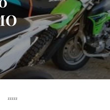
0
MO
zzzzz