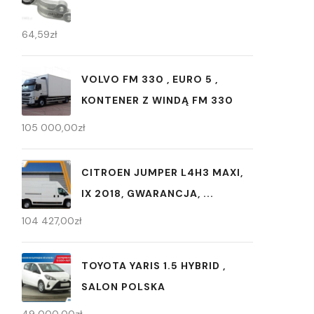
64,59
zł
VOLVO FM 330 , EURO 5 ,
KONTENER Z WINDĄ FM 330
105 000,00
zł
CITROEN JUMPER L4H3 MAXI,
IX 2018, GWARANCJA, ...
104 427,00
zł
TOYOTA YARIS 1.5 HYBRID ,
SALON POLSKA