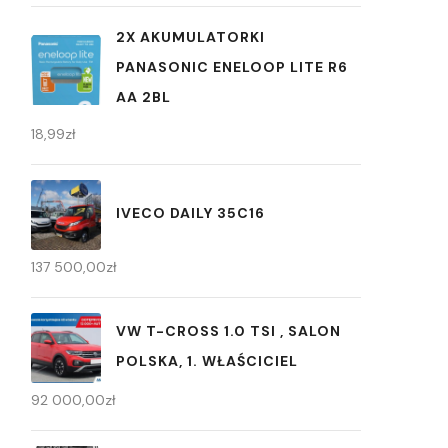
2X AKUMULATORKI
PANASONIC ENELOOP LITE R6
AA 2BL
18,99
zł
IVECO DAILY 35C16
137 500,00
zł
VW T-CROSS 1.0 TSI , SALON
POLSKA, 1. WŁAŚCICIEL
92 000,00
zł