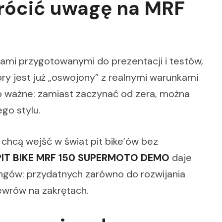
rócić uwagę na MRF
zami przygotowanymi do prezentacji i testów,
tóry jest już „oswojony” z realnymi warunkami
to ważne: zamiast zaczynać od zera, można
ego stylu.
 chcą wejść w świat pit bike’ów bez
PIT BIKE MRF 150 SUPERMOTO DEMO
daje
ngów: przydatnych zarówno do rozwijania
newrów na zakrętach.