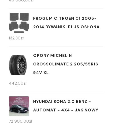
49 000,00
zł
FROGUM CITROEN C1 2005-
2014 DYWANIKI PLUS OSŁONA
132,30
zł
OPONY MICHELIN
CROSSCLIMATE 2 205/55R16
94V XL
442,00
zł
HYUNDAI KONA 2.0 BENZ -
AUTOMAT - 4X4 - JAK NOWY
72 900,00
zł