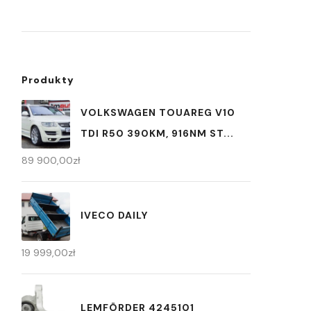
Produkty
VOLKSWAGEN TOUAREG V10
TDI R50 390KM, 916NM ST...
89 900,00
zł
IVECO DAILY
19 999,00
zł
LEMFÖRDER 4245101