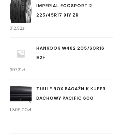
IMPERIAL ECOSPORT 2
225/45R17 91Y ZR
312,92
zł
HANKOOK W462 205/60R16
92H
397,31
zł
THULE BOX BAGAŻNIK KUFER
DACHOWY PACIFIC 600
1 899,00
zł