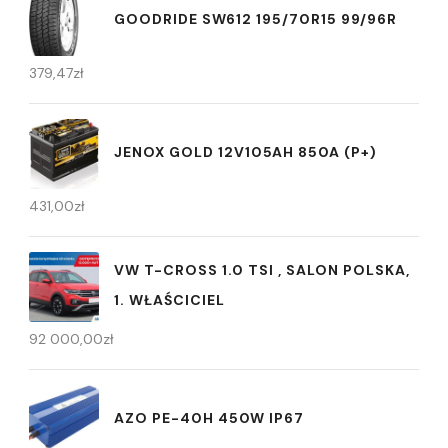
GOODRIDE SW612 195/70R15 99/96R
379,47
zł
JENOX GOLD 12V105AH 850A (P+)
431,00
zł
VW T-CROSS 1.0 TSI , SALON POLSKA,
1. WŁAŚCICIEL
92 000,00
zł
AZO PE-40H 450W IP67