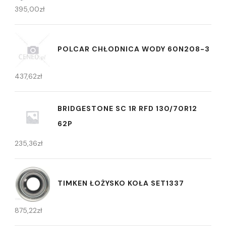
395,00
zł
POLCAR CHŁODNICA WODY 60N208-3
437,62
zł
BRIDGESTONE SC 1R RFD 130/70R12
62P
235,36
zł
TIMKEN ŁOŻYSKO KOŁA SET1337
875,22
zł