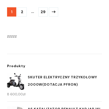
Stronicowanie
Strona
Strona
…
Strona
1
2
29
wpisów
zzzzz
Produkty
SKUTER ELEKTRYCZNY TRZYKOŁOWY
2000W(DOTACJA PFRON)
8 600,00
zł
AS KATALIZATOR RENAULT KADJAR 16I