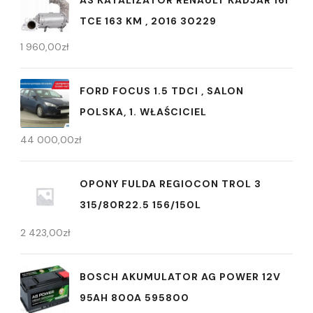
TCE 163 KM , 2016 30229
1 960,00
zł
FORD FOCUS 1.5 TDCI , SALON
POLSKA, 1. WŁAŚCICIEL
44 000,00
zł
OPONY FULDA REGIOCON TROL 3
315/80R22.5 156/150L
2 423,00
zł
BOSCH AKUMULATOR AG POWER 12V
95AH 800A 595800