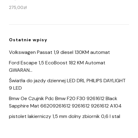
275,00
zł
Ostatnie wpisy
Volkswagen Passat 1,9 diesel 130KM automat
Ford Escape 1,5 EcoBoost 182 KM Automat
GWARAN…
Światła do jazdy dziennej LED DRL PHILIPS DAYLIGHT
9 LED
Bmw Oe Czujnik Pdc Bmw F20 F30 9261612 Black
Sapphire Mat 66209261612 9261612 9261612 A104
pistolet lakierniczy 1,5 mm dolny zbiornik 0,6 l stal