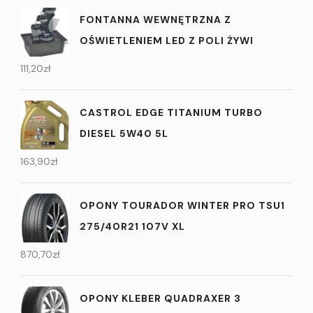
FONTANNA WEWNĘTRZNA Z
OŚWIETLENIEM LED Z POLI ŻYWI
111,20
zł
CASTROL EDGE TITANIUM TURBO
DIESEL 5W40 5L
163,90
zł
OPONY TOURADOR WINTER PRO TSU1
275/40R21 107V XL
870,70
zł
OPONY KLEBER QUADRAXER 3