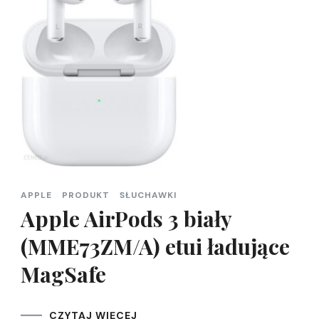
APPLE
PRODUKT
SŁUCHAWKI
Apple AirPods 3 biały
(MME73ZM/A) etui ładujące
MagSafe
CZYTAJ WIĘCEJ