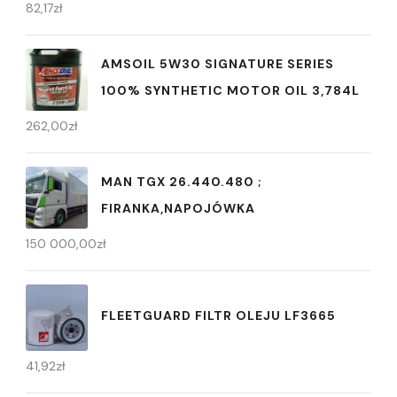
82,17
zł
AMSOIL 5W30 SIGNATURE SERIES
100% SYNTHETIC MOTOR OIL 3,784L
262,00
zł
MAN TGX 26.440.480 ;
FIRANKA,NAPOJÓWKA
150 000,00
zł
FLEETGUARD FILTR OLEJU LF3665
41,92
zł