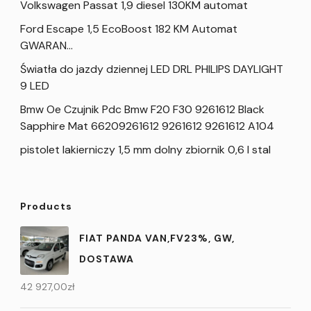
Volkswagen Passat 1,9 diesel 130KM automat
Ford Escape 1,5 EcoBoost 182 KM Automat
GWARAN…
Światła do jazdy dziennej LED DRL PHILIPS DAYLIGHT
9 LED
Bmw Oe Czujnik Pdc Bmw F20 F30 9261612 Black
Sapphire Mat 66209261612 9261612 9261612 A104
pistolet lakierniczy 1,5 mm dolny zbiornik 0,6 l stal
Products
FIAT PANDA VAN,FV23%, GW,
DOSTAWA
42 927,00
zł