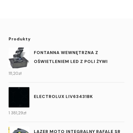
Produkty
FONTANNA WEWNĘTRZNA Z
OŚWIETLENIEM LED Z POLI ŻYWI
111,20
zł
ELECTROLUX LIV63431BK
1 381,29
zł
LAZER MOTO INTEGRALNY RAFALE SR