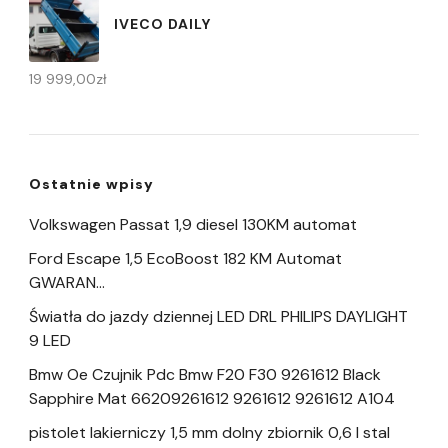
IVECO DAILY
19 999,00
zł
Ostatnie wpisy
Volkswagen Passat 1,9 diesel 130KM automat
Ford Escape 1,5 EcoBoost 182 KM Automat
GWARAN…
Światła do jazdy dziennej LED DRL PHILIPS DAYLIGHT
9 LED
Bmw Oe Czujnik Pdc Bmw F20 F30 9261612 Black
Sapphire Mat 66209261612 9261612 9261612 A104
pistolet lakierniczy 1,5 mm dolny zbiornik 0,6 l stal