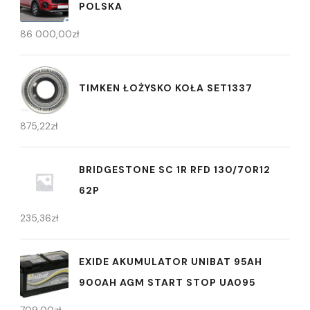
POLSKA
86 000,00
zł
TIMKEN ŁOŻYSKO KOŁA SET1337
875,22
zł
BRIDGESTONE SC 1R RFD 130/70R12
62P
235,36
zł
EXIDE AKUMULATOR UNIBAT 95AH
900AH AGM START STOP UA095
709,00
zł