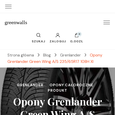
greenwalls
0
SZUKAJ
ZALOGUJ
0,00ZŁ
Strona główna
Blog
Grenlander
Opony
Grenlander Green Wing A/S 235/65R17 108H Xl
GRENLANDER
OPONY CAŁOROCZNE
PRODUKT
Opony Grenlander
Green Wing A/S