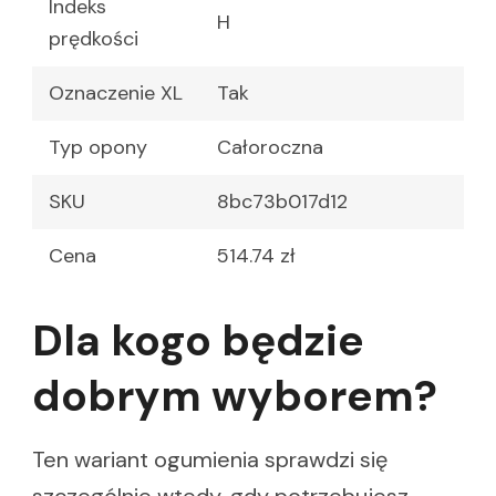
Indeks
H
prędkości
Oznaczenie XL
Tak
Typ opony
Całoroczna
SKU
8bc73b017d12
Cena
514.74 zł
Dla kogo będzie
dobrym wyborem?
Ten wariant ogumienia sprawdzi się
szczególnie wtedy, gdy potrzebujesz