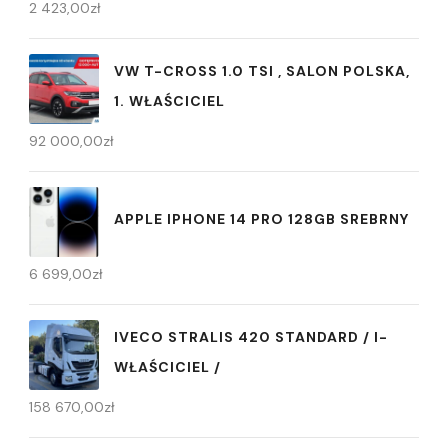
2 423,00
zł
VW T-CROSS 1.0 TSI , SALON POLSKA,
1. WŁAŚCICIEL
92 000,00
zł
APPLE IPHONE 14 PRO 128GB SREBRNY
6 699,00
zł
IVECO STRALIS 420 STANDARD / I-
WŁAŚCICIEL /
158 670,00
zł