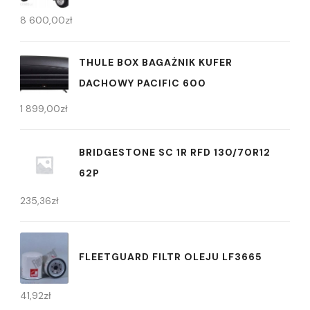
8 600,00
zł
THULE BOX BAGAŻNIK KUFER
DACHOWY PACIFIC 600
1 899,00
zł
BRIDGESTONE SC 1R RFD 130/70R12
62P
235,36
zł
FLEETGUARD FILTR OLEJU LF3665
41,92
zł