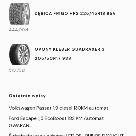
DĘBICA FRIGO HP2 225/45R18 95V
444,00
zł
OPONY KLEBER QUADRAXER 3
205/50R17 93V
510,79
zł
Ostatnie wpisy
Volkswagen Passat 1,9 diesel 130KM automat
Ford Escape 1,5 EcoBoost 182 KM Automat
GWARAN…
Światła do jazdy dziennej LED DRL PHILIPS DAYLIGHT