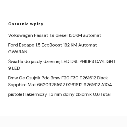
Ostatnie wpisy
Volkswagen Passat 1,9 diesel 130KM automat
Ford Escape 1,5 EcoBoost 182 KM Automat
GWARAN…
Światła do jazdy dziennej LED DRL PHILIPS DAYLIGHT
9 LED
Bmw Oe Czujnik Pdc Bmw F20 F30 9261612 Black
Sapphire Mat 66209261612 9261612 9261612 A104
pistolet lakierniczy 1,5 mm dolny zbiornik 0,6 l stal