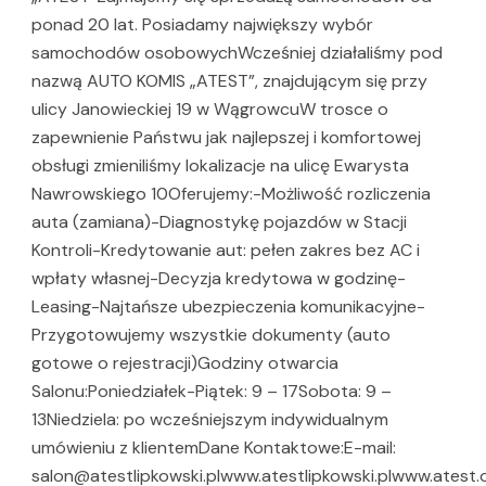
ponad 20 lat. Posiadamy największy wybór
samochodów osobowychWcześniej działaliśmy pod
nazwą AUTO KOMIS „ATEST”, znajdującym się przy
ulicy Janowieckiej 19 w WągrowcuW trosce o
zapewnienie Państwu jak najlepszej i komfortowej
obsługi zmieniliśmy lokalizacje na ulicę Ewarysta
Nawrowskiego 10Oferujemy:-Możliwość rozliczenia
auta (zamiana)-Diagnostykę pojazdów w Stacji
Kontroli-Kredytowanie aut: pełen zakres bez AC i
wpłaty własnej-Decyzja kredytowa w godzinę-
Leasing-Najtańsze ubezpieczenia komunikacyjne-
Przygotowujemy wszystkie dokumenty (auto
gotowe o rejestracji)Godziny otwarcia
Salonu:Poniedziałek-Piątek: 9 – 17Sobota: 9 –
13Niedziela: po wcześniejszym indywidualnym
umówieniu z klientemDane Kontaktowe:E-mail:
salon@atestlipkowski.plwww.atestlipkowski.plwww.atest.