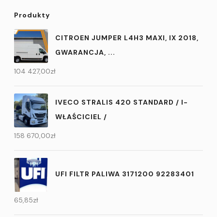
Produkty
CITROEN JUMPER L4H3 MAXI, IX 2018,
GWARANCJA, ...
104 427,00
zł
IVECO STRALIS 420 STANDARD / I-
WŁAŚCICIEL /
158 670,00
zł
UFI FILTR PALIWA 3171200 92283401
65,85
zł