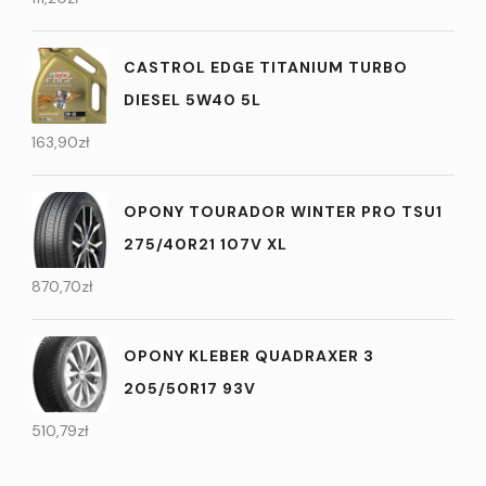
CASTROL EDGE TITANIUM TURBO
DIESEL 5W40 5L
163,90
zł
OPONY TOURADOR WINTER PRO TSU1
275/40R21 107V XL
870,70
zł
OPONY KLEBER QUADRAXER 3
205/50R17 93V
510,79
zł