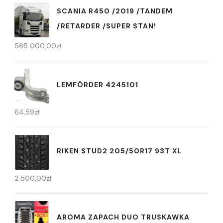
SCANIA R450 /2019 /TANDEM
/RETARDER /SUPER STAN!
565 000,00
zł
LEMFÖRDER 4245101
64,59
zł
RIKEN STUD2 205/50R17 93T XL
2 500,00
zł
AROMA ZAPACH DUO TRUSKAWKA