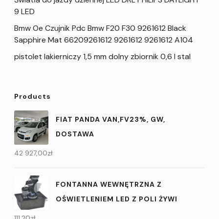
9 LED
Bmw Oe Czujnik Pdc Bmw F20 F30 9261612 Black
Sapphire Mat 66209261612 9261612 9261612 A104
pistolet lakierniczy 1,5 mm dolny zbiornik 0,6 l stal
Products
FIAT PANDA VAN,FV23%, GW,
DOSTAWA
42 927,00
zł
FONTANNA WEWNĘTRZNA Z
OŚWIETLENIEM LED Z POLI ŻYWI
111,20
zł