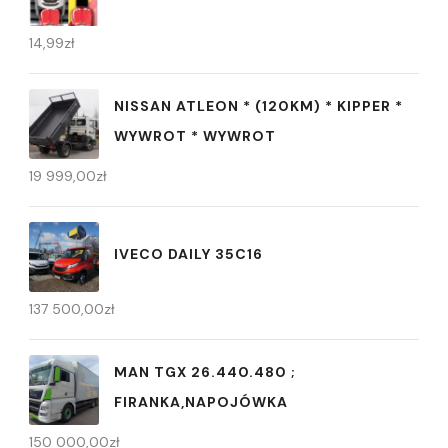
14,99
zł
NISSAN ATLEON * (120KM) * KIPPER *
WYWROT * WYWROT
19 999,00
zł
IVECO DAILY 35C16
137 500,00
zł
MAN TGX 26.440.480 ;
FIRANKA,NAPOJÓWKA
150 000,00
zł