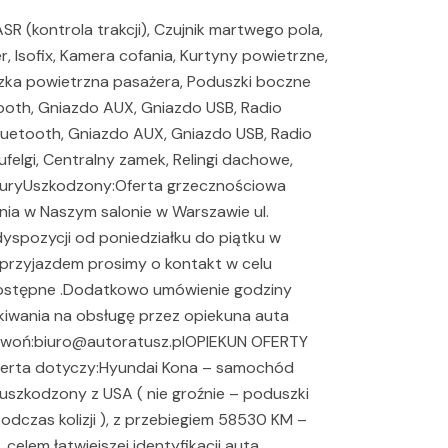
 (kontrola trakcji), Czujnik martwego pola,
er, Isofix, Kamera cofania, Kurtyny powietrzne,
zka powietrzna pasażera, Poduszki boczne
oth, Gniazdo AUX, Gniazdo USB, Radio
uetooth, Gniazdo AUX, Gniazdo USB, Radio
elgi, Centralny zamek, Relingi dachowe,
turyUszkodzony:Oferta grzecznościowa
ia w Naszym salonie w Warszawie ul.
spozycji od poniedziałku do piątku w
przyjazdem prosimy o kontakt w celu
 dostępne .Dodatkowo umówienie godziny
kiwania na obsługę przez opiekuna auta
zwoń:biuro@autoratusz.plOPIEKUN OFERTY
erta dotyczy:Hyundai Kona – samochód
uszkodzony z USA ( nie groźnie – poduszki
podczas kolizji ), z przebiegiem 58530 KM –
celem łatwiejszej identyfikacji auta