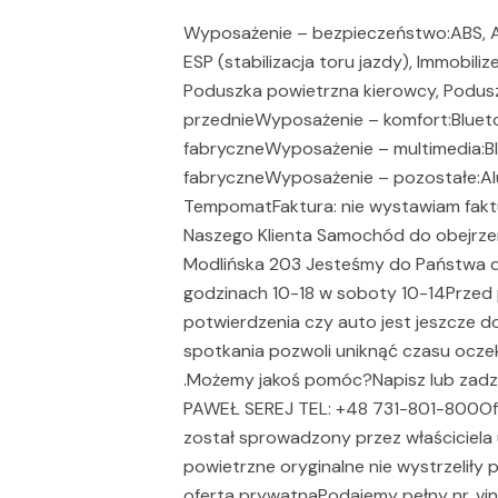
Wyposażenie – bezpieczeństwo:ABS, ASR
ESP (stabilizacja toru jazdy), Immobiliz
Poduszka powietrzna kierowcy, Podus
przednieWyposażenie – komfort:Blueto
fabryczneWyposażenie – multimedia:Bl
fabryczneWyposażenie – pozostałe:Aluf
TempomatFaktura: nie wystawiam fak
Naszego Klienta Samochód do obejrzen
Modlińska 203 Jesteśmy do Państwa dy
godzinach 10-18 w soboty 10-14Przed 
potwierdzenia czy auto jest jeszcze
spotkania pozwoli uniknąć czasu ocze
.Możemy jakoś pomóc?Napisz lub zad
PAWEŁ SEREJ TEL: +48 731-801-800Of
został sprowadzony przez właściciela 
powietrzne oryginalne nie wystrzeliły 
oferta prywatnaPodajemy pełny nr. vin. 