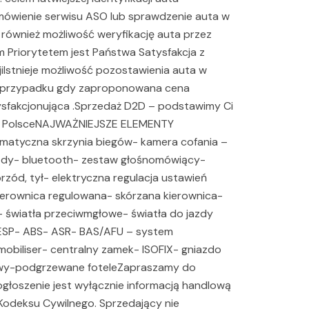
wienie serwisu ASO lub sprawdzenie auta w
e również możliwość weryfikację auta przez
Priorytetem jest Państwa Satysfakcja z
iIstnieje możliwość pozostawienia auta w
 w przypadku gdy zaproponowana cena
tysfakcjonująca .Sprzedaż D2D – podstawimy Ci
 w PolsceNAJWAŻNIEJSZE ELEMENTY
matyczna skrzynia biegów- kamera cofania –
zdy- bluetooth- zestaw głośnomówiący-
rzód, tył- elektryczna regulacja ustawień
kierownica regulowana- skórzana kierownica-
 światła przeciwmgłowe- światła do jazdy
- ESP- ABS- ASR- BAS/AFU – system
biliser- centralny zamek- ISOFIX- gniazdo
owy-podgrzewane foteleZapraszamy do
głoszenie jest wyłącznie informacją handlową
1. Kodeksu Cywilnego. Sprzedający nie