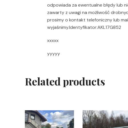
odpowiada za ewentualne błędy lub nie
zawarty z uwagi na możliwość drobnyc
prosimy o kontakt telefoniczny lub mai
wyjaśnimy.Identyfikator:AKL17G852
xxxxx
yyyyy
Related products