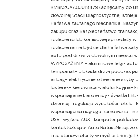
KMBK2CAA0JU181179Zachęcamy do umó
dowolnej Stacji Diagnostycznej istniej
Państwa zaufanego mechanika .Naszym 
zakupu oraz Bezpieczeństwo transakcj
rozliczeniu lub komisowej sprzedaży
rozliczenia nie będzie dla Państwa sa
auto pod drzwi w dowolnym miejscu
WYPOSAŻENIA:- aluminiowe felgi- auto
tempomat- blokada drzwi podczas ja
airbag- elektrycznie otwierane szyby p
lusterek- kierownica wielofunkcyjna- 
wspomaganie kierownicy- światła LED-
dziennej- regulacja wysokości fotela
wspomagania nagłego hamowania- immo
USB- wyjście AUX- komputer pokład
kontaktuZespół Auto RatuszNiniejsze o
i nie stanowi oferty w myśl art. 66, § 