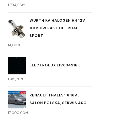
1 794,96
zł
WURTH KA HALOGEN H4 12V
10090W P45T OFF ROAD
SPORT
14,00
zł
ELECTROLUX LIV63431BK
1 381,29
zł
RENAULT THALIA 1.6 16V ,
SALON POLSKA, SERWIS ASO
17 000,00
zł