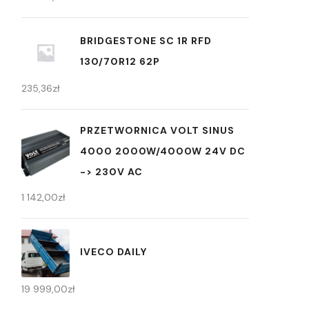
BRIDGESTONE SC 1R RFD
130/70R12 62P
235,36
zł
PRZETWORNICA VOLT SINUS
4000 2000W/4000W 24V DC
-> 230V AC
1 142,00
zł
IVECO DAILY
19 999,00
zł