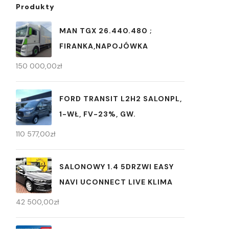
Produkty
MAN TGX 26.440.480 ;
FIRANKA,NAPOJÓWKA
150 000,00
zł
FORD TRANSIT L2H2 SALONPL,
1-WŁ, FV-23%, GW.
110 577,00
zł
SALONOWY 1.4 5DRZWI EASY
NAVI UCONNECT LIVE KLIMA
42 500,00
zł