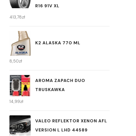
R16 91V XL
413,78
zł
K2 ALASKA 770 ML
8,50
zł
AROMA ZAPACH DUO
TRUSKAWKA
14,99
zł
VALEO REFLEKTOR XENON AFL
VERSION L LHD 44589