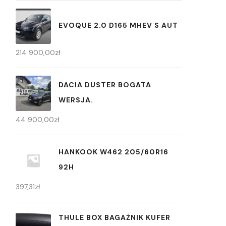
EVOQUE 2.0 D165 MHEV S AUT
214 900,00
zł
DACIA DUSTER BOGATA
WERSJA.
44 900,00
zł
HANKOOK W462 205/60R16
92H
397,31
zł
THULE BOX BAGAŻNIK KUFER