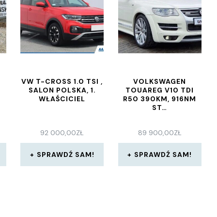
VW T-CROSS 1.0 TSI ,
VOLKSWAGEN
SALON POLSKA, 1.
TOUAREG V10 TDI
WŁAŚCICIEL
R50 390KM, 916NM
ST…
92 000,00
ZŁ
89 900,00
ZŁ
SPRAWDŹ SAM!
SPRAWDŹ SAM!