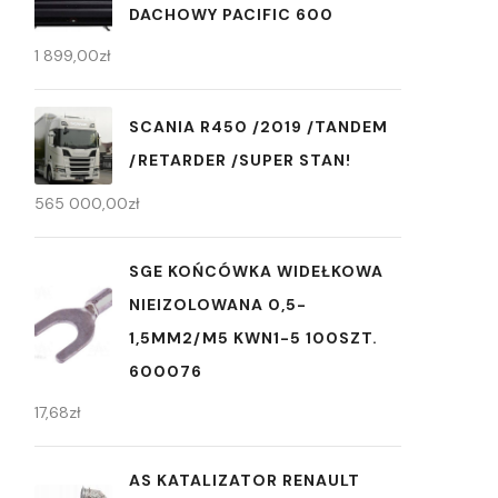
DACHOWY PACIFIC 600
1 899,00
zł
SCANIA R450 /2019 /TANDEM
/RETARDER /SUPER STAN!
565 000,00
zł
SGE KOŃCÓWKA WIDEŁKOWA
NIEIZOLOWANA 0,5-
1,5MM2/M5 KWN1-5 100SZT.
600076
17,68
zł
AS KATALIZATOR RENAULT