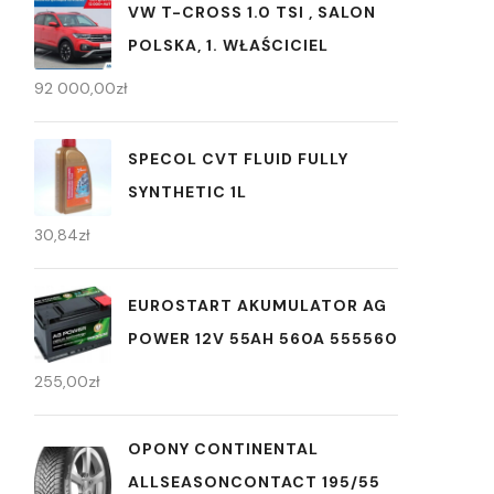
VW T-CROSS 1.0 TSI , SALON
POLSKA, 1. WŁAŚCICIEL
92 000,00
zł
SPECOL CVT FLUID FULLY
SYNTHETIC 1L
30,84
zł
EUROSTART AKUMULATOR AG
POWER 12V 55AH 560A 555560
255,00
zł
OPONY CONTINENTAL
ALLSEASONCONTACT 195/55