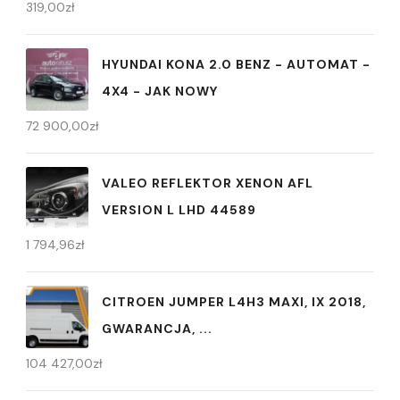
319,00
zł
HYUNDAI KONA 2.0 BENZ - AUTOMAT -
4X4 - JAK NOWY
72 900,00
zł
VALEO REFLEKTOR XENON AFL
VERSION L LHD 44589
1 794,96
zł
CITROEN JUMPER L4H3 MAXI, IX 2018,
GWARANCJA, ...
104 427,00
zł