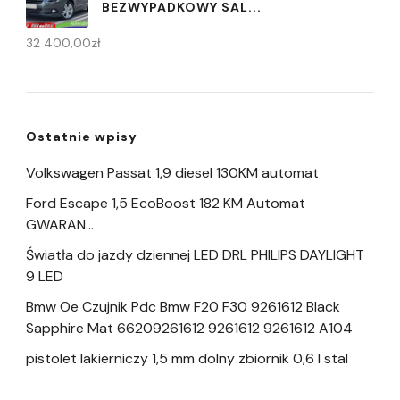
BEZWYPADKOWY SAL...
32 400,00
zł
Ostatnie wpisy
Volkswagen Passat 1,9 diesel 130KM automat
Ford Escape 1,5 EcoBoost 182 KM Automat
GWARAN…
Światła do jazdy dziennej LED DRL PHILIPS DAYLIGHT
9 LED
Bmw Oe Czujnik Pdc Bmw F20 F30 9261612 Black
Sapphire Mat 66209261612 9261612 9261612 A104
pistolet lakierniczy 1,5 mm dolny zbiornik 0,6 l stal