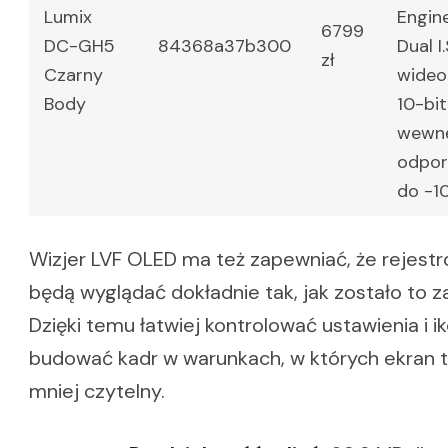
Lumix
Engine
6799
DC-GH5
84368a37b300
Dual I.
zł
Czarny
wideo
Body
10-bit
wewnę
odpor
do -1
Wizjer LVF OLED ma też zapewniać, że rejest
będą wyglądać dokładnie tak, jak zostało to 
Dzięki temu łatwiej kontrolować ustawienia i ik
budować kadr w warunkach, w których ekran 
mniej czytelny.