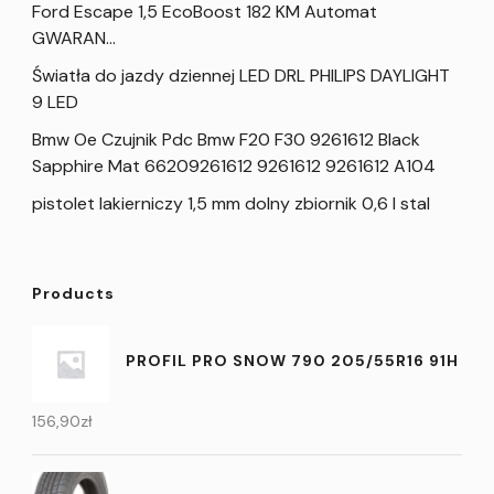
Ford Escape 1,5 EcoBoost 182 KM Automat
GWARAN…
Światła do jazdy dziennej LED DRL PHILIPS DAYLIGHT
9 LED
Bmw Oe Czujnik Pdc Bmw F20 F30 9261612 Black
Sapphire Mat 66209261612 9261612 9261612 A104
pistolet lakierniczy 1,5 mm dolny zbiornik 0,6 l stal
Products
PROFIL PRO SNOW 790 205/55R16 91H
156,90
zł