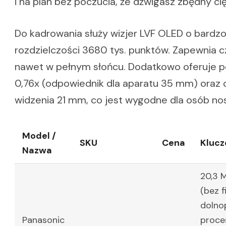
i na plan bez poczucia, że dźwigasz zbędny cię
Do kadrowania służy wizjer LVF OLED o bardzo
rozdzielczości 3680 tys. punktów. Zapewnia 
nawet w pełnym słońcu. Dodatkowo oferuje p
0,76x (odpowiednik dla aparatu 35 mm) oraz 
widzenia 21 mm, co jest wygodne dla osób no
Model /
SKU
Cena
Kluc
Nazwa
20,3 
(bez f
dolno
Panasonic
proce