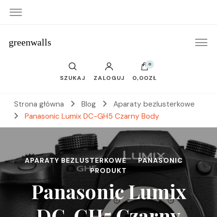
greenwalls
0
SZUKAJ
ZALOGUJ
0,00ZŁ
Strona główna
Blog
Aparaty bezlusterkowe
Panasonic Lumix DC-GH5 Czarny Body
APARATY BEZLUSTERKOWE
PANASONIC
PRODUKT
Panasonic Lumix
DC-GH5 Czarny