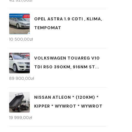
42 927,00
zł
OPEL ASTRA 1.9 CDTI , KLIMA,
TEMPOMAT
10 500,00
zł
VOLKSWAGEN TOUAREG V10
TDI R50 390KM, 916NM ST...
89 900,00
zł
NISSAN ATLEON * (120KM) *
KIPPER * WYWROT * WYWROT
19 999,00
zł