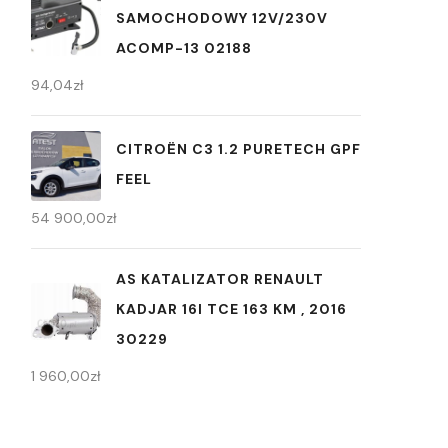
SAMOCHODOWY 12V/230V
ACOMP-13 02188
94,04
zł
CITROËN C3 1.2 PURETECH GPF
FEEL
54 900,00
zł
AS KATALIZATOR RENAULT
KADJAR 16I TCE 163 KM , 2016
30229
1 960,00
zł