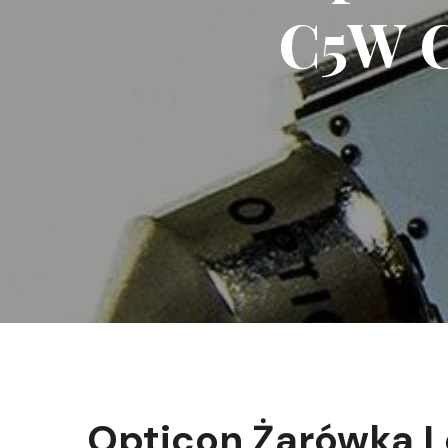
C5W C
Opticon Żarówka