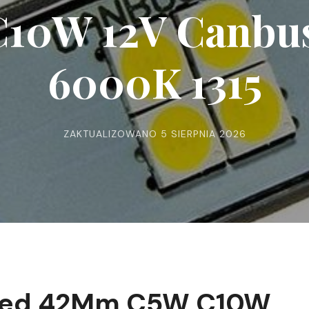
10W 12V Canbus
6000K 1315
ZAKTUALIZOWANO
5 SIERPNIA 2026
 Led 42Mm C5W C10W