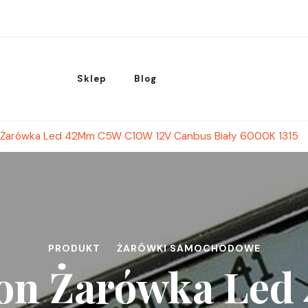
Sklep
Blog
 Żarówka Led 42Mm C5W C10W 12V Canbus Biały 6000K 1315
PRODUKT
ŻARÓWKI SAMOCHODOWE
on Żarówka Le