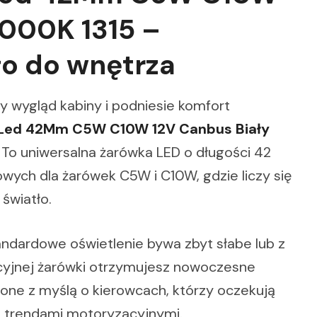
6000K 1315 –
o do wnętrza
ży wygląd kabiny i podniesie komfort
 Led 42Mm C5W C10W 12V Canbus Biały
. To uniwersalna żarówka LED o długości 42
ych dla żarówek C5W i C10W, gdzie liczy się
światło.
andardowe oświetlenie bywa zbyt słabe lub z
cyjnej żarówki otrzymujesz nowoczesne
rzone z myślą o kierowcach, którzy oczekują
i trendami motoryzacyjnymi.