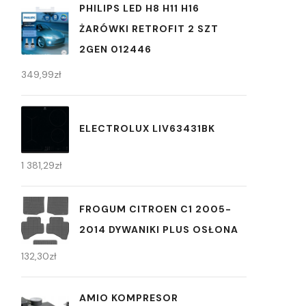
PHILIPS LED H8 H11 H16
ŻARÓWKI RETROFIT 2 SZT
2GEN 012446
349,99
zł
ELECTROLUX LIV63431BK
1 381,29
zł
FROGUM CITROEN C1 2005-
2014 DYWANIKI PLUS OSŁONA
132,30
zł
AMIO KOMPRESOR