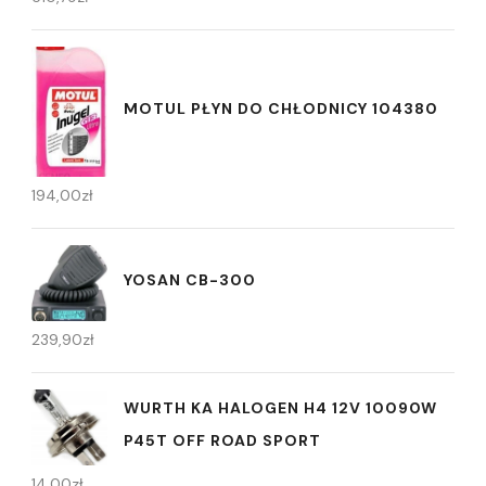
MOTUL PŁYN DO CHŁODNICY 104380
194,00
zł
YOSAN CB-300
239,90
zł
WURTH KA HALOGEN H4 12V 10090W
P45T OFF ROAD SPORT
14,00
zł