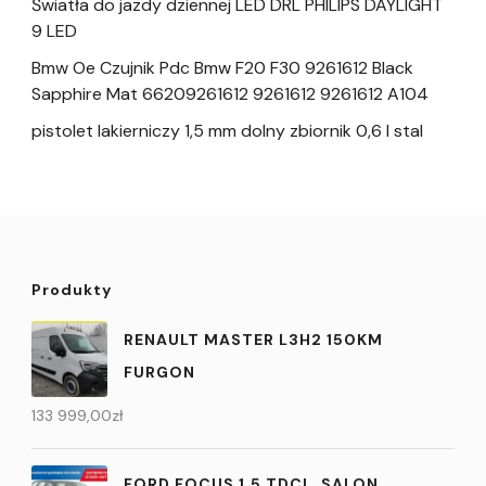
Światła do jazdy dziennej LED DRL PHILIPS DAYLIGHT
9 LED
Bmw Oe Czujnik Pdc Bmw F20 F30 9261612 Black
Sapphire Mat 66209261612 9261612 9261612 A104
pistolet lakierniczy 1,5 mm dolny zbiornik 0,6 l stal
Produkty
RENAULT MASTER L3H2 150KM
FURGON
133 999,00
zł
FORD FOCUS 1.5 TDCI , SALON