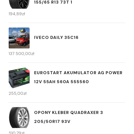
155/65 R13 73T 1
194,89
zł
IVECO DAILY 35C16
137 500,00
zł
EUROSTART AKUMULATOR AG POWER
12V 55AH 560A 555560
255,00
zł
OPONY KLEBER QUADRAXER 3
205/50R17 93V
510,79
zł