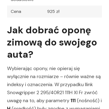
Cena
925 zł
Jak dobrać oponę
zimową do swojego
auta?
Wybierając opony, nie opieraj się
wyłącznie na rozmiarze – równie ważne są
indeksy i oznaczenia. W przypadku Ilink
Snowgripper 2 295/40R21 111H Xl Fr zwróć
uwagę na to, aby parametry
111
(nośność) i
H
(prędkość) były zgodne z wymaganiami