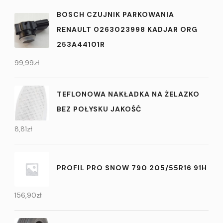
BOSCH CZUJNIK PARKOWANIA
RENAULT 0263023998 KADJAR ORG
253A44101R
99,99
zł
TEFLONOWA NAKŁADKA NA ŻELAZKO
BEZ POŁYSKU JAKOŚĆ
8,81
zł
PROFIL PRO SNOW 790 205/55R16 91H
156,90
zł