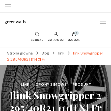
greenwalls
0
SZUKAJ
ZALOGUJ
0,00ZŁ
Strona główna
Blog
Ilink
Ilink Snowgripper
2 295/40R21 111H Xl Fr
ILINK
OPONY ZIMOWE
PRODUKT
Ilink Snowgripper 2
295/40R21 111H Xl Fr