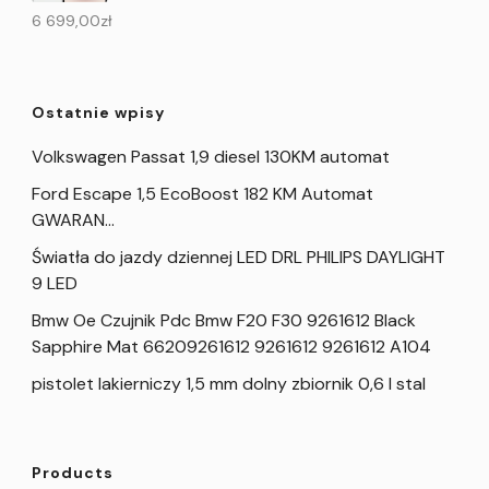
6 699,00
zł
Ostatnie wpisy
Volkswagen Passat 1,9 diesel 130KM automat
Ford Escape 1,5 EcoBoost 182 KM Automat
GWARAN…
Światła do jazdy dziennej LED DRL PHILIPS DAYLIGHT
9 LED
Bmw Oe Czujnik Pdc Bmw F20 F30 9261612 Black
Sapphire Mat 66209261612 9261612 9261612 A104
pistolet lakierniczy 1,5 mm dolny zbiornik 0,6 l stal
Products