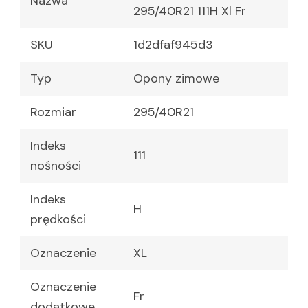
Nazwa
295/40R21 111H Xl Fr
SKU
1d2dfaf945d3
Typ
Opony zimowe
Rozmiar
295/40R21
Indeks
111
nośności
Indeks
H
prędkości
Oznaczenie
XL
Oznaczenie
Fr
dodatkowe