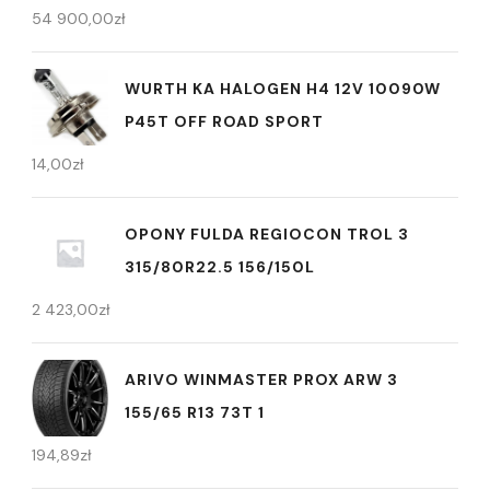
54 900,00
zł
WURTH KA HALOGEN H4 12V 10090W
P45T OFF ROAD SPORT
14,00
zł
OPONY FULDA REGIOCON TROL 3
315/80R22.5 156/150L
2 423,00
zł
ARIVO WINMASTER PROX ARW 3
155/65 R13 73T 1
194,89
zł