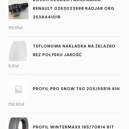
RENAULT 0263023998 KADJAR ORG
253A44101R
99,99
zł
TEFLONOWA NAKŁADKA NA ŻELAZKO
BEZ POŁYSKU JAKOŚĆ
8,81
zł
PROFIL PRO SNOW 790 205/55R16 91H
156,90
zł
PROFIL WINTERMAXX 165/70R14 81T