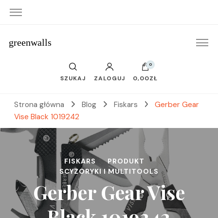
greenwalls
0
SZUKAJ
ZALOGUJ
0,00ZŁ
Strona główna
Blog
Fiskars
Gerber Gear
Vise Black 1019242
FISKARS
PRODUKT
SCYZORYKI I MULTITOOLS
Gerber Gear Vise
Black 1019242