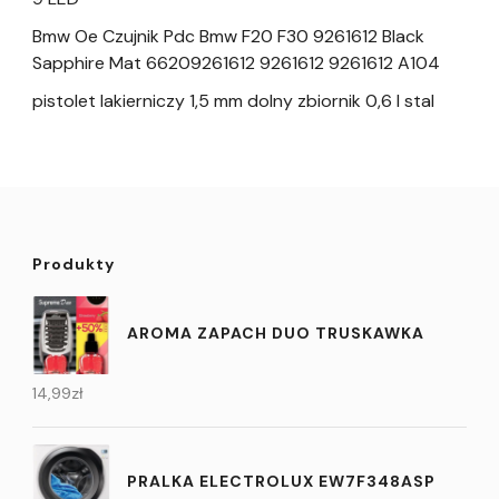
Bmw Oe Czujnik Pdc Bmw F20 F30 9261612 Black
Sapphire Mat 66209261612 9261612 9261612 A104
pistolet lakierniczy 1,5 mm dolny zbiornik 0,6 l stal
Produkty
AROMA ZAPACH DUO TRUSKAWKA
14,99
zł
PRALKA ELECTROLUX EW7F348ASP