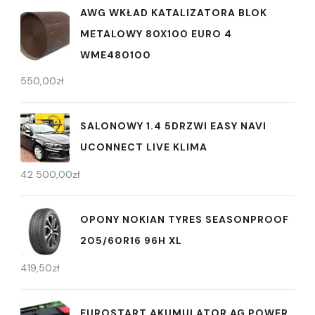
AWG WKŁAD KATALIZATORA BLOK
METALOWY 80X100 EURO 4
WME480100
550,00
zł
SALONOWY 1.4 5DRZWI EASY NAVI
UCONNECT LIVE KLIMA
42 500,00
zł
OPONY NOKIAN TYRES SEASONPROOF
205/60R16 96H XL
419,50
zł
EUROSTART AKUMULATOR AG POWER