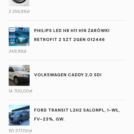
2 356,89
zł
PHILIPS LED H8 H11 H16 ŻARÓWKI
RETROFIT 2 SZT 2GEN 012446
349,99
zł
VOLKSWAGEN CADDY 2,0 SDI
14 700,00
zł
FORD TRANSIT L2H2 SALONPL, 1-WŁ,
FV-23%, GW.
110 577,00
zł