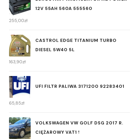
12V 55AH 560A 555560
255,00
zł
CASTROL EDGE TITANIUM TURBO
DIESEL 5W40 5L
163,90
zł
UFI FILTR PALIWA 3171200 92283401
65,85
zł
VOLKSWAGEN VW GOLF DSG 2017 R.
CIĘŻAROWY VAT1 !