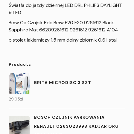
Światła do jazdy dziennej LED DRL PHILIPS DAYLIGHT
9 LED
Bmw Oe Czujnik Pdc Bmw F20 F30 9261612 Black
Sapphire Mat 66209261612 9261612 9261612 A104
pistolet lakierniczy 1,5 mm dolny zbiornik 0,6 l stal
Products
BRITA MICRODISC 3 SZT
29,95
zł
BOSCH CZUJNIK PARKOWANIA
RENAULT 0263023998 KADJAR ORG