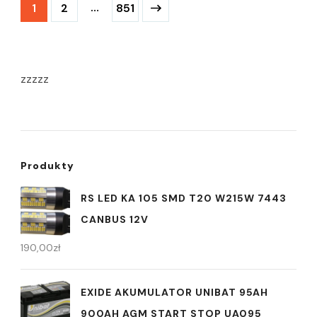
Stronicowanie
Strona
Strona
…
Strona
1
2
851
wpisów
zzzzz
Produkty
RS LED KA 105 SMD T20 W215W 7443
CANBUS 12V
190,00
zł
EXIDE AKUMULATOR UNIBAT 95AH
900AH AGM START STOP UA095