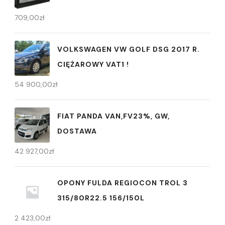
709,00
zł
VOLKSWAGEN VW GOLF DSG 2017 R.
CIĘŻAROWY VAT1 !
54 900,00
zł
FIAT PANDA VAN,FV23%, GW,
DOSTAWA
42 927,00
zł
OPONY FULDA REGIOCON TROL 3
315/80R22.5 156/150L
2 423,00
zł