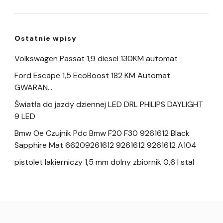
Ostatnie wpisy
Volkswagen Passat 1,9 diesel 130KM automat
Ford Escape 1,5 EcoBoost 182 KM Automat
GWARAN…
Światła do jazdy dziennej LED DRL PHILIPS DAYLIGHT
9 LED
Bmw Oe Czujnik Pdc Bmw F20 F30 9261612 Black
Sapphire Mat 66209261612 9261612 9261612 A104
pistolet lakierniczy 1,5 mm dolny zbiornik 0,6 l stal