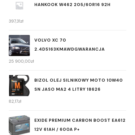
HANKOOK W462 205/60R16 92H
397,31
zł
VOLVO XC 70
2.4D5163KMAWDGWARANCJA
25 900,00
zł
BIZOL OLEJ SILNIKOWY MOTO 10W40
SN JASO MA2 4 LITRY 18626
82,17
zł
EXIDE PREMIUM CARBON BOOST EA612
12V 61AH / 600A P+