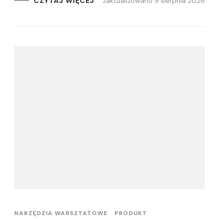
zaktualizowano
9 sierpnia 2026
CZYTAJ WIĘCEJ
NARZĘDZIA WARSZTATOWE
PRODUKT