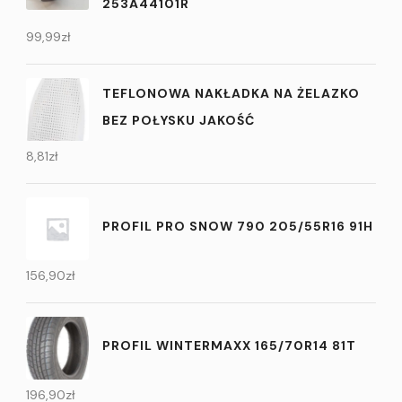
253A44101R
99,99
zł
TEFLONOWA NAKŁADKA NA ŻELAZKO
BEZ POŁYSKU JAKOŚĆ
8,81
zł
PROFIL PRO SNOW 790 205/55R16 91H
156,90
zł
PROFIL WINTERMAXX 165/70R14 81T
196,90
zł