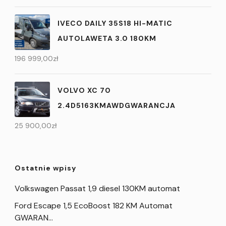
IVECO DAILY 35S18 HI-MATIC
AUTOLAWETA 3.0 180KM
196 999,00
zł
VOLVO XC 70
2.4D5163KMAWDGWARANCJA
25 900,00
zł
Ostatnie wpisy
Volkswagen Passat 1,9 diesel 130KM automat
Ford Escape 1,5 EcoBoost 182 KM Automat
GWARAN…