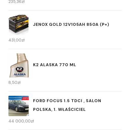
235,36
zł
JENOX GOLD 12V105AH 850A (P+)
431,00
zł
K2 ALASKA 770 ML
8,50
zł
FORD FOCUS 1.5 TDCI , SALON
POLSKA, 1. WŁAŚCICIEL
44 000,00
zł