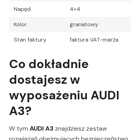
Napęd
4×4
Kolor
granatowy
Stan faktury
faktura VAT-marża
Co dokładnie
dostajesz w
wyposażeniu AUDI
A3?
W tym
AUDI A3
znajdziesz zestaw
rozwiązań obejmujących bezpieczeństwo,