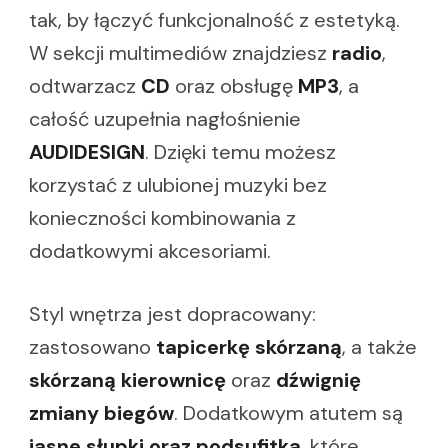
tak, by łączyć funkcjonalność z estetyką.
W sekcji multimediów znajdziesz
radio
,
odtwarzacz
CD
oraz obsługę
MP3
, a
całość uzupełnia nagłośnienie
AUDIDESIGN
. Dzięki temu możesz
korzystać z ulubionej muzyki bez
konieczności kombinowania z
dodatkowymi akcesoriami.
Styl wnętrza jest dopracowany:
zastosowano
tapicerkę skórzaną
, a także
skórzaną kierownicę
oraz
dźwignię
zmiany biegów
. Dodatkowym atutem są
jasne słupki oraz podsufitka
, które