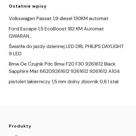
Ostatnie wpisy
Volkswagen Passat 1,9 diesel 130KM automat
Ford Escape 1,5 EcoBoost 182 KM Automat
GWARAN…
Światła do jazdy dziennej LED DRL PHILIPS DAYLIGHT
9 LED
Bmw Oe Czujnik Pdc Bmw F20 F30 9261612 Black
Sapphire Mat 66209261612 9261612 9261612 A104
pistolet lakierniczy 1,5 mm dolny zbiornik 0,6 l stal
Produkty