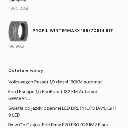
1 960,00
zł
PROFIL WINTERMAXX 165/70R14 81T
196,90
zł
Ostatnie wpisy
Volkswagen Passat 1,9 diesel 130KM automat
Ford Escape 1,5 EcoBoost 182 KM Automat
GWARAN…
Światła do jazdy dziennej LED DRL PHILIPS DAYLIGHT
9 LED
Bmw Oe Czujnik Pdc Bmw F20 F30 9261612 Black