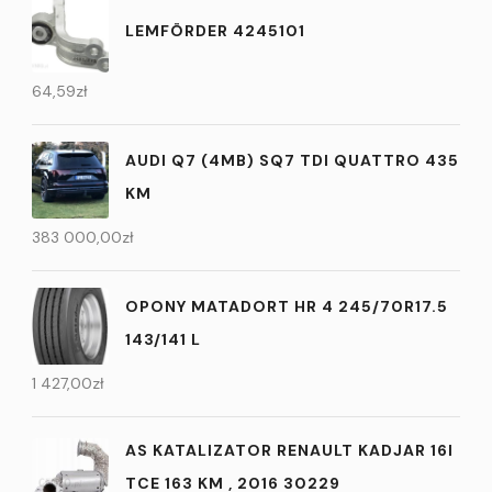
LEMFÖRDER 4245101
64,59
zł
AUDI Q7 (4MB) SQ7 TDI QUATTRO 435
KM
383 000,00
zł
OPONY MATADORT HR 4 245/70R17.5
143/141 L
1 427,00
zł
AS KATALIZATOR RENAULT KADJAR 16I
TCE 163 KM , 2016 30229