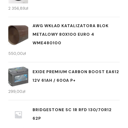
2 356,89
zł
AWG WKŁAD KATALIZATORA BLOK
METALOWY 80X100 EURO 4
WME480100
550,00
zł
EXIDE PREMIUM CARBON BOOST EA612
12V 61AH / 600A P+
299,00
zł
BRIDGESTONE SC 1R RFD 130/70R12
62P