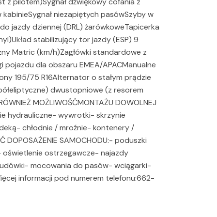
st z pilotem)Sygnał dźwiękowy cofania z
 w kabinieSygnał niezapiętych pasówSzyby w
a do jazdy dziennej (DRL) żarówkoweTapicerka
yl)Układ stabilizujący tor jazdy (ESP) 9
czny Matric (km/h)Zagłówki standardowe z
gi pojazdu dla obszaru EMEA/APACManualne
ony 195/75 R16Alternator o stałym prądzie
półeliptyczne) dwustopniowe (z resorem
E RÓWNIEŻ MOŻLIWOŚĆMONTAŻU DOWOLNEJ
hydrauliczne- wywrotki- skrzynie
deką- chłodnie / mroźnie- kontenery /
WOŚĆ DOPOSAŻENIE SAMOCHODU:- poduszki
 oświetlenie ostrzegawcze- najazdy
udówki- mocowania do pasów- wciągarki-
ięcej informacji pod numerem telefonu:662-