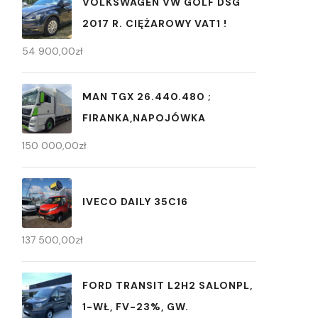
VOLKSWAGEN VW GOLF DSG
2017 R. CIĘŻAROWY VAT1 !
54 900,00
zł
MAN TGX 26.440.480 ;
FIRANKA,NAPOJÓWKA
150 000,00
zł
IVECO DAILY 35C16
137 500,00
zł
FORD TRANSIT L2H2 SALONPL,
1-WŁ, FV-23%, GW.