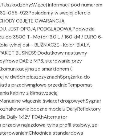
VATUszkodzony:Więcej informacji pod numerem
2-055-923Posiadamy w swojej ofercie
AMOCHODY OBJĘTE GWARANCJĄ
U, JEST OPCJĄ PODGLĄDOWĄ.Podwozia
u do 3500 T- Motor: 3.0 L / 160 kM / EURO 6-
Koła tylnej osi – BLIŹNIACZE- Kolor: BIAŁY,
KIET BUSINESS:Dodatkowy nastawny
 cyfrowe DAB z MP3, sterowanie przy
UXkomunikacyjna ze smartfonem (
czej w dwóch płaszczyznachSprężarka do
)Światła przeciwmgłowe przednieTempomat
nia kabiny z klimatyzacją
nualne włącznie świateł drogowychSygnał
 oznakowanie boczne modelu DailyReflektory
a Daily 1x12V 110AhAlternator
przeciw najazdowa tylna profil stalowy, ze
m sterowaniemChłodnica standardowa