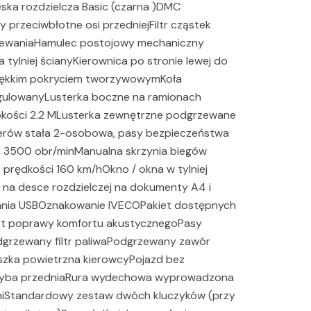
ska rozdzielcza Basic (czarna )DMC
przeciwbłotne osi przedniejFiltr cząstek
rzewaniaHamulec postojowy mechaniczny
 tylniej ścianyKierownica po stronie lewej do
iękkim pokryciem tworzywowymKoła
egulowanyLusterka boczne na ramionach
kości 2.2 MLusterka zewnętrzne podgrzewane
żerów stała 2-osobowa, pasy bezpieczeństwa
 3500 obr/minManualna skrzynia biegów
prędkości 160 km/hOkno / okna w tylniej
 na desce rozdzielczej na dokumenty A4 i
wania USBOznakowanie IVECOPakiet dostępnych
et poprawy komfortu akustycznegoPasy
grzewany filtr paliwaPodgrzewany zawór
szka powietrzna kierowcyPojazd bez
szyba przedniaRura wydechowa wyprowadzona
miStandardowy zestaw dwóch kluczyków (przy