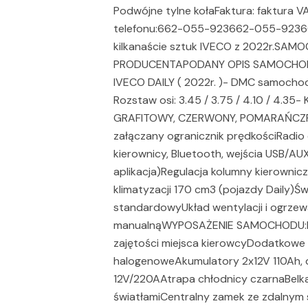
Podwójne tylne kołaFaktura: faktura 
telefonu:662-055-923662-055-92366
kilkanaście sztuk IVECO z 2022r.S
PRODUCENTAPODANY OPIS SAMOCHOD
IVECO DAILY ( 2022r. )- DMC samochod
Rozstaw osi: 3.45 / 3.75 / 4.10 / 4.35- 
GRAFITOWY, CZERWONY, POMARAŃCZPA
załączany ogranicznik prędkościRadio
kierownicy, Bluetooth, wejścia USB/A
aplikacja)Regulacja kolumny kierowni
klimatyzacji 170 cm3 (pojazdy Daily
standardowyUkład wentylacji i ogrzewa
manualnąWYPOSAŻENIE SAMOCHODU:Ma
zajętości miejsca kierowcyDodatkowe
halogenoweAkumulatory 2x12V 110Ah, dl
12V/220AAtrapa chłodnicy czarnaBelka 
światłamiCentralny zamek ze zdalny