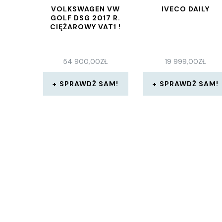
VOLKSWAGEN VW
IVECO DAILY
GOLF DSG 2017 R.
CIĘŻAROWY VAT1 !
54 900,00
ZŁ
19 999,00
ZŁ
SPRAWDŹ SAM!
SPRAWDŹ SAM!