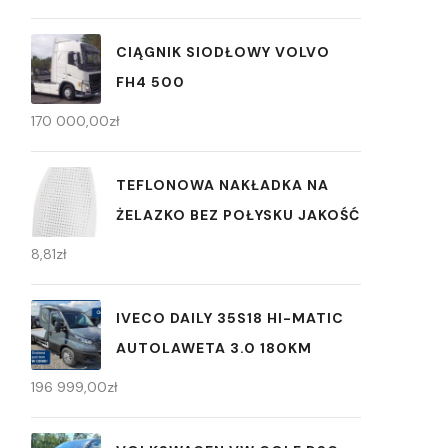
CIĄGNIK SIODŁOWY VOLVO
FH4 500
170 000,00
zł
TEFLONOWA NAKŁADKA NA
ŻELAZKO BEZ POŁYSKU JAKOŚĆ
8,81
zł
IVECO DAILY 35S18 HI-MATIC
AUTOLAWETA 3.0 180KM
196 999,00
zł