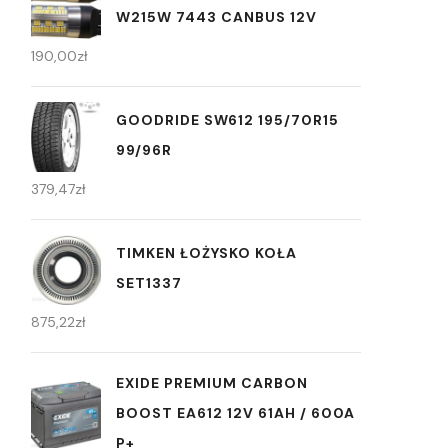
W215W 7443 CANBUS 12V
190,00
zł
GOODRIDE SW612 195/70R15
99/96R
379,47
zł
TIMKEN ŁOŻYSKO KOŁA
SET1337
875,22
zł
EXIDE PREMIUM CARBON
BOOST EA612 12V 61AH / 600A
P+