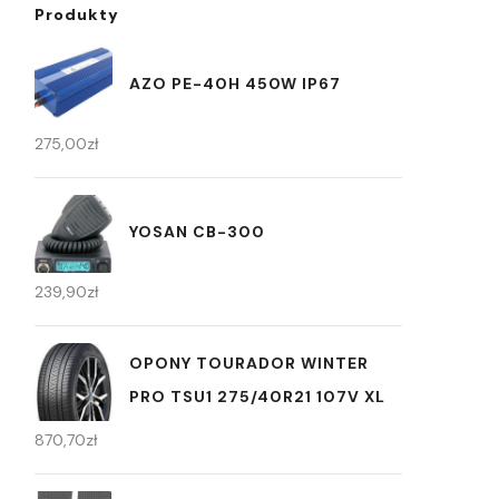
Produkty
AZO PE-40H 450W IP67
275,00
zł
YOSAN CB-300
239,90
zł
OPONY TOURADOR WINTER
PRO TSU1 275/40R21 107V XL
870,70
zł