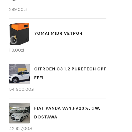
299,00
zł
70MAI MIDRIVETP04
118,00
zł
CITROËN C3 1.2 PURETECH GPF
FEEL
54 900,00
zł
FIAT PANDA VAN,FV23%, GW,
DOSTAWA
42 927,00
zł