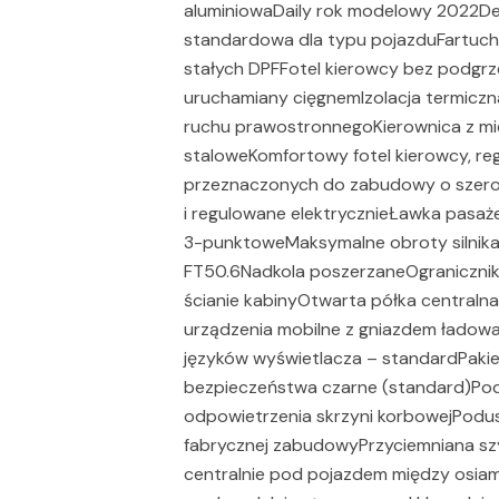
aluminiowaDaily rok modelowy 2022De
standardowa dla typu pojazduFartuchy 
stałych DPFFotel kierowcy bez podg
uruchamiany cięgnemIzolacja termiczna
ruchu prawostronnegoKierownica z m
staloweKomfortowy fotel kierowcy, r
przeznaczonych do zabudowy o szero
i regulowane elektrycznieŁawka pasa
3-punktoweMaksymalne obroty silnika
FT50.6Nadkola poszerzaneOgranicznik 
ścianie kabinyOtwarta półka centralna
urządzenia mobilne z gniazdem łado
języków wyświetlacza – standardPaki
bezpieczeństwa czarne (standard)Pod
odpowietrzenia skrzyni korbowejPodu
fabrycznej zabudowyPrzyciemniana 
centralnie pod pojazdem między osia