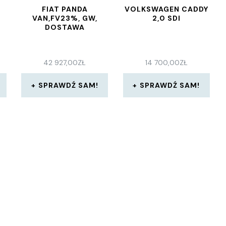
FIAT PANDA
VOLKSWAGEN CADDY
VAN,FV23%, GW,
2,0 SDI
DOSTAWA
42 927,00
ZŁ
14 700,00
ZŁ
SPRAWDŹ SAM!
SPRAWDŹ SAM!