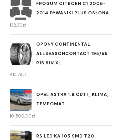
FROGUM CITROEN C1 2005-
2014 DYWANIKI PLUS OSŁONA
132,30
zł
OPONY CONTINENTAL
ALLSEASONCONTACT 195/55
R16 91V XL
413,78
zł
OPEL ASTRA 1.9 CDTI , KLIMA,
TEMPOMAT
10 500,00
zł
RS LED KA 105 SMD T20