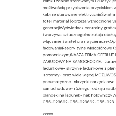
zamku zdalnie sterowanym I kluczyk je
możliwością przyciszenia przyciskiem
kabinie sterowane elektrycznieŚwiatł
foteli materiał (obrzeża wzmocnione vin
generacjiWyświetlacz centralny grafi
tworzywa sztucznegoInstrukcja obsłu
włączanie świateł oraz wycieraczekOp
ładowaniaResory tylne wielopiórowe (
pomocniczym)NASZA FIRMA OFERUJ
ZABUDOWY NA SAMOCHODZIE:- żurawie 
ładunkowe- skrzynie ładunkowe z plan
izotermy- oraz wiele więcej.MOŻLI
pneumatyczne- skrzynki narzędziowe-
samochodowe- różnego rodzaju nadb
plandeki na ładunek- hak holowniczyW
055-923662-055-923662-055-923
xxxxx