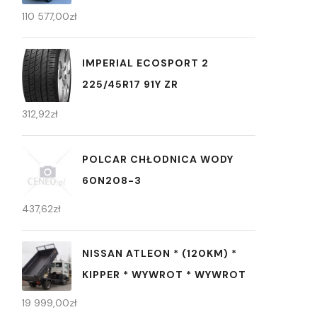
110 577,00
zł
IMPERIAL ECOSPORT 2
225/45R17 91Y ZR
312,92
zł
POLCAR CHŁODNICA WODY
60N208-3
437,62
zł
NISSAN ATLEON * (120KM) *
KIPPER * WYWROT * WYWROT
19 999,00
zł