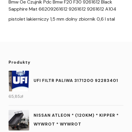
Bmw Oe Czujnik Pdc Bmw F20 F30 9261612 Black
Sapphire Mat 66209261612 9261612 9261612 A104
pistolet lakierniczy 1,5 mm dolny zbiornik 0,6 l stal
Produkty
UFI FILTR PALIWA 3171200 92283401
65,85
zł
NISSAN ATLEON * (120KM) * KIPPER *
WYWROT * WYWROT