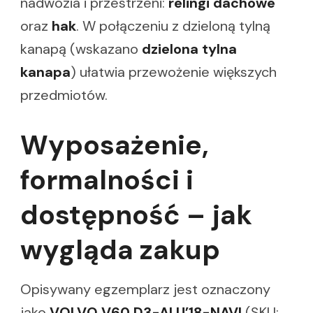
nadwozia i przestrzeni:
relingi dachowe
oraz
hak
. W połączeniu z dzieloną tylną
kanapą (wskazano
dzielona tylna
kanapa
) ułatwia przewożenie większych
przedmiotów.
Wyposażenie,
formalności i
dostępność – jak
wygląda zakup
Opisywany egzemplarz jest oznaczony
jako
VOLVO V60 D3-ALU’18-NAVI
(SKU: