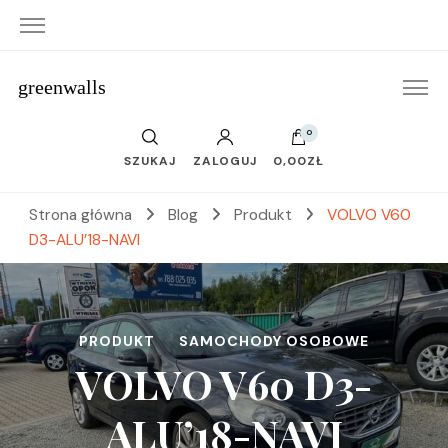
greenwalls
0
SZUKAJ
ZALOGUJ
0,00ZŁ
Strona główna
Blog
Produkt
VOLVO V60
D3-ALU’18-NAVI
PRODUKT
SAMOCHODY OSOBOWE
VOLVO V60 D3-
ALU’18-NAVI