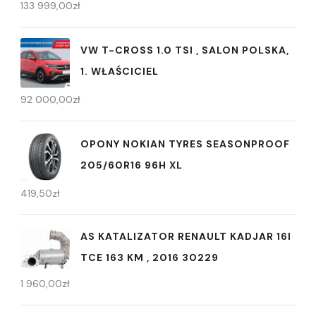
133 999,00
zł
VW T-CROSS 1.0 TSI , SALON POLSKA,
1. WŁAŚCICIEL
92 000,00
zł
OPONY NOKIAN TYRES SEASONPROOF
205/60R16 96H XL
419,50
zł
AS KATALIZATOR RENAULT KADJAR 16I
TCE 163 KM , 2016 30229
1 960,00
zł