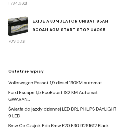
1 794,96
zł
EXIDE AKUMULATOR UNIBAT 95AH
900AH AGM START STOP UA095
709,00
zł
Ostatnie wpisy
Volkswagen Passat 1,9 diesel 130KM automat
Ford Escape 1,5 EcoBoost 182 KM Automat
GWARAN…
Światła do jazdy dziennej LED DRL PHILIPS DAYLIGHT
9 LED
Bmw Oe Czujnik Pdc Bmw F20 F30 9261612 Black