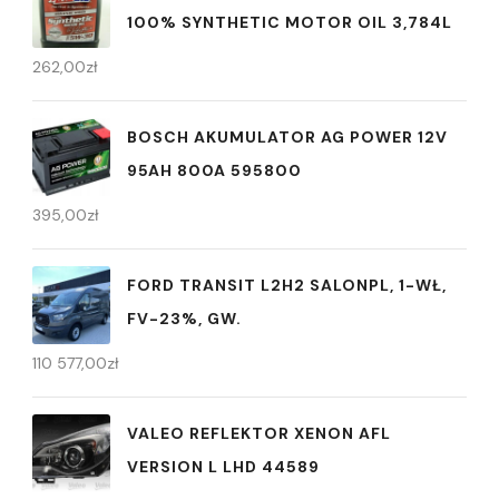
100% SYNTHETIC MOTOR OIL 3,784L
262,00
zł
BOSCH AKUMULATOR AG POWER 12V
95AH 800A 595800
395,00
zł
FORD TRANSIT L2H2 SALONPL, 1-WŁ,
FV-23%, GW.
110 577,00
zł
VALEO REFLEKTOR XENON AFL
VERSION L LHD 44589