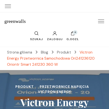
greenwalls
0
SZUKAJ
ZALOGUJ
0,00ZŁ
Strona główna
Blog
Produkt
Victron
Energy Przetwornica Samochodowa Ori241236120
Oriontr Smart 241230 360 W
PRODUKT
PRZETWORNICE NAPIĘCIA
VICTRON ENERGY
Victron Energy