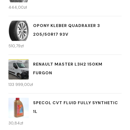
444,00
zł
OPONY KLEBER QUADRAXER 3
205/50R17 93V
510,79
zł
RENAULT MASTER L3H2 150KM
FURGON
133 999,00
zł
SPECOL CVT FLUID FULLY SYNTHETIC
1L
30,84
zł