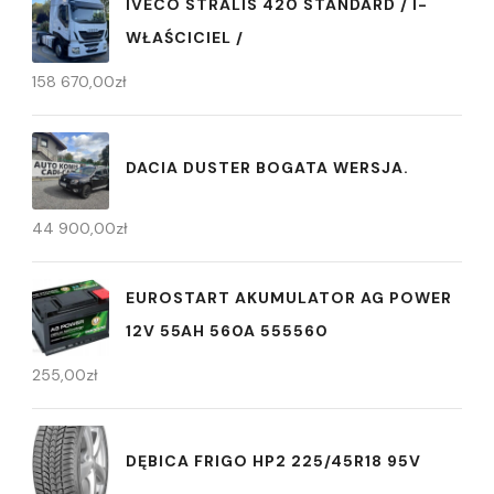
IVECO STRALIS 420 STANDARD / I-
WŁAŚCICIEL /
158 670,00
zł
DACIA DUSTER BOGATA WERSJA.
44 900,00
zł
EUROSTART AKUMULATOR AG POWER
12V 55AH 560A 555560
255,00
zł
DĘBICA FRIGO HP2 225/45R18 95V