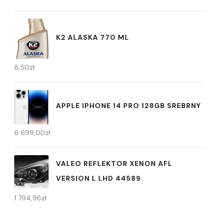
K2 ALASKA 770 ML
8,50
zł
APPLE IPHONE 14 PRO 128GB SREBRNY
6 699,00
zł
VALEO REFLEKTOR XENON AFL
VERSION L LHD 44589
1 794,96
zł