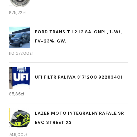
875,22
zł
FORD TRANSIT L2H2 SALONPL, 1-WŁ,
FV-23%, GW.
110 577,00
zł
UFI FILTR PALIWA 3171200 92283401
65,85
zł
LAZER MOTO INTEGRALNY RAFALE SR
EVO STREET XS
749,00
zł