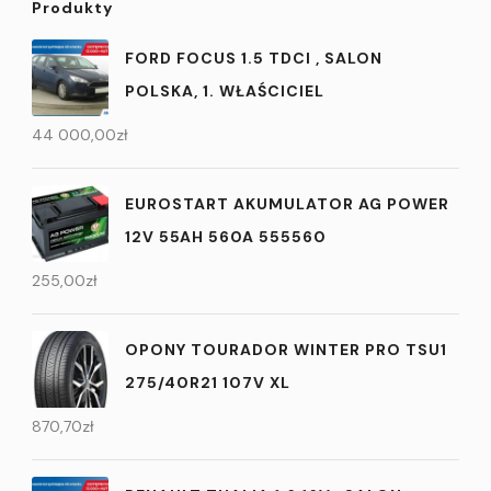
Produkty
FORD FOCUS 1.5 TDCI , SALON
POLSKA, 1. WŁAŚCICIEL
44 000,00
zł
EUROSTART AKUMULATOR AG POWER
12V 55AH 560A 555560
255,00
zł
OPONY TOURADOR WINTER PRO TSU1
275/40R21 107V XL
870,70
zł