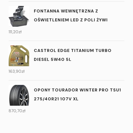
FONTANNA WEWNĘTRZNA Z
OŚWIETLENIEM LED Z POLI ŻYWI
111,20
zł
CASTROL EDGE TITANIUM TURBO
DIESEL 5W40 5L
163,90
zł
OPONY TOURADOR WINTER PRO TSU1
275/40R21 107V XL
870,70
zł