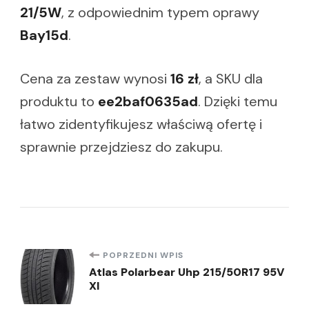
21/5W
, z odpowiednim typem oprawy
Bay15d
.
Cena za zestaw wynosi
16 zł
, a SKU dla
produktu to
ee2baf0635ad
. Dzięki temu
łatwo zidentyfikujesz właściwą ofertę i
sprawnie przejdziesz do zakupu.
Nawigacja
POPRZEDNI WPIS
Atlas Polarbear Uhp 215/50R17 95V
Xl
wpisu