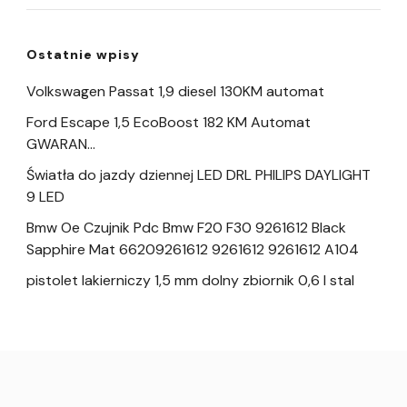
Ostatnie wpisy
Volkswagen Passat 1,9 diesel 130KM automat
Ford Escape 1,5 EcoBoost 182 KM Automat
GWARAN…
Światła do jazdy dziennej LED DRL PHILIPS DAYLIGHT
9 LED
Bmw Oe Czujnik Pdc Bmw F20 F30 9261612 Black
Sapphire Mat 66209261612 9261612 9261612 A104
pistolet lakierniczy 1,5 mm dolny zbiornik 0,6 l stal