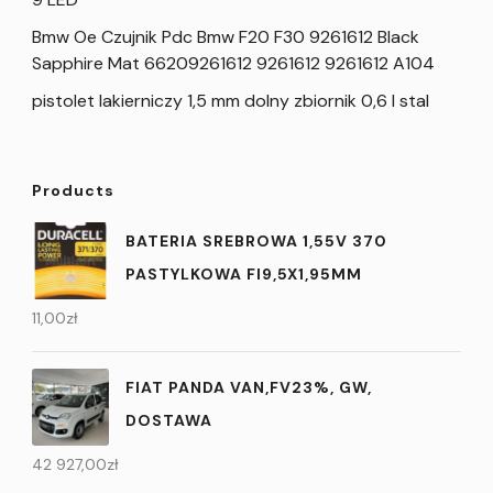
Bmw Oe Czujnik Pdc Bmw F20 F30 9261612 Black
Sapphire Mat 66209261612 9261612 9261612 A104
pistolet lakierniczy 1,5 mm dolny zbiornik 0,6 l stal
Products
BATERIA SREBROWA 1,55V 370
PASTYLKOWA FI9,5X1,95MM
11,00
zł
FIAT PANDA VAN,FV23%, GW,
DOSTAWA
42 927,00
zł