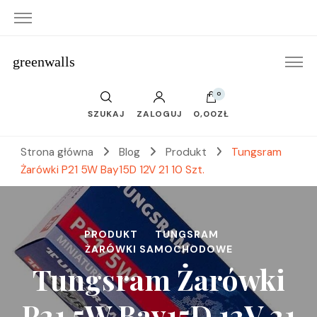
greenwalls
0
SZUKAJ
ZALOGUJ
0,00ZŁ
Strona główna
Blog
Produkt
Tungsram
Żarówki P21 5W Bay15D 12V 21 10 Szt.
PRODUKT
TUNGSRAM
ŻARÓWKI SAMOCHODOWE
Tungsram Żarówki
P21 5W Bay15D 12V 21