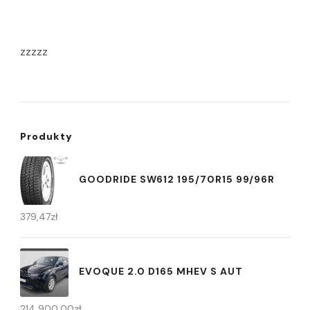
zzzzz
Produkty
GOODRIDE SW612 195/70R15 99/96R
379,47
zł
EVOQUE 2.0 D165 MHEV S AUT
214 900,00
zł