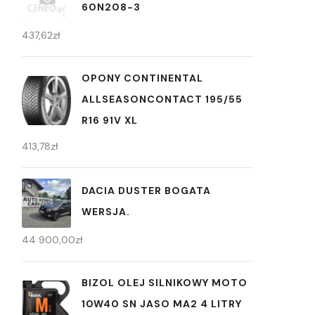
60N208-3
437,62
zł
OPONY CONTINENTAL
ALLSEASONCONTACT 195/55
R16 91V XL
413,78
zł
DACIA DUSTER BOGATA
WERSJA.
44 900,00
zł
BIZOL OLEJ SILNIKOWY MOTO
10W40 SN JASO MA2 4 LITRY