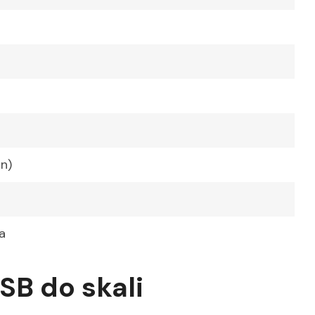
n)
a
SB do skali