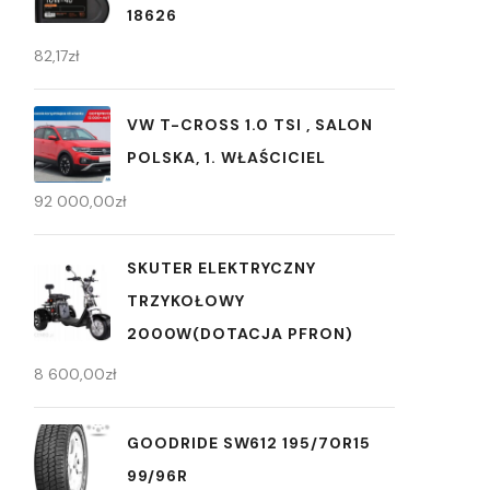
18626
82,17
zł
VW T-CROSS 1.0 TSI , SALON
POLSKA, 1. WŁAŚCICIEL
92 000,00
zł
SKUTER ELEKTRYCZNY
TRZYKOŁOWY
2000W(DOTACJA PFRON)
8 600,00
zł
GOODRIDE SW612 195/70R15
99/96R