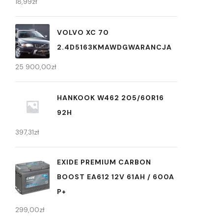
18,99
zł
VOLVO XC 70
2.4D5163KMAWDGWARANCJA
25 900,00
zł
HANKOOK W462 205/60R16
92H
397,31
zł
EXIDE PREMIUM CARBON
BOOST EA612 12V 61AH / 600A
P+
299,00
zł