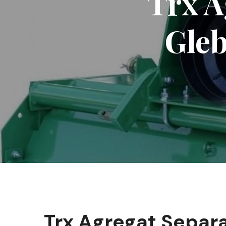
Trx A
Gleb
Trx Agregat Separ