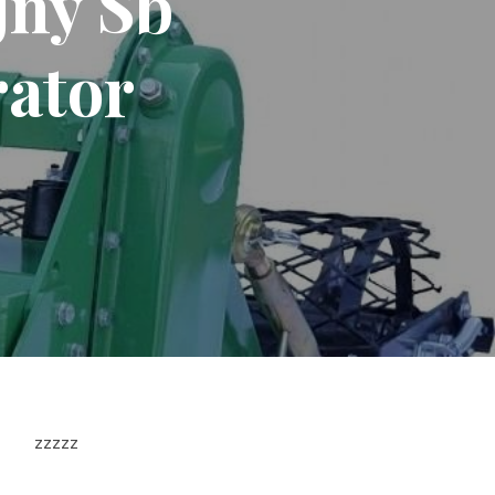
jny Sb
rator
zzzzz