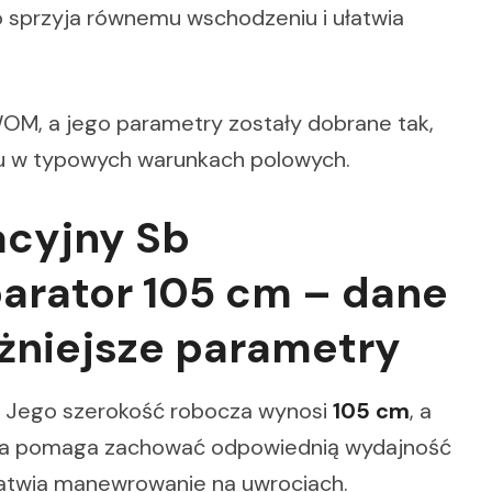
o sprzyja równemu wschodzeniu i ułatwia
WOM, a jego parametry zostały dobrane tak,
su w typowych warunkach polowych.
acyjny Sb
arator 105 cm – dane
ażniejsze parametry
. Jego szerokość robocza wynosi
105 cm
, a
acja pomaga zachować odpowiednią wydajność
łatwia manewrowanie na uwrociach.