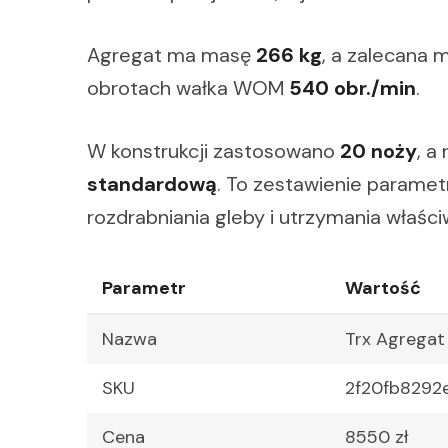
Agregat ma masę
266 kg
, a zalecana 
obrotach wałka WOM
540 obr./min
.
W konstrukcji zastosowano
20 noży
, a
standardową
. To zestawienie parame
rozdrabniania gleby i utrzymania właś
Parametr
Wartość
Nazwa
Trx Agregat
SKU
2f20fb8292
Cena
8550 zł