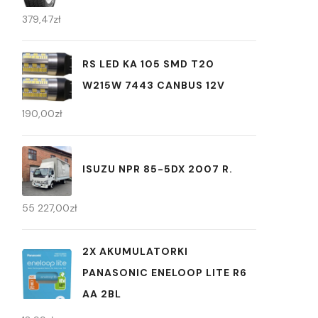
379,47
zł
RS LED KA 105 SMD T20
W215W 7443 CANBUS 12V
190,00
zł
ISUZU NPR 85-5DX 2007 R.
55 227,00
zł
2X AKUMULATORKI
PANASONIC ENELOOP LITE R6
AA 2BL