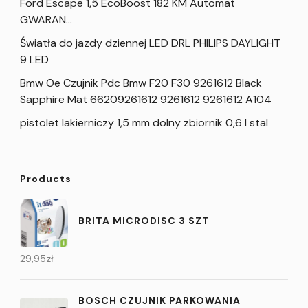
Ford Escape 1,5 EcoBoost 182 KM Automat
GWARAN…
Światła do jazdy dziennej LED DRL PHILIPS DAYLIGHT
9 LED
Bmw Oe Czujnik Pdc Bmw F20 F30 9261612 Black
Sapphire Mat 66209261612 9261612 9261612 A104
pistolet lakierniczy 1,5 mm dolny zbiornik 0,6 l stal
Products
BRITA MICRODISC 3 SZT
29,95
zł
BOSCH CZUJNIK PARKOWANIA