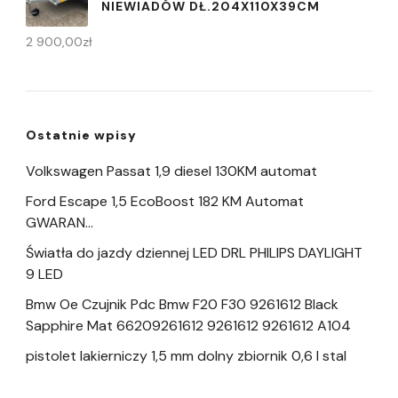
NIEWIADÓW DŁ.204X110X39CM
2 900,00
zł
Ostatnie wpisy
Volkswagen Passat 1,9 diesel 130KM automat
Ford Escape 1,5 EcoBoost 182 KM Automat
GWARAN…
Światła do jazdy dziennej LED DRL PHILIPS DAYLIGHT
9 LED
Bmw Oe Czujnik Pdc Bmw F20 F30 9261612 Black
Sapphire Mat 66209261612 9261612 9261612 A104
pistolet lakierniczy 1,5 mm dolny zbiornik 0,6 l stal