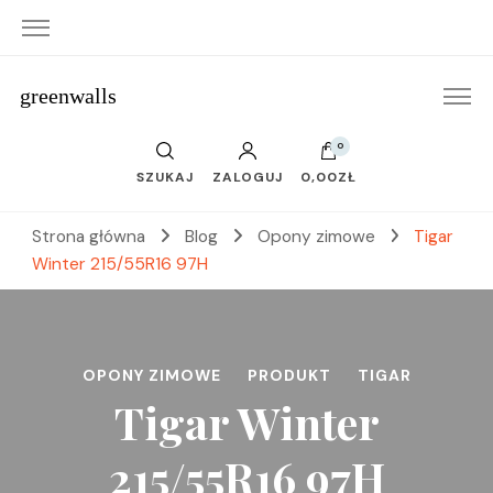
greenwalls
0
SZUKAJ
ZALOGUJ
0,00ZŁ
Strona główna
Blog
Opony zimowe
Tigar
Winter 215/55R16 97H
OPONY ZIMOWE
PRODUKT
TIGAR
Tigar Winter
215/55R16 97H