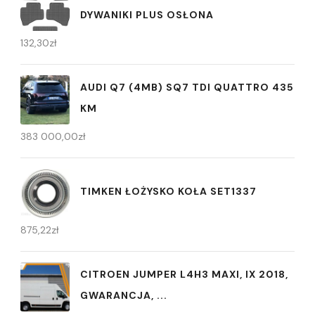
DYWANIKI PLUS OSŁONA
132,30
zł
AUDI Q7 (4MB) SQ7 TDI QUATTRO 435
KM
383 000,00
zł
TIMKEN ŁOŻYSKO KOŁA SET1337
875,22
zł
CITROEN JUMPER L4H3 MAXI, IX 2018,
GWARANCJA, ...