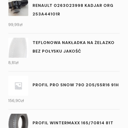
RENAULT 0263023998 KADJAR ORG
253A44101R
99,99
zł
TEFLONOWA NAKŁADKA NA ŻELAZKO
BEZ POŁYSKU JAKOŚĆ
8,81
zł
PROFIL PRO SNOW 790 205/55R16 91H
156,90
zł
PROFIL WINTERMAXX 165/70R14 81T