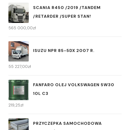
SCANIA R450 /2019 /TANDEM
/RETARDER /SUPER STAN!
565 000,00
zł
ISUZU NPR 85-5DX 2007 R.
55 227,00
zł
FANFARO OLEJ VOLKSWAGEN 5W30
10L C3
219,25
zł
PRZYCZEPKA SAMOCHODOWA