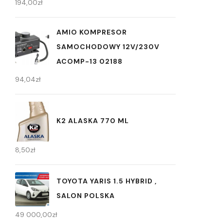
194,00
zł
AMIO KOMPRESOR
SAMOCHODOWY 12V/230V
ACOMP-13 02188
94,04
zł
K2 ALASKA 770 ML
8,50
zł
TOYOTA YARIS 1.5 HYBRID ,
SALON POLSKA
49 000,00
zł