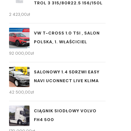
TROL 3 315/80R22.5 156/150L
2 423,00
zł
VW T-CROSS 1.0 TSI , SALON
POLSKA, 1. WŁAŚCICIEL
92 000,00
zł
SALONOWY 1.4 5DRZWI EASY
NAVI UCONNECT LIVE KLIMA
42 500,00
zł
CIĄGNIK SIODŁOWY VOLVO
FH4 500