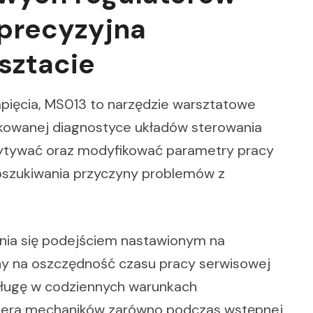
 precyzyjna
sztacie
ięcia, MS013 to narzędzie warsztatowe
dkowanej diagnostyce układów sterowania
ytywać oraz modyfikować parametry pracy
poszukiwania przyczyny problemów z
nia się podejściem nastawionym na
ny na oszczędność czasu pracy serwisowej
bsługę w codziennych warunkach
piera mechaników zarówno podczas wstępnej