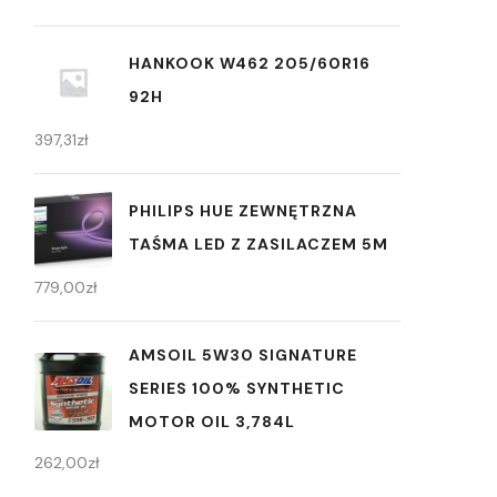
HANKOOK W462 205/60R16
92H
397,31
zł
PHILIPS HUE ZEWNĘTRZNA
TAŚMA LED Z ZASILACZEM 5M
779,00
zł
AMSOIL 5W30 SIGNATURE
SERIES 100% SYNTHETIC
MOTOR OIL 3,784L
262,00
zł