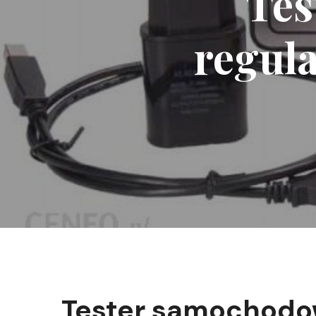
Tes
regul
Tester samochodo