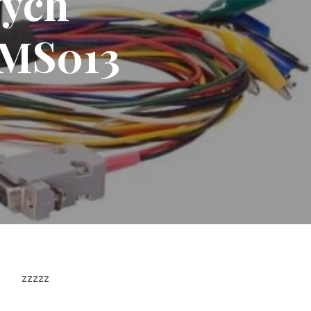
wych
 MS013
zzzzz