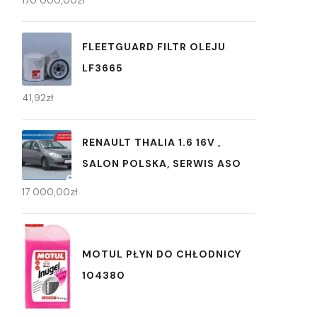
170 000,00
zł
FLEETGUARD FILTR OLEJU
LF3665
41,92
zł
RENAULT THALIA 1.6 16V ,
SALON POLSKA, SERWIS ASO
17 000,00
zł
MOTUL PŁYN DO CHŁODNICY
104380