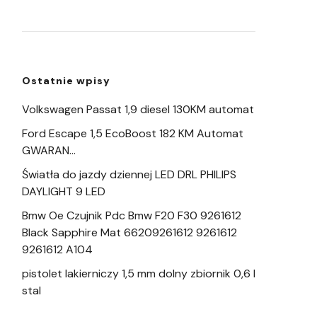
Ostatnie wpisy
Volkswagen Passat 1,9 diesel 130KM automat
Ford Escape 1,5 EcoBoost 182 KM Automat
GWARAN…
Światła do jazdy dziennej LED DRL PHILIPS
DAYLIGHT 9 LED
Bmw Oe Czujnik Pdc Bmw F20 F30 9261612
Black Sapphire Mat 66209261612 9261612
9261612 A104
pistolet lakierniczy 1,5 mm dolny zbiornik 0,6 l
stal