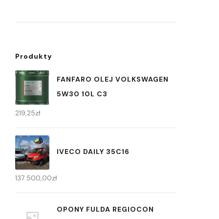
Produkty
FANFARO OLEJ VOLKSWAGEN
5W30 10L C3
219,25
zł
IVECO DAILY 35C16
137 500,00
zł
OPONY FULDA REGIOCON