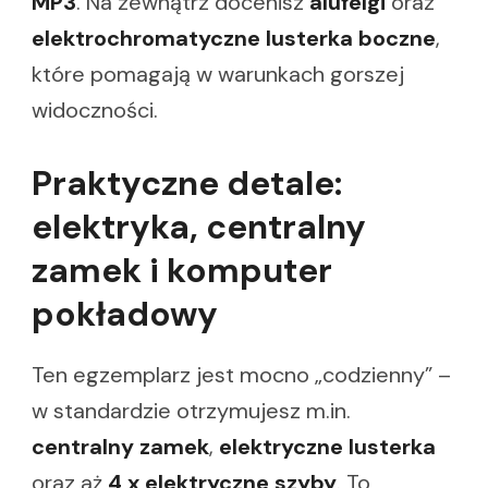
MP3
. Na zewnątrz docenisz
alufelgi
oraz
elektrochromatyczne lusterka boczne
,
które pomagają w warunkach gorszej
widoczności.
Praktyczne detale:
elektryka, centralny
zamek i komputer
pokładowy
Ten egzemplarz jest mocno „codzienny” –
w standardzie otrzymujesz m.in.
centralny zamek
,
elektryczne lusterka
oraz aż
4 x elektryczne szyby
. To