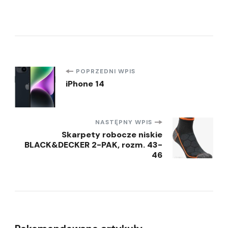
Nawigacja
POPRZEDNI WPIS
iPhone 14
wpisu
NASTĘPNY WPIS
Skarpety robocze niskie
BLACK&DECKER 2-PAK, rozm. 43-
46