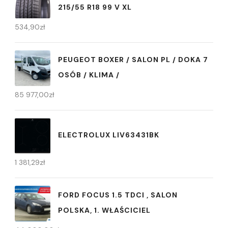
215/55 R18 99 V XL
534,90
zł
PEUGEOT BOXER / SALON PL / DOKA 7
OSÓB / KLIMA /
85 977,00
zł
ELECTROLUX LIV63431BK
1 381,29
zł
FORD FOCUS 1.5 TDCI , SALON
POLSKA, 1. WŁAŚCICIEL