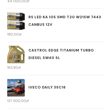
44 000,00
zł
RS LED KA 105 SMD T20 W215W 7443
CANBUS 12V
190,00
zł
CASTROL EDGE TITANIUM TURBO
DIESEL 5W40 5L
163,90
zł
IVECO DAILY 35C16
137 500,00
zł