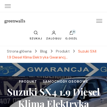
greenwalls
0
SZUKAJ
ZALOGUJ
0,00ZŁ
Strona główna
Blog
Produkt
Suzuki SX4
1.9 Diesel Klima Elektryka Gwarancj…
PRODUKT
SAMOCHODY OSOBOWE
Suzuki SX4 1.9 Diesel
Klima Elektryka