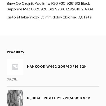
Bmw Oe Czujnik Pdc Bmw F20 F30 9261612 Black
Sapphire Mat 66209261612 9261612 9261612 A104
pistolet lakierniczy 1,5 mm dolny zbiornik 0,6 l stal
Produkty
HANKOOK W462 205/60R16 92H
397,31
zł
DĘBICA FRIGO HP2 225/45R18 95V