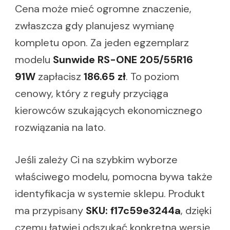
Cena może mieć ogromne znaczenie,
zwłaszcza gdy planujesz wymianę
kompletu opon. Za jeden egzemplarz
modelu
Sunwide RS-ONE 205/55R16
91W
zapłacisz
186.65 zł
. To poziom
cenowy, który z reguły przyciąga
kierowców szukających ekonomicznego
rozwiązania na lato.
Jeśli zależy Ci na szybkim wyborze
właściwego modelu, pomocna bywa także
identyfikacja w systemie sklepu. Produkt
ma przypisany
SKU: f17c59e3244a
, dzięki
czemu łatwiej odszukać konkretną wersję