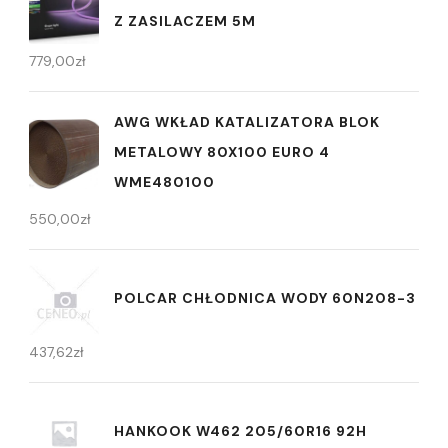
Z ZASILACZEM 5M
779,00
zł
AWG WKŁAD KATALIZATORA BLOK
METALOWY 80X100 EURO 4
WME480100
550,00
zł
POLCAR CHŁODNICA WODY 60N208-3
437,62
zł
HANKOOK W462 205/60R16 92H