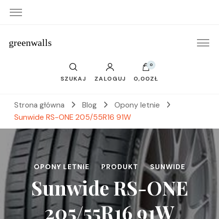
greenwalls
0
SZUKAJ
ZALOGUJ
0,00ZŁ
Strona główna
Blog
Opony letnie
Sunwide RS-ONE 205/55R16 91W
OPONY LETNIE
PRODUKT
SUNWIDE
Sunwide RS-ONE
205/55R16 91W