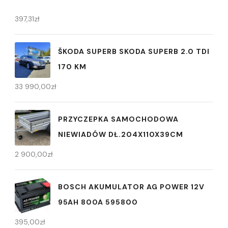
397,31
zł
ŠKODA SUPERB SKODA SUPERB 2.0 TDI
170 KM
33 990,00
zł
PRZYCZEPKA SAMOCHODOWA
NIEWIADÓW DŁ.204X110X39CM
2 900,00
zł
BOSCH AKUMULATOR AG POWER 12V
95AH 800A 595800
395,00
zł