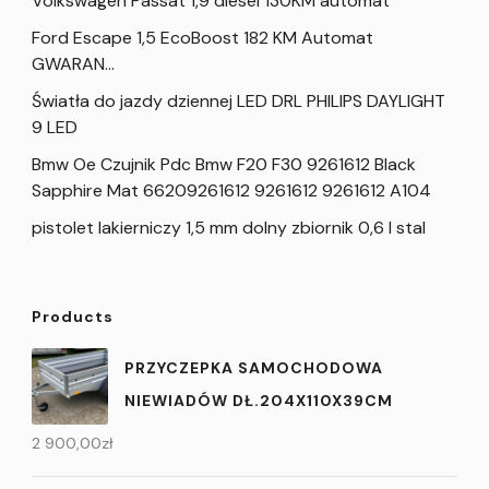
Volkswagen Passat 1,9 diesel 130KM automat
Ford Escape 1,5 EcoBoost 182 KM Automat
GWARAN…
Światła do jazdy dziennej LED DRL PHILIPS DAYLIGHT
9 LED
Bmw Oe Czujnik Pdc Bmw F20 F30 9261612 Black
Sapphire Mat 66209261612 9261612 9261612 A104
pistolet lakierniczy 1,5 mm dolny zbiornik 0,6 l stal
Products
PRZYCZEPKA SAMOCHODOWA
NIEWIADÓW DŁ.204X110X39CM
2 900,00
zł