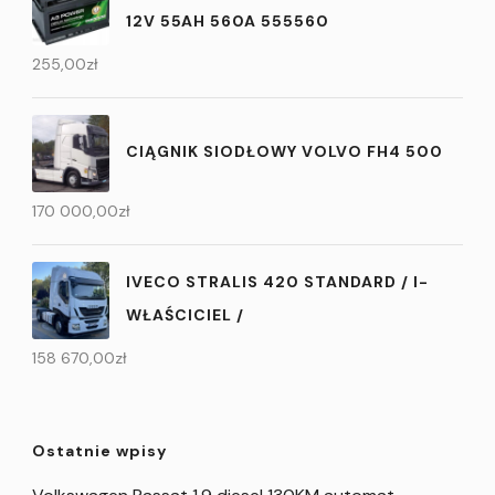
12V 55AH 560A 555560
255,00
zł
CIĄGNIK SIODŁOWY VOLVO FH4 500
170 000,00
zł
IVECO STRALIS 420 STANDARD / I-
WŁAŚCICIEL /
158 670,00
zł
Ostatnie wpisy