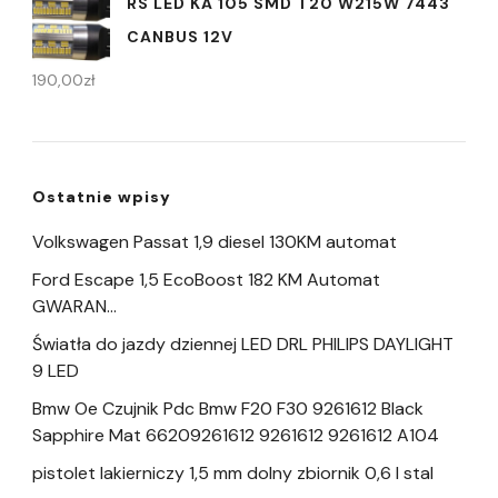
RS LED KA 105 SMD T20 W215W 7443
CANBUS 12V
190,00
zł
Ostatnie wpisy
Volkswagen Passat 1,9 diesel 130KM automat
Ford Escape 1,5 EcoBoost 182 KM Automat
GWARAN…
Światła do jazdy dziennej LED DRL PHILIPS DAYLIGHT
9 LED
Bmw Oe Czujnik Pdc Bmw F20 F30 9261612 Black
Sapphire Mat 66209261612 9261612 9261612 A104
pistolet lakierniczy 1,5 mm dolny zbiornik 0,6 l stal