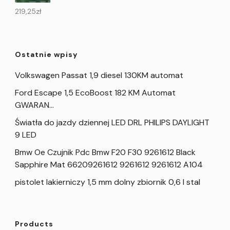
219,25
zł
Ostatnie wpisy
Volkswagen Passat 1,9 diesel 130KM automat
Ford Escape 1,5 EcoBoost 182 KM Automat
GWARAN…
Światła do jazdy dziennej LED DRL PHILIPS DAYLIGHT
9 LED
Bmw Oe Czujnik Pdc Bmw F20 F30 9261612 Black
Sapphire Mat 66209261612 9261612 9261612 A104
pistolet lakierniczy 1,5 mm dolny zbiornik 0,6 l stal
Products