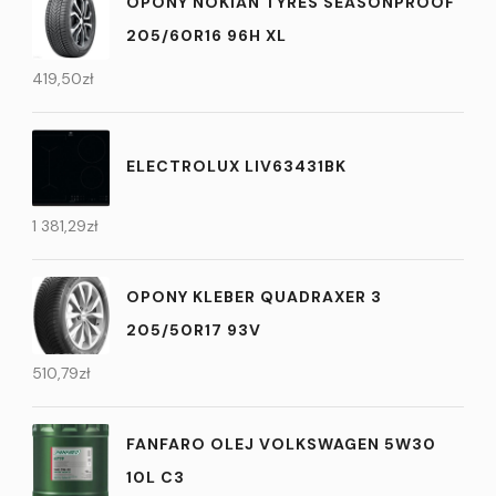
OPONY NOKIAN TYRES SEASONPROOF
205/60R16 96H XL
419,50
zł
ELECTROLUX LIV63431BK
1 381,29
zł
OPONY KLEBER QUADRAXER 3
205/50R17 93V
510,79
zł
FANFARO OLEJ VOLKSWAGEN 5W30
10L C3