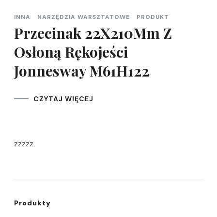
INNA
NARZĘDZIA WARSZTATOWE
PRODUKT
Przecinak 22X210Mm Z
Osłoną Rękojeści
Jonnesway M61H122
CZYTAJ WIĘCEJ
zzzzz
Produkty