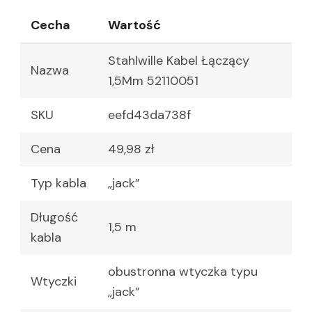
Cecha
Wartość
Stahlwille Kabel Łączący
Nazwa
1,5Mm 52110051
SKU
eefd43da738f
Cena
49,98 zł
Typ kabla
„jack”
Długość
1,5 m
kabla
obustronna wtyczka typu
Wtyczki
„jack”