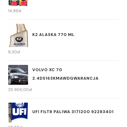
14,99
zł
K2 ALASKA 770 ML
8,50
zł
VOLVO XC 70
2.4D5163KMAWDGWARANCJA
25 900,00
zł
UFI FILTR PALIWA 3171200 92283401