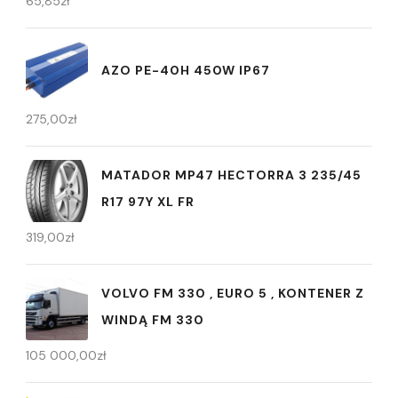
65,85
zł
AZO PE-40H 450W IP67
275,00
zł
MATADOR MP47 HECTORRA 3 235/45
R17 97Y XL FR
319,00
zł
VOLVO FM 330 , EURO 5 , KONTENER Z
WINDĄ FM 330
105 000,00
zł