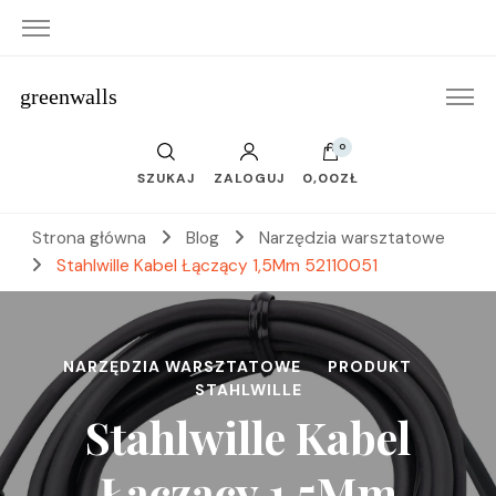
greenwalls
0
SZUKAJ
ZALOGUJ
0,00ZŁ
Strona główna
Blog
Narzędzia warsztatowe
Stahlwille Kabel Łączący 1,5Mm 52110051
NARZĘDZIA WARSZTATOWE
PRODUKT
STAHLWILLE
Stahlwille Kabel
Łączący 1,5Mm