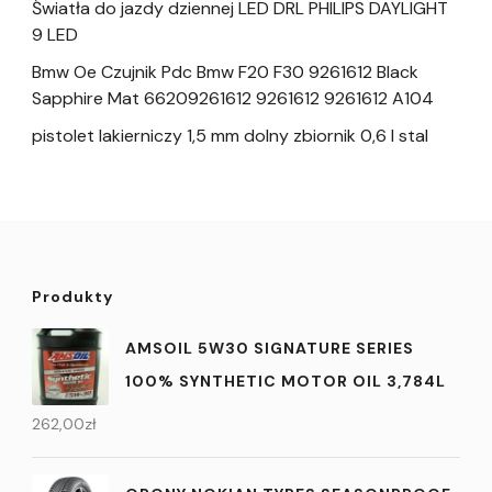
Światła do jazdy dziennej LED DRL PHILIPS DAYLIGHT
9 LED
Bmw Oe Czujnik Pdc Bmw F20 F30 9261612 Black
Sapphire Mat 66209261612 9261612 9261612 A104
pistolet lakierniczy 1,5 mm dolny zbiornik 0,6 l stal
Produkty
AMSOIL 5W30 SIGNATURE SERIES
100% SYNTHETIC MOTOR OIL 3,784L
262,00
zł