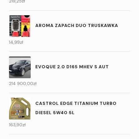
219,25
zł
AROMA ZAPACH DUO TRUSKAWKA
14,99
zł
EVOQUE 2.0 D165 MHEV S AUT
214 900,00
zł
CASTROL EDGE TITANIUM TURBO
DIESEL 5W40 5L
163,90
zł