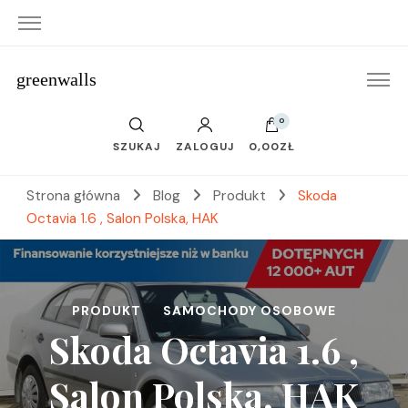
greenwalls
0
SZUKAJ
ZALOGUJ
0,00ZŁ
Strona główna
Blog
Produkt
Skoda
Octavia 1.6 , Salon Polska, HAK
PRODUKT
SAMOCHODY OSOBOWE
Skoda Octavia 1.6 ,
Salon Polska, HAK