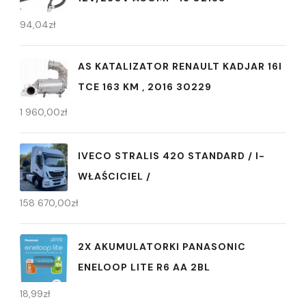
94,04
zł
AS KATALIZATOR RENAULT KADJAR 16I
TCE 163 KM , 2016 30229
1 960,00
zł
IVECO STRALIS 420 STANDARD / I-
WŁAŚCICIEL /
158 670,00
zł
2X AKUMULATORKI PANASONIC
ENELOOP LITE R6 AA 2BL
18,99
zł