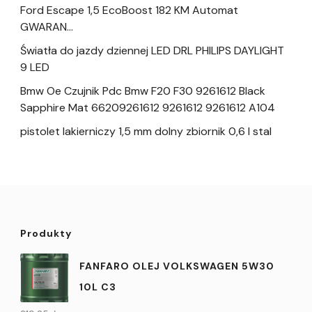
Ford Escape 1,5 EcoBoost 182 KM Automat
GWARAN…
Światła do jazdy dziennej LED DRL PHILIPS DAYLIGHT
9 LED
Bmw Oe Czujnik Pdc Bmw F20 F30 9261612 Black
Sapphire Mat 66209261612 9261612 9261612 A104
pistolet lakierniczy 1,5 mm dolny zbiornik 0,6 l stal
Produkty
FANFARO OLEJ VOLKSWAGEN 5W30
10L C3