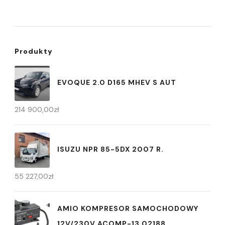
Produkty
EVOQUE 2.0 D165 MHEV S AUT
214 900,00
zł
ISUZU NPR 85-5DX 2007 R.
55 227,00
zł
AMIO KOMPRESOR SAMOCHODOWY
12V/230V ACOMP-13 02188