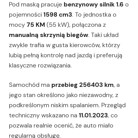
Pod maską pracuje
benzynowy silnik 1.6
o
pojemności
1598 cm3
. To jednostka o
mocy
75 KM
(55 kW), połączona z
manualną skrzynią biegów
. Taki układ
zwykle trafia w gusta kierowców, którzy
lubią pełną kontrolę nad jazdą i preferują
klasyczne rozwiązania.
Samochód ma
przebieg 256403 km
, a
jego stan określono jako niezawodny, z
podkreślonym niskim spalaniem. Przegląd
techniczny wskazano na
11.01.2023
, co
pozwala realnie ocenić, że auto miało
regularną obsługę.