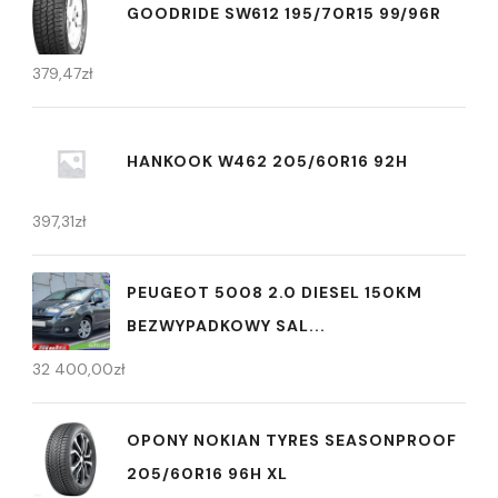
GOODRIDE SW612 195/70R15 99/96R
379,47
zł
HANKOOK W462 205/60R16 92H
397,31
zł
PEUGEOT 5008 2.0 DIESEL 150KM
BEZWYPADKOWY SAL...
32 400,00
zł
OPONY NOKIAN TYRES SEASONPROOF
205/60R16 96H XL