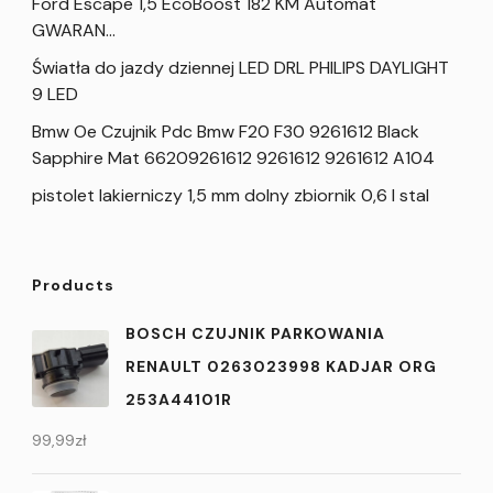
Ford Escape 1,5 EcoBoost 182 KM Automat
GWARAN…
Światła do jazdy dziennej LED DRL PHILIPS DAYLIGHT
9 LED
Bmw Oe Czujnik Pdc Bmw F20 F30 9261612 Black
Sapphire Mat 66209261612 9261612 9261612 A104
pistolet lakierniczy 1,5 mm dolny zbiornik 0,6 l stal
Products
BOSCH CZUJNIK PARKOWANIA
RENAULT 0263023998 KADJAR ORG
253A44101R
99,99
zł