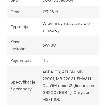
SKU
0007337ec604
Cena
127.26 zł
W pełni syntetyczny olej
Typ oleju
silnikowy
Klasa
5W-30
lepkości
Pojemność
4 L
ACEA C3, API SN, MB
229.51, MB 229.31, BMW LL-
Specyfikacje
04, GM dexos2 (licencja nr
/ aprobaty
GB2C0710014), Chrysler
MS-11106