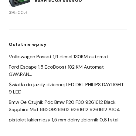
95AH 800A 595800
395,00
zł
Ostatnie wpisy
Volkswagen Passat 1,9 diesel 130KM automat
Ford Escape 1,5 EcoBoost 182 KM Automat
GWARAN…
Światła do jazdy dziennej LED DRL PHILIPS DAYLIGHT
9 LED
Bmw Oe Czujnik Pdc Bmw F20 F30 9261612 Black
Sapphire Mat 66209261612 9261612 9261612 A104
pistolet lakierniczy 1,5 mm dolny zbiornik 0,6 l stal