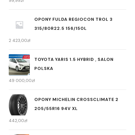
99,99
zł
OPONY FULDA REGIOCON TROL 3
315/80R22.5 156/150L
2 423,00
zł
TOYOTA YARIS 1.5 HYBRID , SALON
POLSKA
49 000,00
zł
OPONY MICHELIN CROSSCLIMATE 2
205/55R16 94V XL
442,00
zł