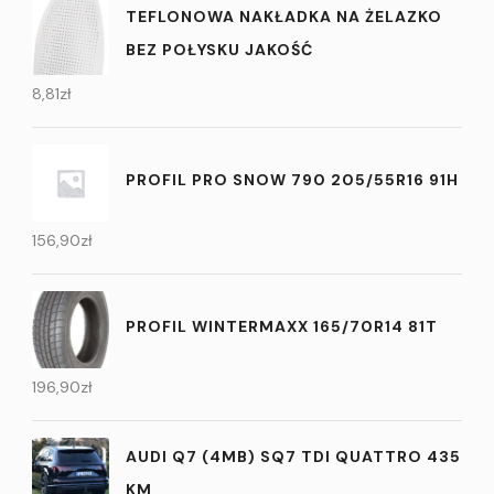
TEFLONOWA NAKŁADKA NA ŻELAZKO
BEZ POŁYSKU JAKOŚĆ
8,81
zł
PROFIL PRO SNOW 790 205/55R16 91H
156,90
zł
PROFIL WINTERMAXX 165/70R14 81T
196,90
zł
AUDI Q7 (4MB) SQ7 TDI QUATTRO 435
KM