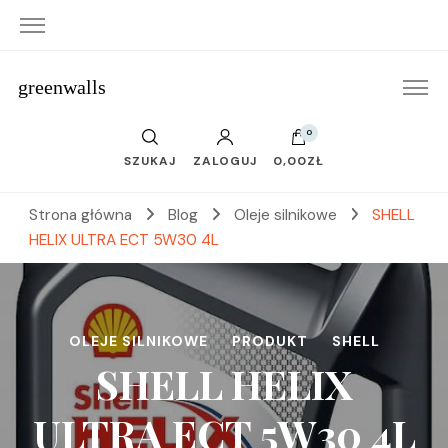
greenwalls
0
SZUKAJ
ZALOGUJ
0,00ZŁ
Strona główna
Blog
Oleje silnikowe
SHELL
HELIX ULTRA ECT 5W30 4L
OLEJE SILNIKOWE
PRODUKT
SHELL
SHELL HELIX
ULTRA ECT 5W30 4L