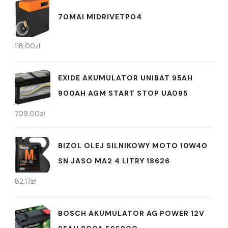
70MAI MIDRIVETP04
118,00
zł
EXIDE AKUMULATOR UNIBAT 95AH
900AH AGM START STOP UA095
709,00
zł
BIZOL OLEJ SILNIKOWY MOTO 10W40
SN JASO MA2 4 LITRY 18626
82,17
zł
BOSCH AKUMULATOR AG POWER 12V