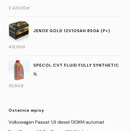
2 423,00
zł
JENOX GOLD 12V105AH 850A (P+)
431,00
zł
SPECOL CVT FLUID FULLY SYNTHETIC
1L
30,84
zł
Ostatnie wpisy
Volkswagen Passat 1,9 diesel 130KM automat