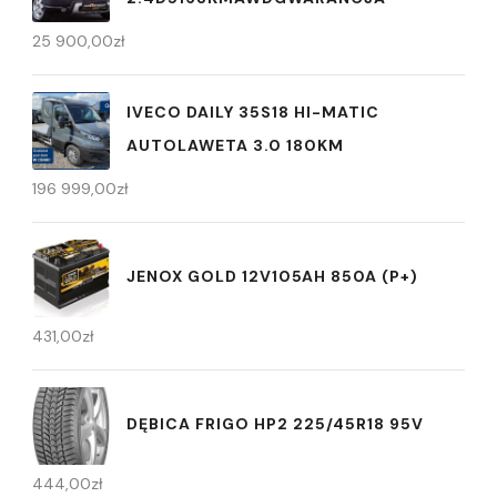
25 900,00
zł
IVECO DAILY 35S18 HI-MATIC
AUTOLAWETA 3.0 180KM
196 999,00
zł
JENOX GOLD 12V105AH 850A (P+)
431,00
zł
DĘBICA FRIGO HP2 225/45R18 95V
444,00
zł