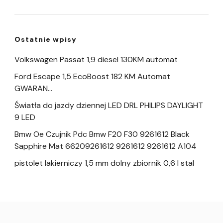
Ostatnie wpisy
Volkswagen Passat 1,9 diesel 130KM automat
Ford Escape 1,5 EcoBoost 182 KM Automat
GWARAN…
Światła do jazdy dziennej LED DRL PHILIPS DAYLIGHT
9 LED
Bmw Oe Czujnik Pdc Bmw F20 F30 9261612 Black
Sapphire Mat 66209261612 9261612 9261612 A104
pistolet lakierniczy 1,5 mm dolny zbiornik 0,6 l stal