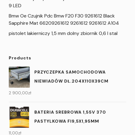
9 LED
Bmw Oe Czujnik Pdc Bmw F20 F30 9261612 Black
Sapphire Mat 66209261612 9261612 9261612 A104
pistolet lakierniczy 1,5 mm dolny zbiornik 0,6 l stal
Products
PRZYCZEPKA SAMOCHODOWA
NIEWIADÓW DŁ.204X110X39CM
2 900,00
zł
BATERIA SREBROWA 1,55V 370
PASTYLKOWA FI9,5X1,95MM
11,00
zł