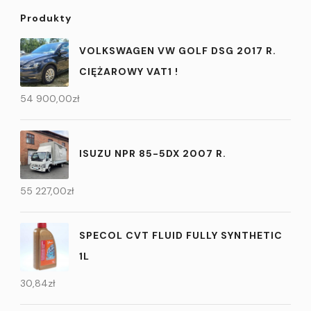
Produkty
VOLKSWAGEN VW GOLF DSG 2017 R.
CIĘŻAROWY VAT1 !
54 900,00
zł
ISUZU NPR 85-5DX 2007 R.
55 227,00
zł
SPECOL CVT FLUID FULLY SYNTHETIC
1L
30,84
zł