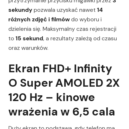
przytrzymanie przycisku migawki przez
3
sekundy
pozwala uzyskać nawet
14
różnych zdjęć i filmów
do wyboru i
dzielenia się. Maksymalny czas rejestracji
to
15 sekund
, a rezultaty zależą od czasu
oraz warunków.
Ekran FHD+ Infinity
O Super AMOLED 2X
120 Hz – kinowe
wrażenia w 6,5 cala
Duży ekran to podstawa, gdy telefon ma