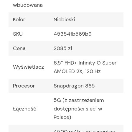
wbudowana
Kolor
Niebieski
SKU
45354fb569b9
Cena
2085 zł
6,5” FHD+ Infinity O Super
Wyświetlacz
AMOLED 2X, 120 Hz
Procesor
Snapdragon 865
5G (z zastrzeżeniem
Łączność
dostępności sieci w
Polsce)
4500 mAh + inteligentne