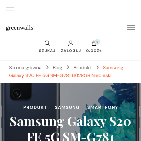
greenwalls
0
SZUKAJ
ZALOGUJ
0,00ZŁ
Strona główna
Blog
Produkt
Samsung
Galaxy S20 FE 5G SM-G781 6/128GB Niebieski
PRODUKT
SAMSUNG
SMARTFONY
Samsung Galaxy S20
FE 5G SM-G781