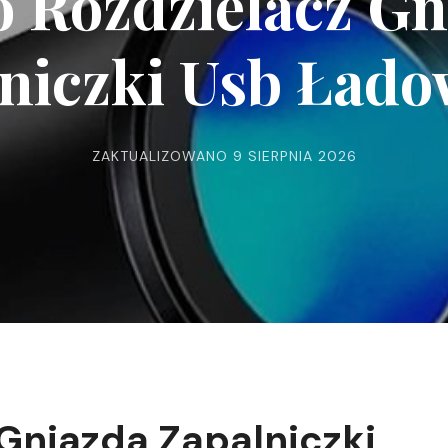
o Rozdzielacz Gn
niczki Usb Ład
ZAKTUALIZOWANO
9 SIERPNIA 2026
Gniazda Zapalniczki