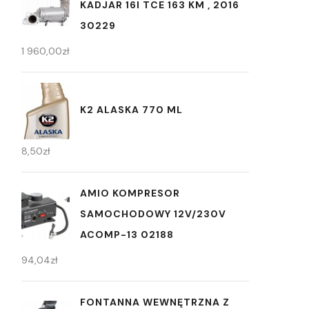
KADJAR 16I TCE 163 KM , 2016
30229
1 960,00
zł
K2 ALASKA 770 ML
8,50
zł
AMIO KOMPRESOR
SAMOCHODOWY 12V/230V
ACOMP-13 02188
94,04
zł
FONTANNA WEWNĘTRZNA Z