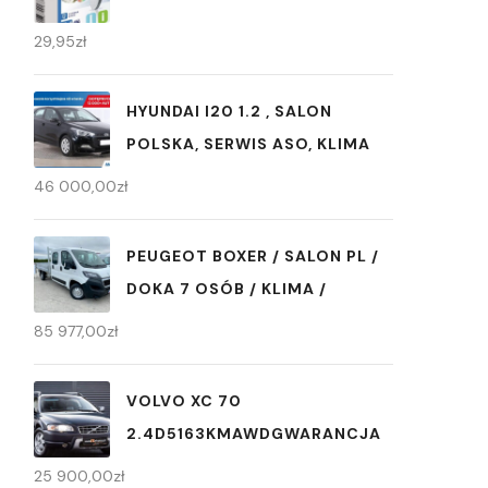
29,95
zł
HYUNDAI I20 1.2 , SALON
POLSKA, SERWIS ASO, KLIMA
46 000,00
zł
PEUGEOT BOXER / SALON PL /
DOKA 7 OSÓB / KLIMA /
85 977,00
zł
VOLVO XC 70
2.4D5163KMAWDGWARANCJA
25 900,00
zł