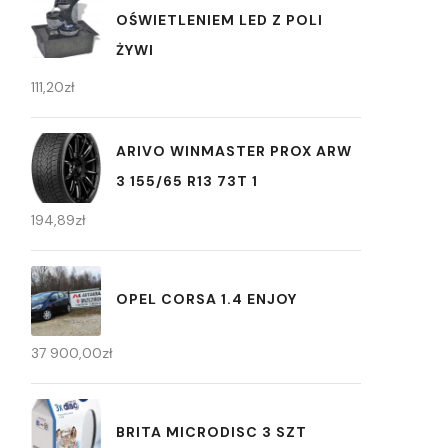
OŚWIETLENIEM LED Z POLI
ŻYWI
111,20
zł
ARIVO WINMASTER PROX ARW
3 155/65 R13 73T 1
194,89
zł
OPEL CORSA 1.4 ENJOY
37 900,00
zł
BRITA MICRODISC 3 SZT