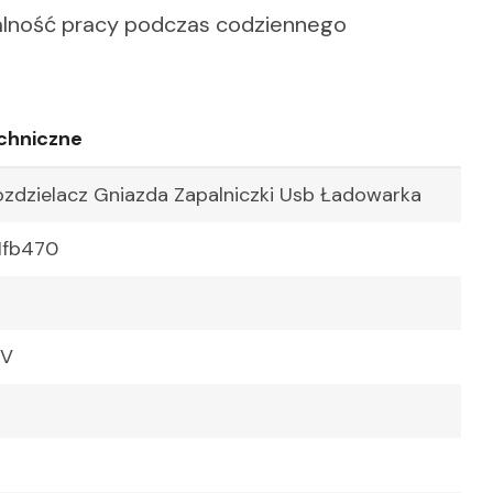
walność pracy podczas codziennego
chniczne
zdzielacz Gniazda Zapalniczki Usb Ładowarka
1fb470
4V