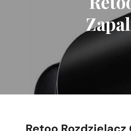
Reto
Zapal
Retoo Rozdzielacz 