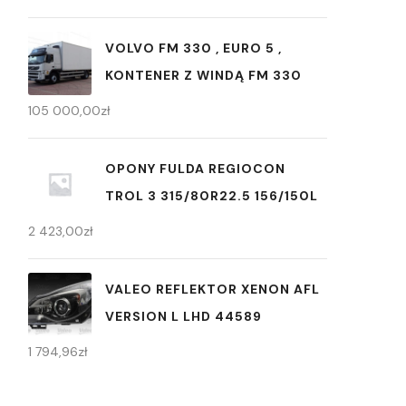
VOLVO FM 330 , EURO 5 ,
KONTENER Z WINDĄ FM 330
105 000,00
zł
OPONY FULDA REGIOCON
TROL 3 315/80R22.5 156/150L
2 423,00
zł
VALEO REFLEKTOR XENON AFL
VERSION L LHD 44589
1 794,96
zł