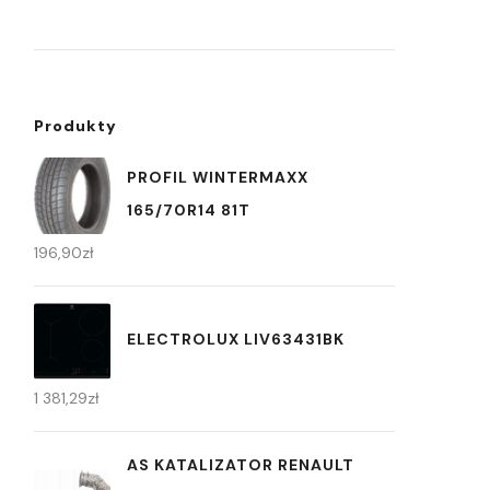
Produkty
PROFIL WINTERMAXX
165/70R14 81T
196,90
zł
ELECTROLUX LIV63431BK
1 381,29
zł
AS KATALIZATOR RENAULT