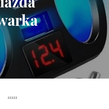
iazda
owarka
zzzzz