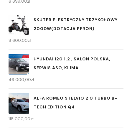
6 699,00
zł
SKUTER ELEKTRYCZNY TRZYKOŁOWY
2000W(DOTACJA PFRON)
8 600,00
zł
HYUNDAI I20 1.2 , SALON POLSKA,
SERWIS ASO, KLIMA
46 000,00
zł
ALFA ROMEO STELVIO 2.0 TURBO B-
TECH EDITION Q4
118 000,00
zł