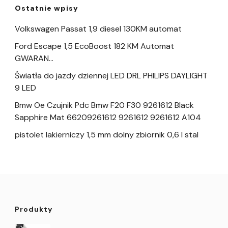
Ostatnie wpisy
Volkswagen Passat 1,9 diesel 130KM automat
Ford Escape 1,5 EcoBoost 182 KM Automat
GWARAN…
Światła do jazdy dziennej LED DRL PHILIPS DAYLIGHT
9 LED
Bmw Oe Czujnik Pdc Bmw F20 F30 9261612 Black
Sapphire Mat 66209261612 9261612 9261612 A104
pistolet lakierniczy 1,5 mm dolny zbiornik 0,6 l stal
Produkty