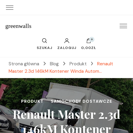
greenwalls
0
SZUKAJ
ZALOGUJ
0,00ZŁ
Strona główna
Blog
Produkt
Renault
Master 2.3d 146kM Kontener Winda Autom…
PRODUKT
SAMOCHODY DOSTAWCZE
Renault Master 2.3d
146kM Kontener