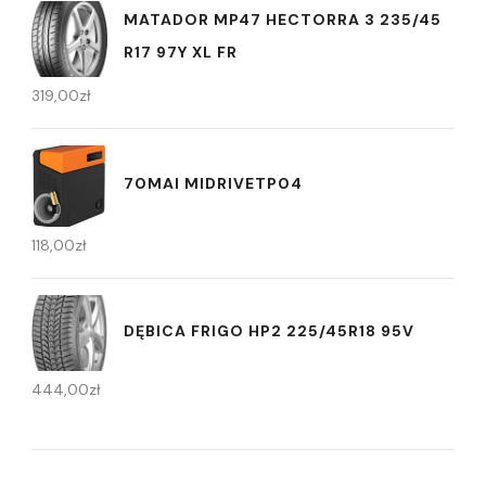
MATADOR MP47 HECTORRA 3 235/45
R17 97Y XL FR
319,00
zł
70MAI MIDRIVETP04
118,00
zł
DĘBICA FRIGO HP2 225/45R18 95V
444,00
zł