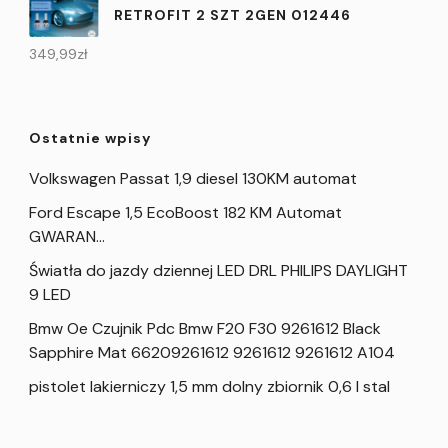
RETROFIT 2 SZT 2GEN 012446
349,99
zł
Ostatnie wpisy
Volkswagen Passat 1,9 diesel 130KM automat
Ford Escape 1,5 EcoBoost 182 KM Automat
GWARAN…
Światła do jazdy dziennej LED DRL PHILIPS DAYLIGHT
9 LED
Bmw Oe Czujnik Pdc Bmw F20 F30 9261612 Black
Sapphire Mat 66209261612 9261612 9261612 A104
pistolet lakierniczy 1,5 mm dolny zbiornik 0,6 l stal