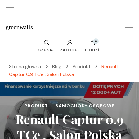
greenwalls
0
SZUKAJ
ZALOGUJ
0,00ZŁ
Strona główna
Blog
Produkt
Renault
Captur 0.9 TCe , Salon Polska
PRODUKT
SAMOCHODY OSOBOWE
Renault Captur 0.9
TCe , Salon Polska