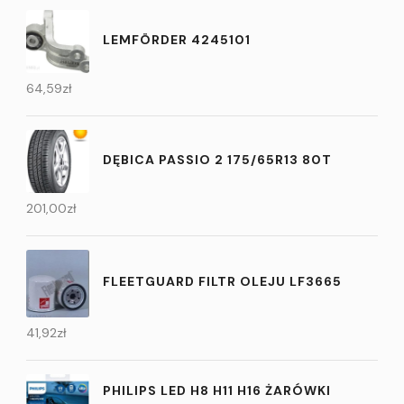
LEMFÖRDER 4245101
64,59
zł
DĘBICA PASSIO 2 175/65R13 80T
201,00
zł
FLEETGUARD FILTR OLEJU LF3665
41,92
zł
PHILIPS LED H8 H11 H16 ŻARÓWKI