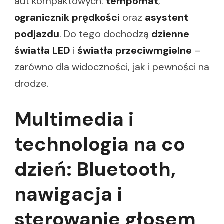
aut kompaktowych:
tempomat
,
ogranicznik prędkości
oraz
asystent
podjazdu
. Do tego dochodzą
dzienne
światła LED
i
światła przeciwmgielne
–
zarówno dla widoczności, jak i pewności na
drodze.
Multimedia i
technologia na co
dzień: Bluetooth,
nawigacja i
sterowanie głosem