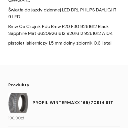
GWARAN…
Światła do jazdy dziennej LED DRL PHILIPS DAYLIGHT
9 LED
Bmw Oe Czujnik Pdc Bmw F20 F30 9261612 Black
Sapphire Mat 66209261612 9261612 9261612 A104
pistolet lakierniczy 1,5 mm dolny zbiornik 0,6 l stal
Produkty
PROFIL WINTERMAXX 165/70R14 81T
196,90
zł