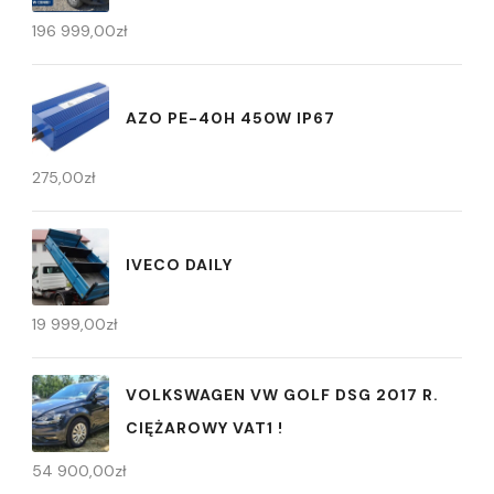
196 999,00
zł
AZO PE-40H 450W IP67
275,00
zł
IVECO DAILY
19 999,00
zł
VOLKSWAGEN VW GOLF DSG 2017 R.
CIĘŻAROWY VAT1 !
54 900,00
zł