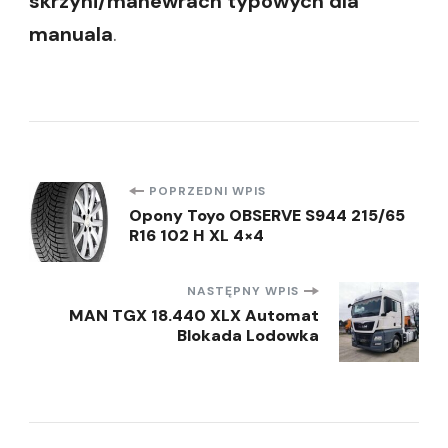
skrzyni/manewrach typowych dla
manuala
.
Nawigacja
POPRZEDNI WPIS
Opony Toyo OBSERVE S944 215/65
R16 102 H XL 4×4
wpisu
NASTĘPNY WPIS
MAN TGX 18.440 XLX Automat
Blokada Lodowka