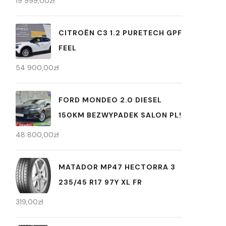
19 999,00
zł
CITROËN C3 1.2 PURETECH GPF
FEEL
54 900,00
zł
FORD MONDEO 2.0 DIESEL
150KM BEZWYPADEK SALON PL!
48 800,00
zł
MATADOR MP47 HECTORRA 3
235/45 R17 97Y XL FR
319,00
zł