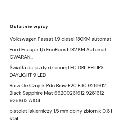
Ostatnie wpisy
Volkswagen Passat 1,9 diesel 130KM automat
Ford Escape 1,5 EcoBoost 182 KM Automat
GWARAN…
Światła do jazdy dziennej LED DRL PHILIPS
DAYLIGHT 9 LED
Bmw Oe Czujnik Pdc Bmw F20 F30 9261612
Black Sapphire Mat 66209261612 9261612
9261612 A104
pistolet lakierniczy 1,5 mm dolny zbiornik 0,6 l
stal