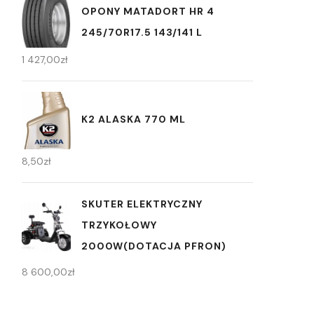
OPONY MATADORT HR 4
245/70R17.5 143/141 L
1 427,00
zł
K2 ALASKA 770 ML
8,50
zł
SKUTER ELEKTRYCZNY
TRZYKOŁOWY
2000W(DOTACJA PFRON)
8 600,00
zł