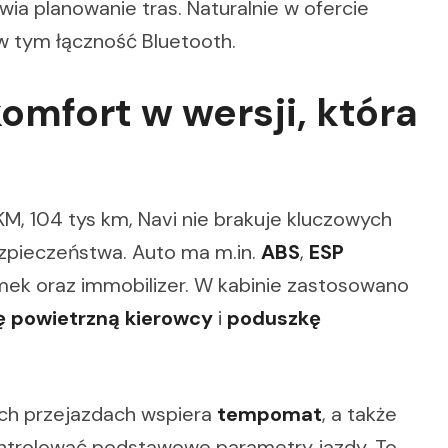
a planowanie tras. Naturalnie w ofercie
 w tym łączność Bluetooth.
omfort w wersji, która
KM, 104 tys km, Navi nie brakuje kluczowych
zpieczeństwa. Auto ma m.in.
ABS
,
ESP
amek oraz immobilizer. W kabinie zastosowano
 powietrzną kierowcy
i
poduszkę
ich przejazdach wspiera
tempomat
, a także
ntrolować podstawowe parametry jazdy. To