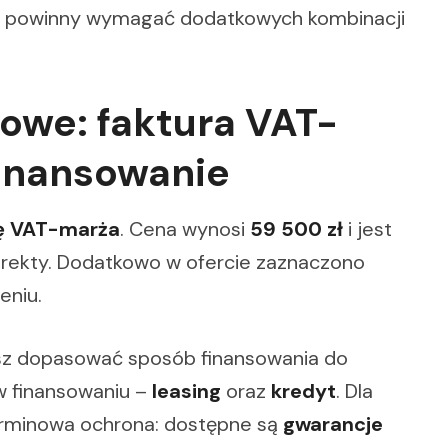
nie powinny wymagać dodatkowych kombinacji
owe: faktura VAT-
finansowanie
ę VAT-marża
. Cena wynosi
59 500 zł
i jest
korekty. Dodatkowo w ofercie zaznaczono
eniu.
cesz dopasować sposób finansowania do
w finansowaniu –
leasing
oraz
kredyt
. Dla
terminowa ochrona: dostępne są
gwarancje