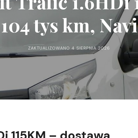
t Trafic 1.6HDi
104 tys km, Navi
ZAKTUALIZOWANO
4 SIERPNIA 2026
HDi 115KM – dostawa,