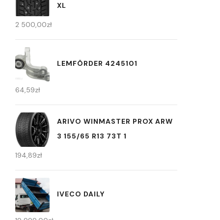
XL
2 500,00
zł
LEMFÖRDER 4245101
64,59
zł
ARIVO WINMASTER PROX ARW
3 155/65 R13 73T 1
194,89
zł
IVECO DAILY