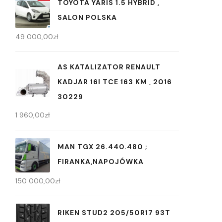
TOYOTA YARIS 1.5 HYBRID ,
SALON POLSKA
49 000,00
zł
AS KATALIZATOR RENAULT
KADJAR 16I TCE 163 KM , 2016
30229
1 960,00
zł
MAN TGX 26.440.480 ;
FIRANKA,NAPOJÓWKA
150 000,00
zł
RIKEN STUD2 205/50R17 93T