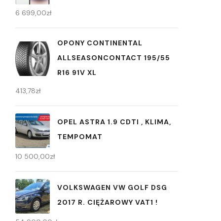
6 699,00
zł
OPONY CONTINENTAL
ALLSEASONCONTACT 195/55
R16 91V XL
413,78
zł
OPEL ASTRA 1.9 CDTI , KLIMA,
TEMPOMAT
10 500,00
zł
VOLKSWAGEN VW GOLF DSG
2017 R. CIĘŻAROWY VAT1 !