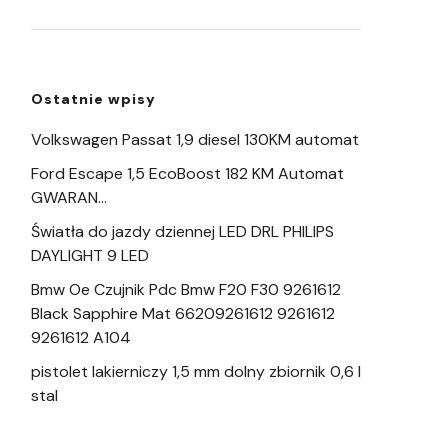
Ostatnie wpisy
Volkswagen Passat 1,9 diesel 130KM automat
Ford Escape 1,5 EcoBoost 182 KM Automat
GWARAN…
Światła do jazdy dziennej LED DRL PHILIPS
DAYLIGHT 9 LED
Bmw Oe Czujnik Pdc Bmw F20 F30 9261612
Black Sapphire Mat 66209261612 9261612
9261612 A104
pistolet lakierniczy 1,5 mm dolny zbiornik 0,6 l
stal