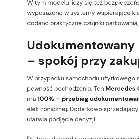
W tym modelu liczy się też bezpieczeńs
wyposażono w systemy wspierające kie
dodano praktyczne czujniki parkowania,
Udokumentowany p
– spokój przy zak
W przypadku samochodu użytkowego sz
pewność pochodzenia. Ten
Mercedes C
ma
100% – przebieg udokumentowa
elektronicznej. Dodatkowo sprzedający
ułatwia podjęcie decyzji.
Do tego dochodzi gwarancja w warianci