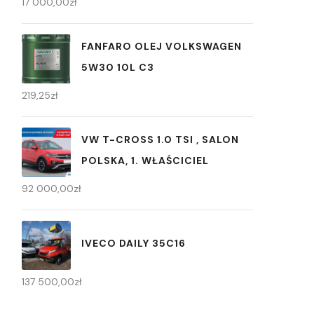
17 000,00
zł
FANFARO OLEJ VOLKSWAGEN
5W30 10L C3
219,25
zł
VW T-CROSS 1.0 TSI , SALON
POLSKA, 1. WŁAŚCICIEL
92 000,00
zł
IVECO DAILY 35C16
137 500,00
zł