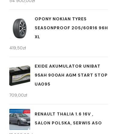
54 900,00
zł
OPONY NOKIAN TYRES
SEASONPROOF 205/60R16 96H
XL
419,50
zł
EXIDE AKUMULATOR UNIBAT
95AH 900AH AGM START STOP
UA095
709,00
zł
RENAULT THALIA 1.6 16V ,
SALON POLSKA, SERWIS ASO