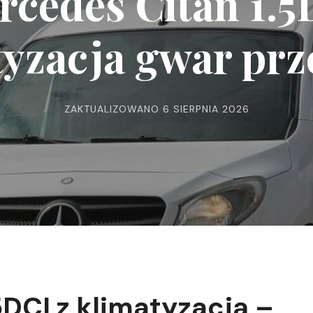
rcedes Citan 1.5
tyzacja gwar prz
ZAKTUALIZOWANO
6 SIERPNIA 2026
DCI z klimatyzacją –