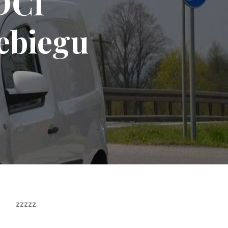
DCI
ebiegu
zzzzz