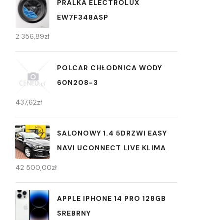
PRALKA ELECTROLUX
EW7F348ASP
2 356,89
zł
POLCAR CHŁODNICA WODY
60N208-3
437,62
zł
SALONOWY 1.4 5DRZWI EASY
NAVI UCONNECT LIVE KLIMA
42 500,00
zł
APPLE IPHONE 14 PRO 128GB
SREBRNY