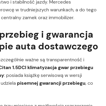
two i stabilność jazdy. Mercedes
rowcę w trudniejszych warunkach, a do tego
 centralny zamek oraz immobilizer.
rzebieg i gwarancja
upie auta dostawczego
czególnie ważne są transparentność i
itan 1.5DCI klimatyzacja gwar przebiegu
ny
: posiada książkę serwisową w wersji
 udziela
pisemnej gwarancji przebiegu
, co
e trzy miesiące z możliwością rozszerzenia