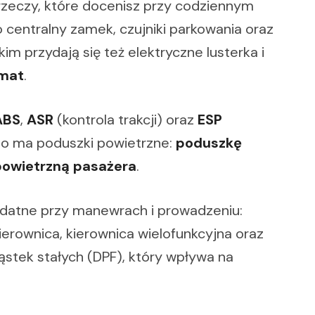
rzeczy, które docenisz przy codziennym
centralny zamek, czujniki parkowania oraz
m przydają się też elektryczne lusterka i
mat
.
ABS
,
ASR
(kontrola trakcji) oraz
ESP
uto ma poduszki powietrzne:
poduszkę
owietrzną pasażera
.
datne przy manewrach i prowadzeniu:
erownica, kierownica wielofunkcyjna oraz
ząstek stałych (DPF), który wpływa na