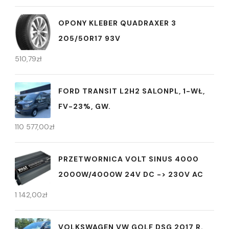
OPONY KLEBER QUADRAXER 3
205/50R17 93V
510,79
zł
FORD TRANSIT L2H2 SALONPL, 1-WŁ,
FV-23%, GW.
110 577,00
zł
PRZETWORNICA VOLT SINUS 4000
2000W/4000W 24V DC -> 230V AC
1 142,00
zł
VOLKSWAGEN VW GOLF DSG 2017 R.