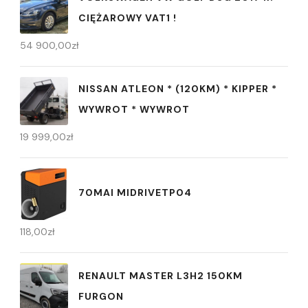
CIĘŻAROWY VAT1 !
54 900,00
zł
NISSAN ATLEON * (120KM) * KIPPER *
WYWROT * WYWROT
19 999,00
zł
70MAI MIDRIVETP04
118,00
zł
RENAULT MASTER L3H2 150KM
FURGON