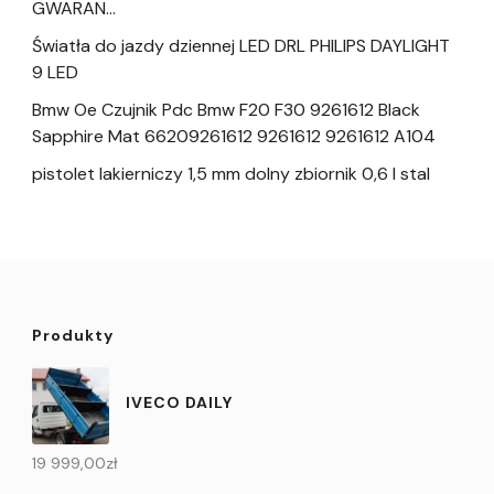
GWARAN…
Światła do jazdy dziennej LED DRL PHILIPS DAYLIGHT
9 LED
Bmw Oe Czujnik Pdc Bmw F20 F30 9261612 Black
Sapphire Mat 66209261612 9261612 9261612 A104
pistolet lakierniczy 1,5 mm dolny zbiornik 0,6 l stal
Produkty
IVECO DAILY
19 999,00
zł