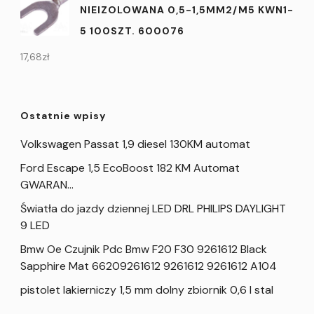
NIEIZOLOWANA 0,5-1,5MM2/M5 KWN1-
5 100SZT. 600076
17,68
zł
Ostatnie wpisy
Volkswagen Passat 1,9 diesel 130KM automat
Ford Escape 1,5 EcoBoost 182 KM Automat
GWARAN…
Światła do jazdy dziennej LED DRL PHILIPS DAYLIGHT
9 LED
Bmw Oe Czujnik Pdc Bmw F20 F30 9261612 Black
Sapphire Mat 66209261612 9261612 9261612 A104
pistolet lakierniczy 1,5 mm dolny zbiornik 0,6 l stal