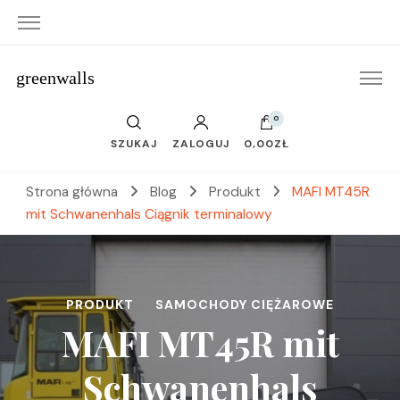
greenwalls
0
SZUKAJ
ZALOGUJ
0,00ZŁ
Strona główna
Blog
Produkt
MAFI MT45R
mit Schwanenhals Ciągnik terminalowy
PRODUKT
SAMOCHODY CIĘŻAROWE
MAFI MT45R mit
Schwanenhals