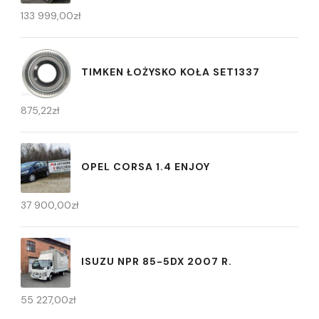
133 999,00
zł
TIMKEN ŁOŻYSKO KOŁA SET1337
875,22
zł
OPEL CORSA 1.4 ENJOY
37 900,00
zł
ISUZU NPR 85-5DX 2007 R.
55 227,00
zł