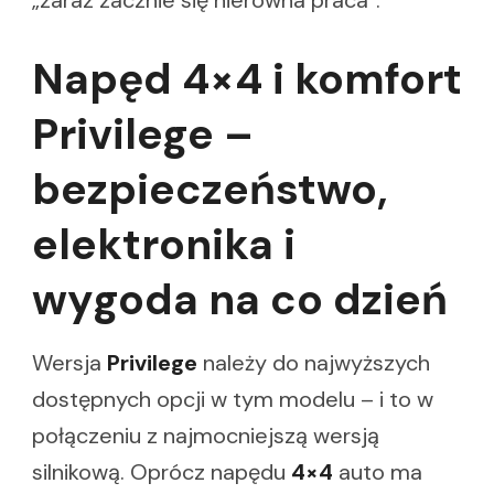
„zaraz zacznie się nierówna praca”.
Napęd 4×4 i komfort
Privilege –
bezpieczeństwo,
elektronika i
wygoda na co dzień
Wersja
Privilege
należy do najwyższych
dostępnych opcji w tym modelu – i to w
połączeniu z najmocniejszą wersją
silnikową. Oprócz napędu
4×4
auto ma