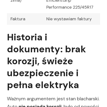
zima)
EfficientGrip
Performance 225/45R17
Faktura
Nie wystawiam faktury
Historia i
dokumenty: brak
korozji, świeże
ubezpieczenie i
pełna elektryka
Ważnym argumentem jest stan blacharski.
Auto
nie posiada korozji
; było od nowości