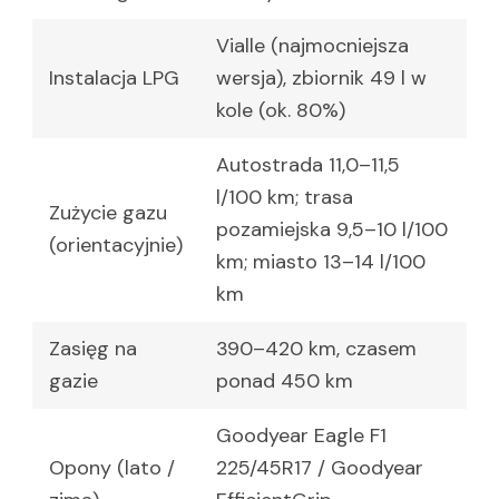
Vialle (najmocniejsza
Instalacja LPG
wersja), zbiornik 49 l w
kole (ok. 80%)
Autostrada 11,0–11,5
l/100 km; trasa
Zużycie gazu
pozamiejska 9,5–10 l/100
(orientacyjnie)
km; miasto 13–14 l/100
km
Zasięg na
390–420 km, czasem
gazie
ponad 450 km
Goodyear Eagle F1
Opony (lato /
225/45R17 / Goodyear