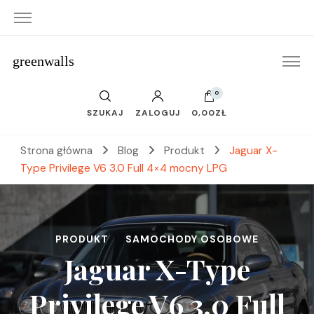
greenwalls
0
SZUKAJ
ZALOGUJ
0,00ZŁ
Strona główna
Blog
Produkt
Jaguar X-
Type Privilege V6 3.0 Full 4×4 mocny LPG
PRODUKT
SAMOCHODY OSOBOWE
Jaguar X-Type
Privilege V6 3.0 Full