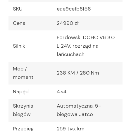
SKU
eae9cefb6f58
Cena
24990 zł
Fordowski DOHC V6 3.0
Silnik
L 24V, rozrząd na
łańcuchach
Moc /
238 KM / 280 Nm
moment
Napęd
4×4
Skrzynia
Automatyczna, 5-
biegów
biegowa Jatco
Przebieg
259 tys. km