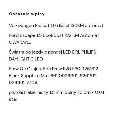
Ostatnie wpisy
Volkswagen Passat 1,9 diesel 130KM automat
Ford Escape 1,5 EcoBoost 182 KM Automat
GWARAN…
Światła do jazdy dziennej LED DRL PHILIPS
DAYLIGHT 9 LED
Bmw Oe Czujnik Pdc Bmw F20 F30 9261612
Black Sapphire Mat 66209261612 9261612
9261612 A104
pistolet lakierniczy 1,5 mm dolny zbiornik 0,6 l
stal