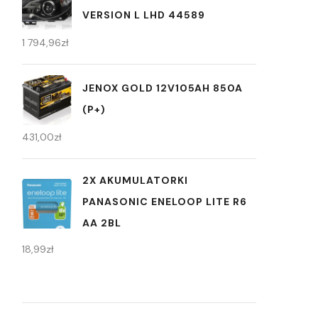
VERSION L LHD 44589
1 794,96
zł
JENOX GOLD 12V105AH 850A
(P+)
431,00
zł
2X AKUMULATORKI
PANASONIC ENELOOP LITE R6
AA 2BL
18,99
zł