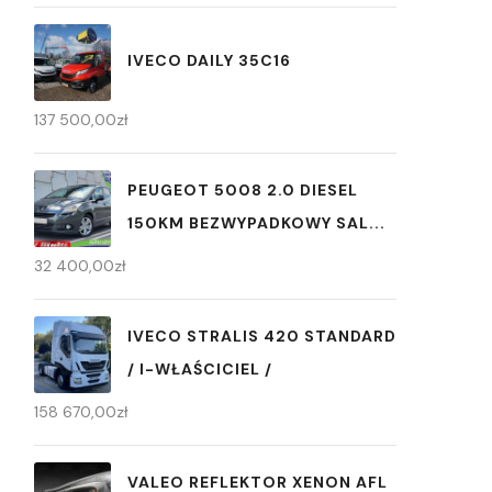
IVECO DAILY 35C16
137 500,00
zł
PEUGEOT 5008 2.0 DIESEL
150KM BEZWYPADKOWY SAL...
32 400,00
zł
IVECO STRALIS 420 STANDARD
/ I-WŁAŚCICIEL /
158 670,00
zł
VALEO REFLEKTOR XENON AFL