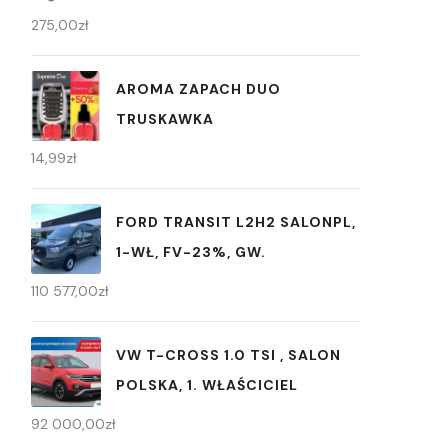
275,00
zł
AROMA ZAPACH DUO
TRUSKAWKA
14,99
zł
FORD TRANSIT L2H2 SALONPL,
1-WŁ, FV-23%, GW.
110 577,00
zł
VW T-CROSS 1.0 TSI , SALON
POLSKA, 1. WŁAŚCICIEL
92 000,00
zł