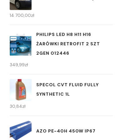
14 700,00
zł
PHILIPS LED H8 H11 H16
ŻARÓWKI RETROFIT 2 SZT
2GEN 012446
349,99
zł
SPECOL CVT FLUID FULLY
SYNTHETIC 1L
30,84
zł
AZO PE-40H 450W IP67