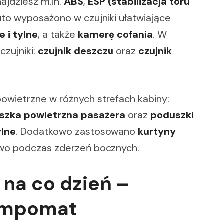
jdziesz m.in.
ABS
,
ESP (stabilizacja toru
to wyposażono w czujniki ułatwiające
 i tylne
, a także
kamerę cofania
. W
czujniki:
czujnik deszczu
oraz
czujnik
owietrzne w różnych strefach kabiny:
szka powietrzna pasażera
oraz
poduszki
ylne
. Dodatkowo zastosowano
kurtyny
two podczas zderzeń bocznych.
na co dzień –
tempomat