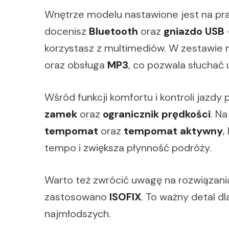
Wnętrze modelu nastawione jest na pr
docenisz
Bluetooth
oraz
gniazdo USB
korzystasz z multimediów. W zestawie 
oraz obsługa
MP3
, co pozwala słuchać
Wśród funkcji komfortu i kontroli jazdy 
zamek
oraz
ogranicznik prędkości
. N
tempomat
oraz
tempomat aktywny
,
tempo i zwiększa płynność podróży.
Warto też zwrócić uwagę na rozwiązani
zastosowano
ISOFIX
. To ważny detal dl
najmłodszych.