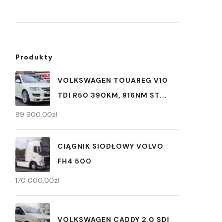
Produkty
VOLKSWAGEN TOUAREG V10
TDI R50 390KM, 916NM ST...
89 900,00
zł
CIĄGNIK SIODŁOWY VOLVO
FH4 500
170 000,00
zł
VOLKSWAGEN CADDY 2,0 SDI