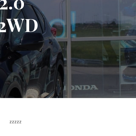
2.0
 2WD
zzzzz