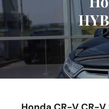
Ho
HYB
Honda CR-V CR-V 