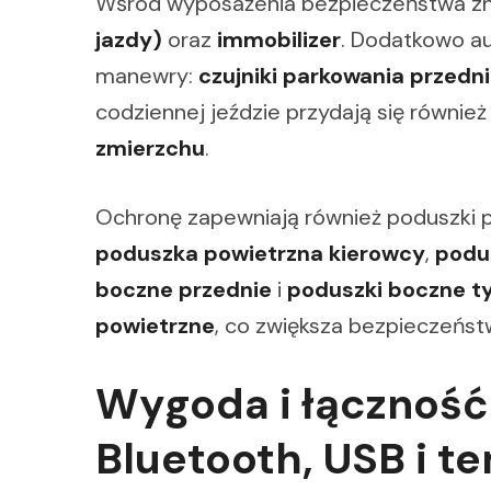
Wśród wyposażenia bezpieczeństwa zna
jazdy)
oraz
immobilizer
. Dodatkowo au
manewry:
czujniki parkowania przednie
codziennej jeździe przydają się również 
zmierzchu
.
Ochronę zapewniają również poduszki p
poduszka powietrzna kierowcy
,
podu
boczne przednie
i
poduszki boczne t
powietrzne
, co zwiększa bezpieczeńs
Wygoda i łączność 
Bluetooth, USB i 