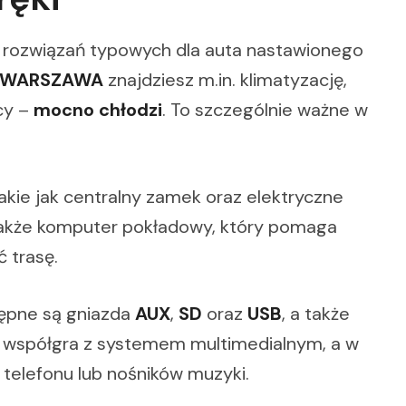
w rozwiązań typowych dla auta nastawionego
KM WARSZAWA
znajdziesz m.in. klimatyzację,
cy –
mocno chłodzi
. To szczególnie ważne w
kie jak centralny zamek oraz elektryczne
 także komputer pokładowy, który pomaga
 trasę.
stępne są gniazda
AUX
,
SD
oraz
USB
, a także
 współgra z systemem multimedialnym, a w
telefonu lub nośników muzyki.