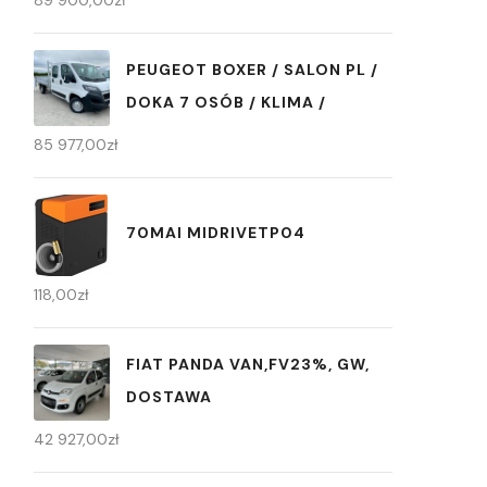
89 900,00
zł
PEUGEOT BOXER / SALON PL /
DOKA 7 OSÓB / KLIMA /
85 977,00
zł
70MAI MIDRIVETP04
118,00
zł
FIAT PANDA VAN,FV23%, GW,
DOSTAWA
42 927,00
zł