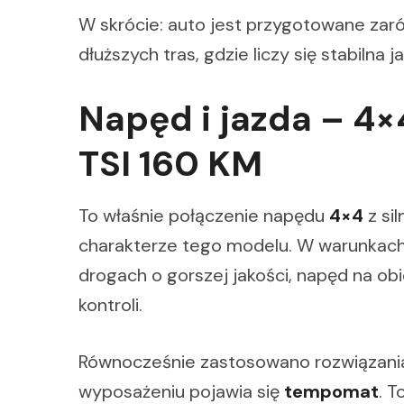
W skrócie: auto jest przygotowane zaró
dłuższych tras, gdzie liczy się stabilna
Napęd i jazda – 4×
TSI 160 KM
To właśnie połączenie napędu
4×4
z si
charakterze tego modelu. W warunkach 
drogach o gorszej jakości, napęd na ob
kontroli.
Równocześnie zastosowano rozwiązania
wyposażeniu pojawia się
tempomat
. T