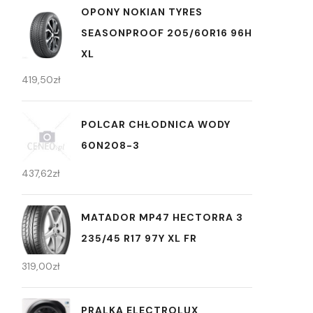
OPONY NOKIAN TYRES
SEASONPROOF 205/60R16 96H
XL
419,50
zł
POLCAR CHŁODNICA WODY
60N208-3
437,62
zł
MATADOR MP47 HECTORRA 3
235/45 R17 97Y XL FR
319,00
zł
PRALKA ELECTROLUX