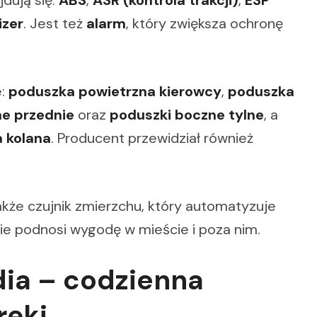
dują się:
ABS
,
ASR (kontrola trakcji)
,
ESP
izer
. Jest też
alarm
, który zwiększa ochronę
e:
poduszka powietrzna kierowcy
,
poduszka
e przednie
oraz
poduszki boczne tylne
, a
 kolana
. Producent przewidział również
że czujnik zmierzchu, który automatyzuje
lnie podnosi wygodę w mieście i poza nim.
dia – codzienna
ręki