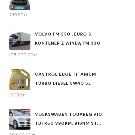
239,90
zł
VOLVO FM 330 , EURO 5 ,
KONTENER Z WINDĄ FM 330
105 000,00
zł
CASTROL EDGE TITANIUM
TURBO DIESEL 5W40 5L
163,90
zł
VOLKSWAGEN TOUAREG V10
TDI R50 390KM, 916NM ST...