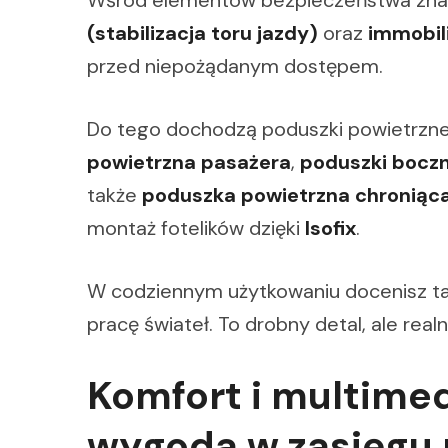
Wśród elementów bezpieczeństwa znaj
(stabilizacja toru jazdy)
oraz
immobil
przed niepożądanym dostępem.
Do tego dochodzą poduszki powietrzn
powietrzna pasażera
,
poduszki boczn
także
poduszka powietrzna chroniąca
montaż fotelików dzięki
Isofix
.
W codziennym użytkowaniu docenisz tak
pracę świateł. To drobny detal, ale rea
Komfort i multime
wygoda w zasięgu 