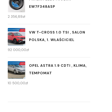
EW7F348ASP
2 356,89
zł
VW T-CROSS 1.0 TSI , SALON
POLSKA, 1. WŁAŚCICIEL
92 000,00
zł
OPEL ASTRA 1.9 CDTI , KLIMA,
TEMPOMAT
10 500,00
zł