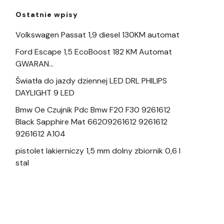
Ostatnie wpisy
Volkswagen Passat 1,9 diesel 130KM automat
Ford Escape 1,5 EcoBoost 182 KM Automat
GWARAN…
Światła do jazdy dziennej LED DRL PHILIPS
DAYLIGHT 9 LED
Bmw Oe Czujnik Pdc Bmw F20 F30 9261612
Black Sapphire Mat 66209261612 9261612
9261612 A104
pistolet lakierniczy 1,5 mm dolny zbiornik 0,6 l
stal