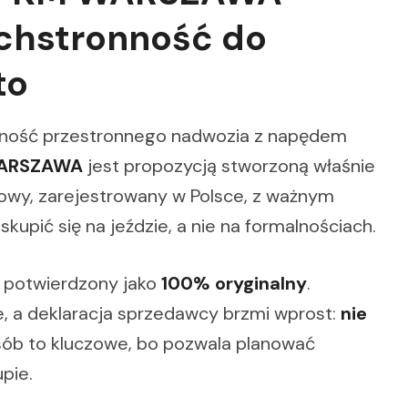
hstronność do
to
yczność przestronnego nadwozia z napędem
 WARSZAWA
jest propozycją stworzoną właśnie
owy, zarejestrowany w Polsce, z ważnym
upić się na jeździe, a nie na formalnościach.
potwierdzony jako
100% oryginalny
.
, a deklaracja sprzedawcy brzmi wprost:
nie
osób to kluczowe, bo pozwala planować
pie.