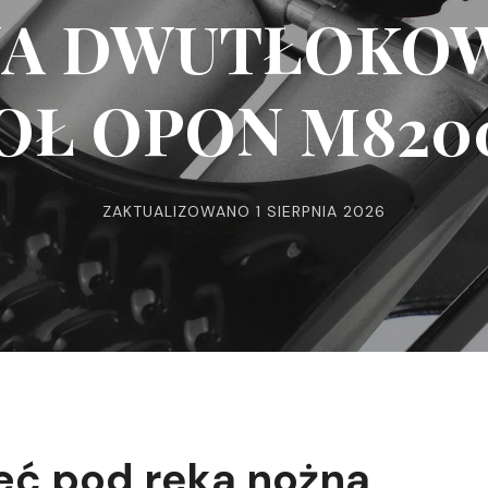
A DWUTŁOKO
OŁ OPON M820
ZAKTUALIZOWANO
1 SIERPNIA 2026
eć pod ręką nożną