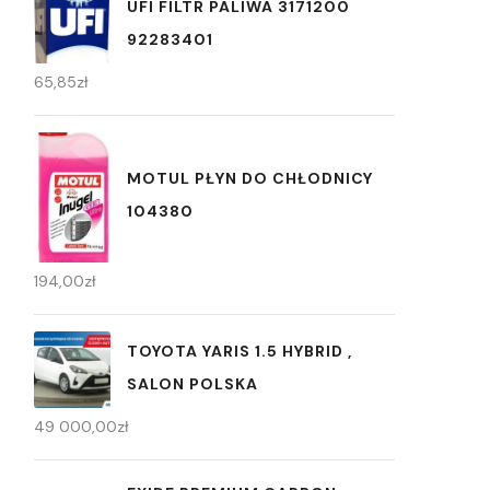
UFI FILTR PALIWA 3171200
92283401
65,85
zł
MOTUL PŁYN DO CHŁODNICY
104380
194,00
zł
TOYOTA YARIS 1.5 HYBRID ,
SALON POLSKA
49 000,00
zł