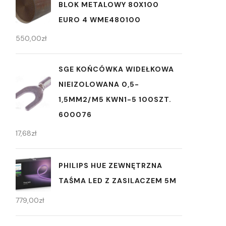
BLOK METALOWY 80X100
EURO 4 WME480100
550,00
zł
SGE KOŃCÓWKA WIDEŁKOWA
NIEIZOLOWANA 0,5-
1,5MM2/M5 KWN1-5 100SZT.
600076
17,68
zł
PHILIPS HUE ZEWNĘTRZNA
TAŚMA LED Z ZASILACZEM 5M
779,00
zł