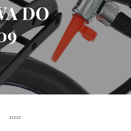
WA DO
09
zzzzz