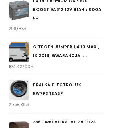
EXIDE PREMIUM CARBON
BOOST EA612 12V 61AH / 600A
P+
299,00
zł
CITROEN JUMPER L4H3 MAXI,
IX 2018, GWARANCJA, ...
104 427,00
zł
PRALKA ELECTROLUX
EW7F348ASP
2 356,89
zł
AWG WKŁAD KATALIZATORA