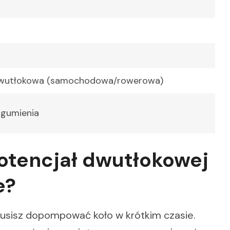
wutłokowa (samochodowa/rowerowa)
ogumienia
otencjał dwutłokowej
e?
musisz dopompować koło w krótkim czasie.