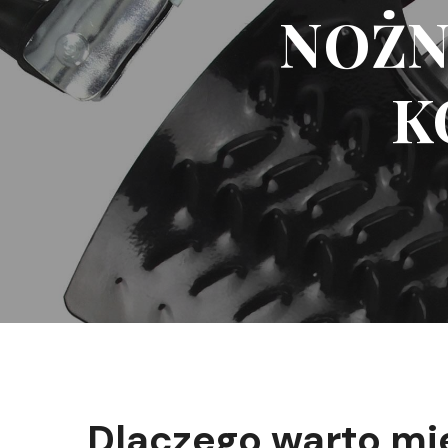
NOŻN
K
Dlaczego warto mi