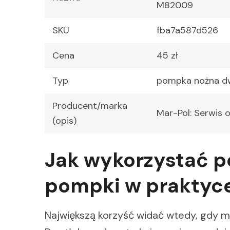
M82009
SKU
fba7a587d526
Cena
45 zł
Typ
pompka nożna d
Producent/marka
Mar-Pol: Serwis 
(opis)
Jak wykorzystać p
pompki w praktyc
Największą korzyść widać wtedy, gdy 