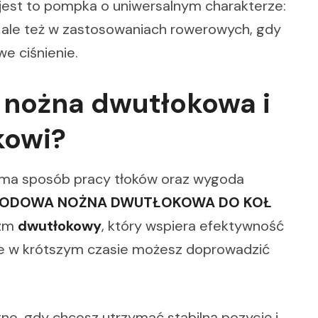
 jest to pompka o uniwersalnym charakterze:
 ale też w zastosowaniach rowerowych, gdy
e ciśnienie.
 nożna dwutłokowa i
kowi?
ma sposób pracy tłoków oraz wygoda
ODOWA NOŻNA DWUTŁOKOWA DO KOŁ
izm
dwutłokowy
, który wspiera efektywność
e w krótszym czasie możesz doprowadzić
ne, gdy chcesz utrzymać stabilną pozycję i