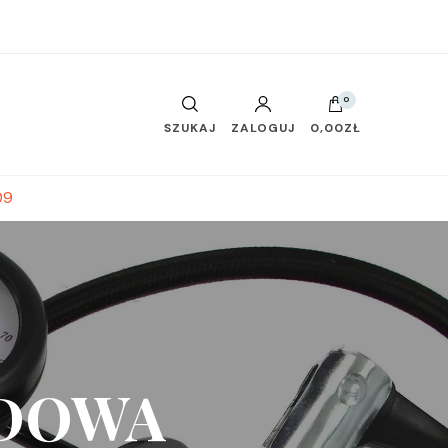
0
SZUKAJ
ZALOGUJ
0,00ZŁ
09
DOWA