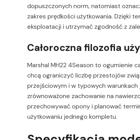
dopuszczonych norm, natomiast oznac
zakres prędkości użytkowania. Dzięki t
eksploatacji i utrzymać zgodność z zal
Całoroczna filozofia uż
Marshal MH22 4Season to ogumienie cało
chcą ograniczyć liczbę przestojów zw
przejściowym i w typowych warunkach j
zrównoważone zachowanie na nawierzch
przechowywać opony i planować termin
użytkowaniu jednego kompletu.
Specyfikacja mod