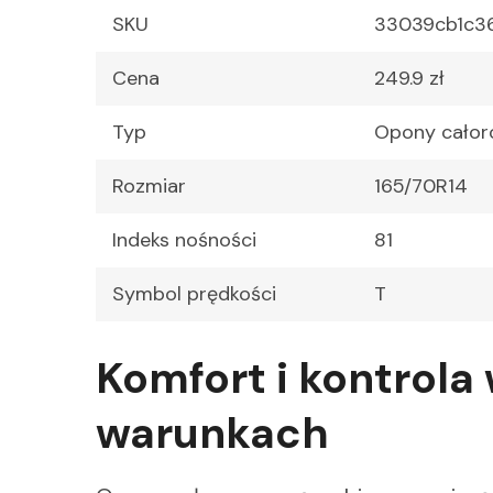
SKU
33039cb1c3
Cena
249.9 zł
Typ
Opony całor
Rozmiar
165/70R14
Indeks nośności
81
Symbol prędkości
T
Komfort i kontrola
warunkach