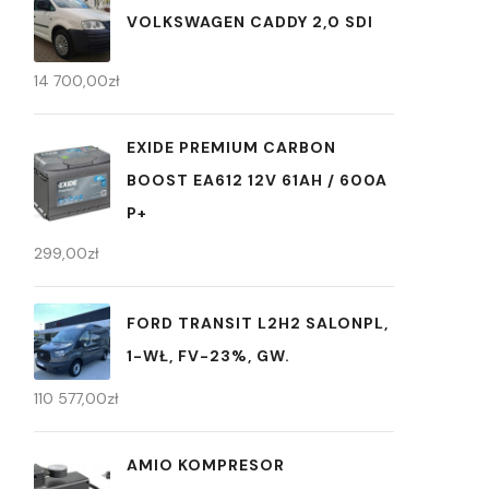
VOLKSWAGEN CADDY 2,0 SDI
14 700,00
zł
EXIDE PREMIUM CARBON
BOOST EA612 12V 61AH / 600A
P+
299,00
zł
FORD TRANSIT L2H2 SALONPL,
1-WŁ, FV-23%, GW.
110 577,00
zł
AMIO KOMPRESOR