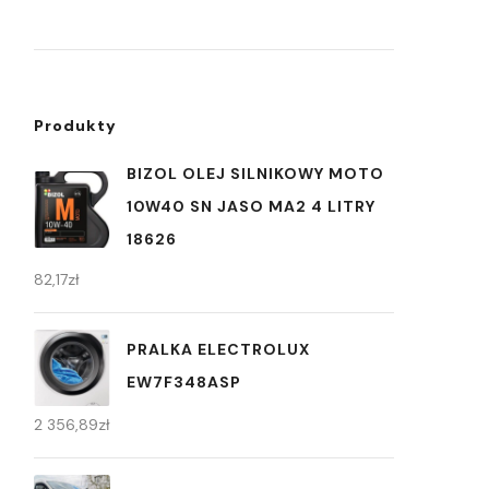
Produkty
BIZOL OLEJ SILNIKOWY MOTO
10W40 SN JASO MA2 4 LITRY
18626
82,17
zł
PRALKA ELECTROLUX
EW7F348ASP
2 356,89
zł