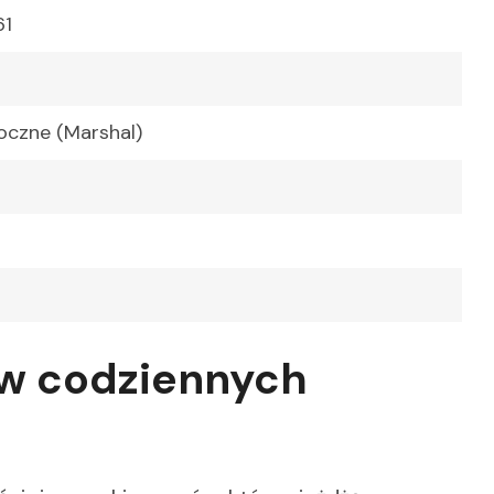
61
oczne (Marshal)
 w codziennych