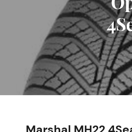
Op
4S
Marshal MH22 4Se