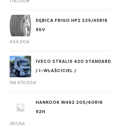
1 142,00
zł
DĘBICA FRIGO HP2 225/45R18
95V
444,00
zł
IVECO STRALIS 420 STANDARD
/ I-WŁAŚCICIEL /
158 670,00
zł
HANKOOK W462 205/60R16
92H
397,31
zł