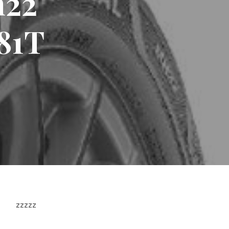
h22
81T
zzzzz