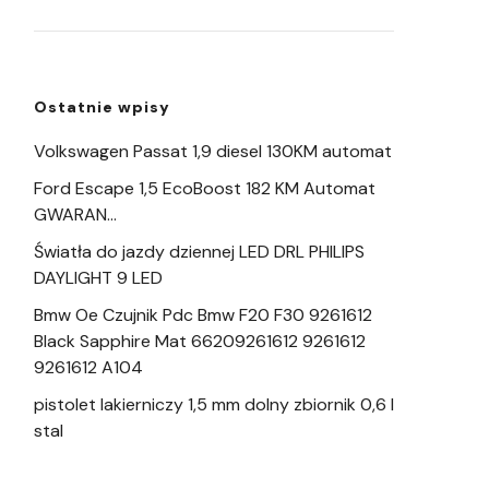
Ostatnie wpisy
Volkswagen Passat 1,9 diesel 130KM automat
Ford Escape 1,5 EcoBoost 182 KM Automat
GWARAN…
Światła do jazdy dziennej LED DRL PHILIPS
DAYLIGHT 9 LED
Bmw Oe Czujnik Pdc Bmw F20 F30 9261612
Black Sapphire Mat 66209261612 9261612
9261612 A104
pistolet lakierniczy 1,5 mm dolny zbiornik 0,6 l
stal