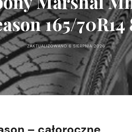
ony Marshal M
eason 165/70R14 
ZAKTUALIZOWANO
6 SIERPNIA 2026
ason – całoroczne