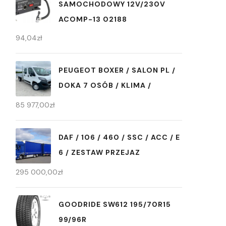
SAMOCHODOWY 12V/230V
ACOMP-13 02188
94,04
zł
PEUGEOT BOXER / SALON PL /
DOKA 7 OSÓB / KLIMA /
85 977,00
zł
DAF / 106 / 460 / SSC / ACC / E
6 / ZESTAW PRZEJAZ
295 000,00
zł
GOODRIDE SW612 195/70R15
99/96R