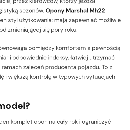
ciej przez kierowców, którzy jeżdżą
ogistyką sezonów.
Opony Marshal Mh22
ten styl użytkowania: mają zapewniać możliwie
d zmieniającej się pory roku.
eż równowaga pomiędzy komfortem a pewnością
ar i odpowiednie indeksy, łatwiej utrzymać
 ramach zaleceń producenta pojazdu. To z
zdę i większą kontrolę w typowych sytuacjach
 model?
den komplet opon na cały rok i ograniczyć