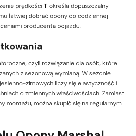
zenie prędkości
T
określa dopuszczalny
emu łatwiej dobrać opony do codziennej
eceniami producenta pojazdu.
ytkowania
roczne, czyli rozwiązanie dla osób, które
iązanych z sezonową wymianą. W sezonie
esienno-zimowych liczy się elastyczność i
niach o zmiennych właściwościach. Zamiast
y montażu, można skupić się na regularnym
elu Opony Marshal