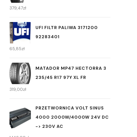
379,47
zł
UFI FILTR PALIWA 3171200
92283401
65,85
zł
MATADOR MP47 HECTORRA 3
235/45 R17 97Y XL FR
319,00
zł
PRZETWORNICA VOLT SINUS
4000 2000W/4000W 24V DC
-> 230V AC