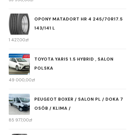
OPONY MATADORT HR 4 245/70R17.5
143/141 L
1 427,00
zł
TOYOTA YARIS 1.5 HYBRID , SALON
POLSKA
49 000,00
zł
PEUGEOT BOXER / SALON PL / DOKA 7
OSÓB / KLIMA /
85 977,00
zł