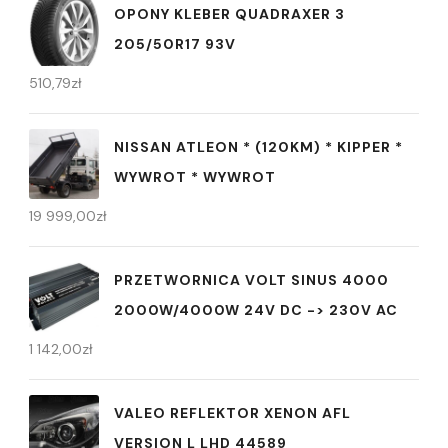
OPONY KLEBER QUADRAXER 3
205/50R17 93V
510,79
zł
NISSAN ATLEON * (120KM) * KIPPER *
WYWROT * WYWROT
19 999,00
zł
PRZETWORNICA VOLT SINUS 4000
2000W/4000W 24V DC -> 230V AC
1 142,00
zł
VALEO REFLEKTOR XENON AFL
VERSION L LHD 44589