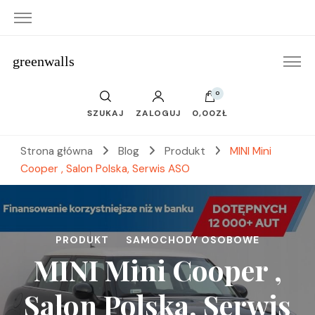
greenwalls
0
SZUKAJ
ZALOGUJ
0,00ZŁ
Strona główna
Blog
Produkt
MINI Mini
Cooper , Salon Polska, Serwis ASO
PRODUKT
SAMOCHODY OSOBOWE
MINI Mini Cooper ,
Salon Polska, Serwis