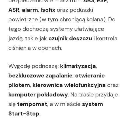
bezpieczeństwie masz m.in.
ABS
,
ESP
,
ASR
,
alarm
,
Isofix
oraz poduszki
powietrzne (w tym chroniącą kolana). Do
tego dochodzą systemy ułatwiające
jazdę, takie jak
czujnik deszczu
i kontrola
ciśnienia w oponach.
Wygodę podnoszą:
klimatyzacja
,
bezkluczowe zapalanie
,
otwieranie
pilotem
,
kierownica wielofunkcyjna
oraz
komputer pokładowy
. Na trasie przydaje
się
tempomat
, a w mieście
system
Start-Stop
.