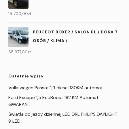
14 700,00
zł
PEUGEOT BOXER / SALON PL / DOKA 7
OSÓB / KLIMA /
85 977,00
zł
Ostatnie wpisy
Volkswagen Passat 1,9 diesel 130KM automat
Ford Escape 1,5 EcoBoost 182 KM Automat
GWARAN…
Światła do jazdy dziennej LED DRL PHILIPS DAYLIGHT
9 LED