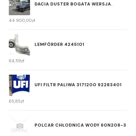
DACIA DUSTER BOGATA WERSJA.
44 900,00
zł
LEMFÖRDER 4245101
64,59
zł
UFI FILTR PALIWA 3171200 92283401
65,85
zł
POLCAR CHŁODNICA WODY 60N208-3