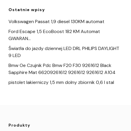
Ostatnie wpisy
Volkswagen Passat 1,9 diesel 130KM automat
Ford Escape 1,5 EcoBoost 182 KM Automat
GWARAN…
Światła do jazdy dziennej LED DRL PHILIPS DAYLIGHT
9 LED
Bmw Oe Czujnik Pdc Bmw F20 F30 9261612 Black
Sapphire Mat 66209261612 9261612 9261612 A104
pistolet lakierniczy 1,5 mm dolny zbiornik 0,6 l stal
Produkty