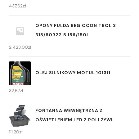
437,62
zł
OPONY FULDA REGIOCON TROL 3
315/80R22.5 156/150L
2 423,00
zł
OLEJ SILNIKOWY MOTUL 101311
32,67
zł
FONTANNA WEWNĘTRZNA Z
OŚWIETLENIEM LED Z POLI ŻYWI
111,20
zł