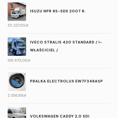
ISUZU NPR 85-5DX 2007 R.
55 227,00
zł
IVECO STRALIS 420 STANDARD / I-
WŁAŚCICIEL /
158 670,00
zł
PRALKA ELECTROLUX EW7F348ASP
2 356,89
zł
VOLKSWAGEN CADDY 2,0 SDI