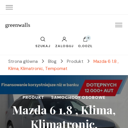
greenwalls
0
SZUKAJ
ZALOGUJ
0,00ZŁ
Strona główna
Blog
Produkt
Mazda 6 1.8 ,
Klima, Klimatronic, Tempomat
PRODUKT
SAMOCHODY OSOBOWE
Mazda 6 1.8 , Klima,
Klimatronic,