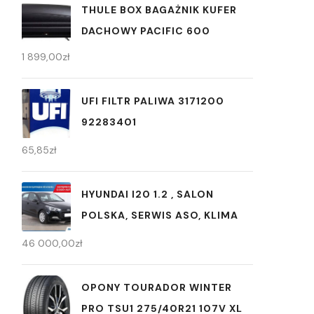
THULE BOX BAGAŻNIK KUFER
DACHOWY PACIFIC 600
1 899,00
zł
UFI FILTR PALIWA 3171200
92283401
65,85
zł
HYUNDAI I20 1.2 , SALON
POLSKA, SERWIS ASO, KLIMA
46 000,00
zł
OPONY TOURADOR WINTER
PRO TSU1 275/40R21 107V XL