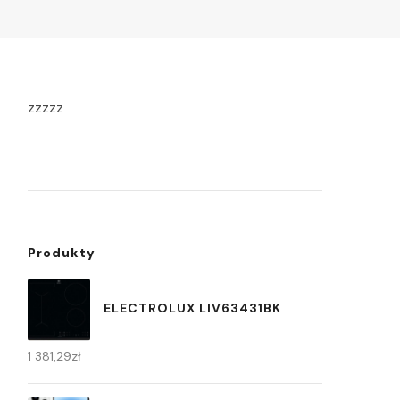
zzzzz
Produkty
ELECTROLUX LIV63431BK
1 381,29
zł