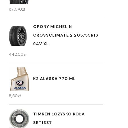
870,70
zł
OPONY MICHELIN
CROSSCLIMATE 2 205/55R16
94V XL
442,00
zł
K2 ALASKA 770 ML
8,50
zł
TIMKEN ŁOŻYSKO KOŁA
SET1337