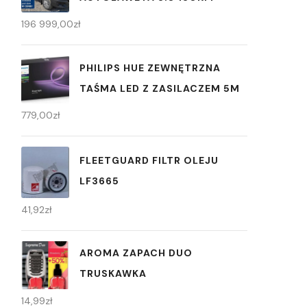
196 999,00
zł
PHILIPS HUE ZEWNĘTRZNA
TAŚMA LED Z ZASILACZEM 5M
779,00
zł
FLEETGUARD FILTR OLEJU
LF3665
41,92
zł
AROMA ZAPACH DUO
TRUSKAWKA
14,99
zł