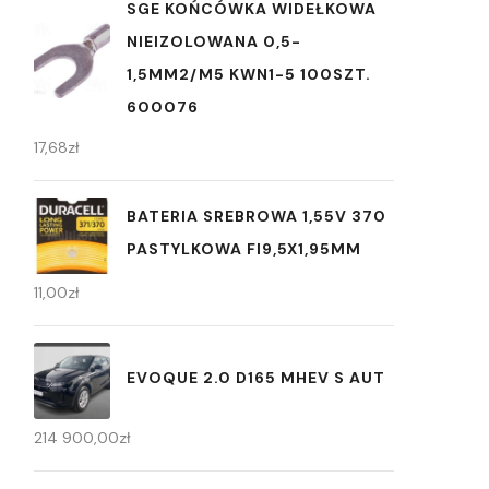
SGE KOŃCÓWKA WIDEŁKOWA
NIEIZOLOWANA 0,5-
1,5MM2/M5 KWN1-5 100SZT.
600076
17,68
zł
BATERIA SREBROWA 1,55V 370
PASTYLKOWA FI9,5X1,95MM
11,00
zł
EVOQUE 2.0 D165 MHEV S AUT
214 900,00
zł