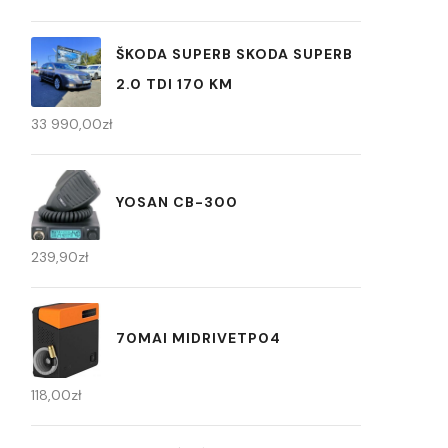
ŠKODA SUPERB SKODA SUPERB
2.0 TDI 170 KM
33 990,00
zł
YOSAN CB-300
239,90
zł
70MAI MIDRIVETP04
118,00
zł