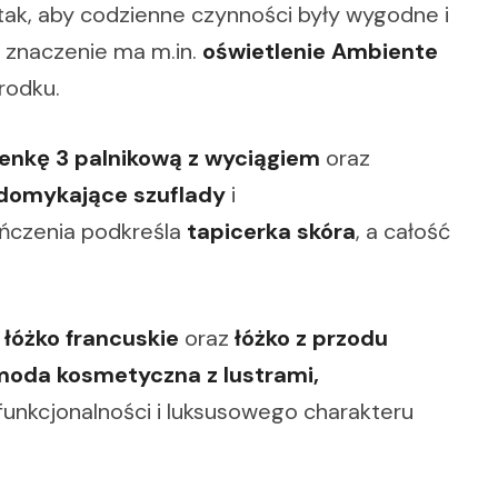
ak, aby codzienne czynności były wygodne i
 znaczenie ma m.in.
oświetlenie Ambiente
rodku.
enkę 3 palnikową z wyciągiem
oraz
omykające szuflady
i
kończenia podkreśla
tapicerka skóra
, a całość
.
łóżko francuskie
oraz
łóżko z przodu
oda kosmetyczna z lustrami,
 funkcjonalności i luksusowego charakteru