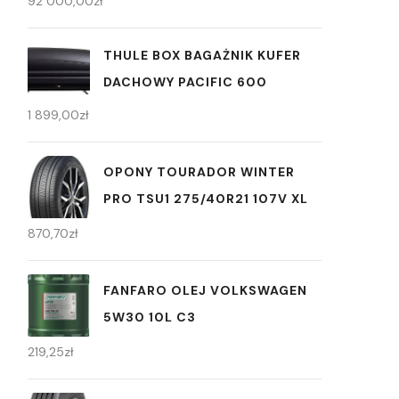
92 000,00
zł
THULE BOX BAGAŻNIK KUFER
DACHOWY PACIFIC 600
1 899,00
zł
OPONY TOURADOR WINTER
PRO TSU1 275/40R21 107V XL
870,70
zł
FANFARO OLEJ VOLKSWAGEN
5W30 10L C3
219,25
zł