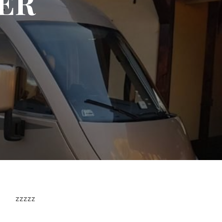
ER
zzzzz