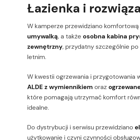
Łazienka i rozwią
W kamperze przewidziano komfortową p
umywalką
, a także
osobna kabina pry
zewnętrzny
, przydatny szczególnie po
letnim.
W kwestii ogrzewania i przygotowani
ALDE z wymiennikiem
oraz
ogrzewane
które pomagają utrzymać komfort równi
idealne.
Do dystrybucji i serwisu przewidziano
e
użytkowanie i czyni czynności obsługo