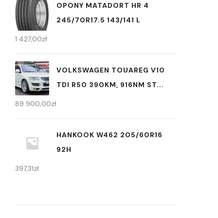
OPONY MATADORT HR 4
245/70R17.5 143/141 L
1 427,00
zł
VOLKSWAGEN TOUAREG V10
TDI R50 390KM, 916NM ST...
89 900,00
zł
HANKOOK W462 205/60R16
92H
397,31
zł