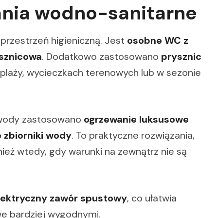
zania wodno-sanitarne
rzestrzeń higieniczną. Jest
osobne WC z
sznicowa
. Dodatkowo zastosowano
prysznic
 plaży, wycieczkach terenowych lub w sezonie
a wody zastosowano
ogrzewanie luksusowe
 zbiorniki wody
. To praktyczne rozwiązania,
eż wtedy, gdy warunki na zewnątrz nie są
lektryczny zawór spustowy
, co ułatwia
we bardziej wygodnymi.