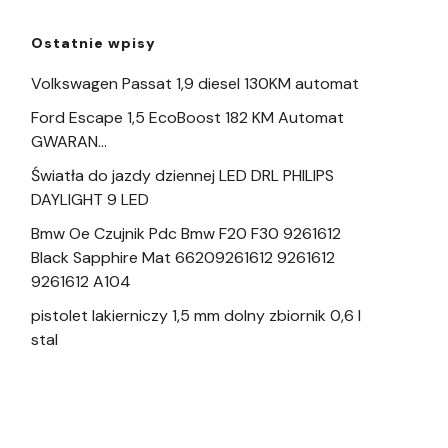
Ostatnie wpisy
Volkswagen Passat 1,9 diesel 130KM automat
Ford Escape 1,5 EcoBoost 182 KM Automat
GWARAN…
Światła do jazdy dziennej LED DRL PHILIPS
DAYLIGHT 9 LED
Bmw Oe Czujnik Pdc Bmw F20 F30 9261612
Black Sapphire Mat 66209261612 9261612
9261612 A104
pistolet lakierniczy 1,5 mm dolny zbiornik 0,6 l
stal