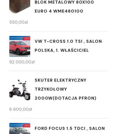
BLOK METALOWY 80X100
EURO 4 WME480100
550,00
zł
VW T-CROSS 1.0 TSI , SALON
POLSKA, 1. WŁAŚCICIEL
92 000,00
zł
SKUTER ELEKTRYCZNY
TRZYKOŁOWY
2000W(DOTACJA PFRON)
8 600,00
zł
FORD FOCUS 1.5 TDCI , SALON