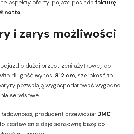
ne aspekty oferty: pojazd posiada
fakturę
ł netto
.
y i zarys możliwości
pojazd o dużej przestrzeni użytkowej, co
wita długość wynosi
812 cm
, szerokość to
abaryty pozwalają wygospodarować wygodne
ania serwisowe.
j ładowności, producent przewidział
DMC
 To zestawienie daje sensowną bazę do
akupów i bagażu.