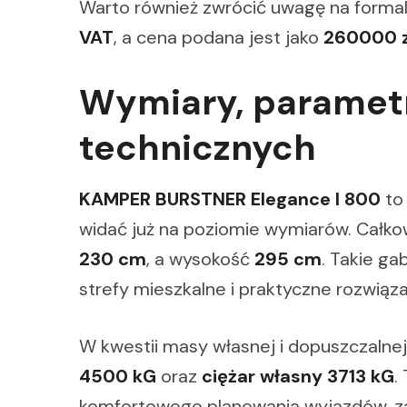
Warto również zwrócić uwagę na formal
VAT
, a cena podana jest jako
260000 z
Wymiary, parametr
technicznych
KAMPER BURSTNER Elegance I 800
to 
widać już na poziomie wymiarów. Całko
230 cm
, a wysokość
295 cm
. Takie g
strefy mieszkalne i praktyczne rozwiąz
W kwestii masy własnej i dopuszczalne
4500 kG
oraz
ciężar własny 3713 kG
.
komfortowego planowania wyjazdów, z