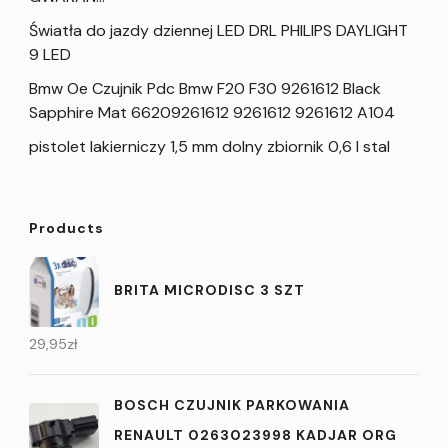
Światła do jazdy dziennej LED DRL PHILIPS DAYLIGHT
9 LED
Bmw Oe Czujnik Pdc Bmw F20 F30 9261612 Black
Sapphire Mat 66209261612 9261612 9261612 A104
pistolet lakierniczy 1,5 mm dolny zbiornik 0,6 l stal
Products
BRITA MICRODISC 3 SZT
29,95
zł
BOSCH CZUJNIK PARKOWANIA
RENAULT 0263023998 KADJAR ORG