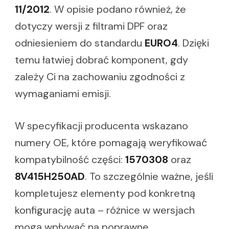
11/2012
. W opisie podano również, że
dotyczy wersji z filtrami DPF oraz
odniesieniem do standardu
EURO4
. Dzięki
temu łatwiej dobrać komponent, gdy
zależy Ci na zachowaniu zgodności z
wymaganiami emisji.
W specyfikacji producenta wskazano
numery OE, które pomagają weryfikować
kompatybilność części:
1570308
oraz
8V415H250AD
. To szczególnie ważne, jeśli
kompletujesz elementy pod konkretną
konfigurację auta – różnice w wersjach
mogą wpływać na poprawne