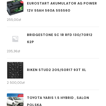
EUROSTART AKUMULATOR AG POWER
12V 55AH 560A 555560
255,00
zł
BRIDGESTONE SC 1R RFD 130/70R12
62P
235,36
zł
RIKEN STUD2 205/50R17 93T XL
2 500,00
zł
TOYOTA YARIS 1.5 HYBRID , SALON
POLSKA