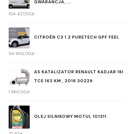
GWARANCJA, ...
104 427,00
zł
CITROËN C3 1.2 PURETECH GPF FEEL
54 900,00
zł
AS KATALIZATOR RENAULT KADJAR 16I
TCE 163 KM , 2016 30229
1 960,00
zł
OLEJ SILNIKOWY MOTUL 101311
32,67
zł