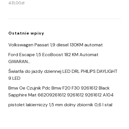
431,00
zł
Ostatnie wpisy
Volkswagen Passat 1,9 diesel 130KM automat
Ford Escape 1,5 EcoBoost 182 KM Automat
GWARAN…
Światła do jazdy dziennej LED DRL PHILIPS DAYLIGHT
9 LED
Bmw Oe Czujnik Pdc Bmw F20 F30 9261612 Black
Sapphire Mat 66209261612 9261612 9261612 A104
pistolet lakierniczy 1,5 mm dolny zbiornik 0,6 l stal