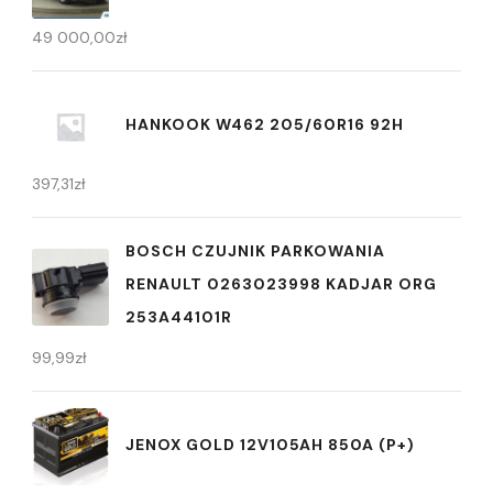
49 000,00
zł
HANKOOK W462 205/60R16 92H
397,31
zł
BOSCH CZUJNIK PARKOWANIA
RENAULT 0263023998 KADJAR ORG
253A44101R
99,99
zł
JENOX GOLD 12V105AH 850A (P+)