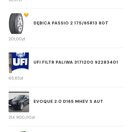
DĘBICA PASSIO 2 175/65R13 80T
201,00
zł
UFI FILTR PALIWA 3171200 92283401
65,85
zł
EVOQUE 2.0 D165 MHEV S AUT
214 900,00
zł