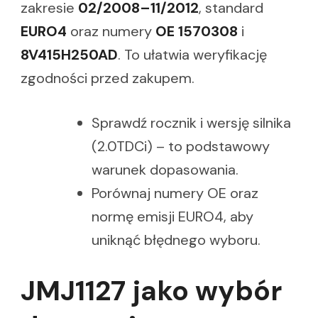
zakresie
02/2008–11/2012
, standard
EURO4
oraz numery
OE 1570308
i
8V415H250AD
. To ułatwia weryfikację
zgodności przed zakupem.
Sprawdź rocznik i wersję silnika
(2.0TDCi) – to podstawowy
warunek dopasowania.
Porównaj numery OE oraz
normę emisji EURO4, aby
uniknąć błędnego wyboru.
JMJ1127 jako wybór