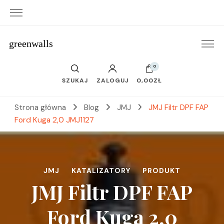
greenwalls
0
SZUKAJ
ZALOGUJ
0,00ZŁ
Strona główna
Blog
JMJ
JMJ Filtr DPF FAP
Ford Kuga 2,0 JMJ1127
JMJ
KATALIZATORY
PRODUKT
JMJ Filtr DPF FAP
Ford Kuga 2,0