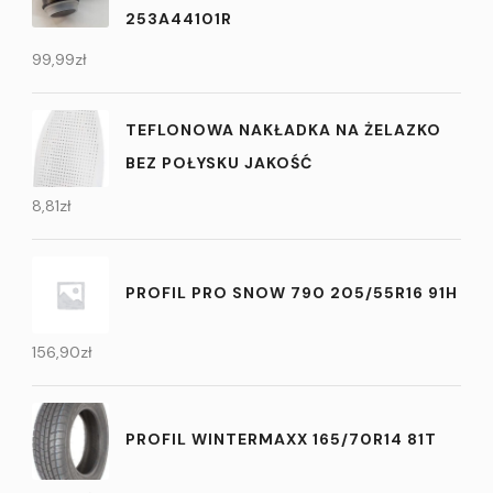
253A44101R
99,99
zł
TEFLONOWA NAKŁADKA NA ŻELAZKO
BEZ POŁYSKU JAKOŚĆ
8,81
zł
PROFIL PRO SNOW 790 205/55R16 91H
156,90
zł
PROFIL WINTERMAXX 165/70R14 81T