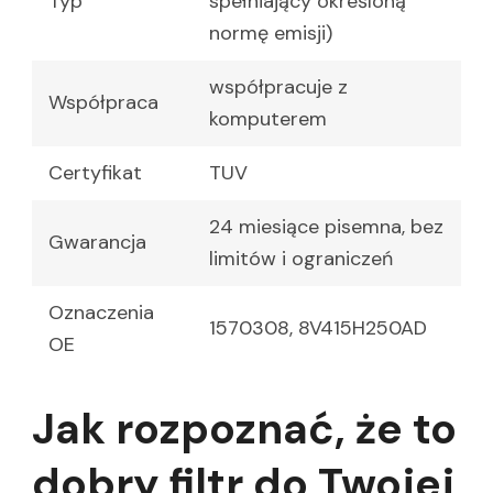
Typ
spełniający określoną
normę emisji)
współpracuje z
Współpraca
komputerem
Certyfikat
TUV
24 miesiące pisemna, bez
Gwarancja
limitów i ograniczeń
Oznaczenia
1570308, 8V415H250AD
OE
Jak rozpoznać, że to
dobry filtr do Twojej