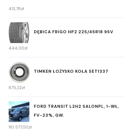
413,78
zł
DĘBICA FRIGO HP2 225/45R18 95V
444,00
zł
TIMKEN ŁOŻYSKO KOŁA SET1337
875,22
zł
FORD TRANSIT L2H2 SALONPL, 1-WŁ,
FV-23%, GW.
110 577,00
zł