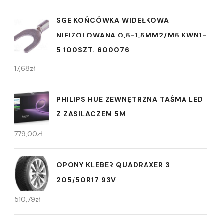
SGE KOŃCÓWKA WIDEŁKOWA
NIEIZOLOWANA 0,5-1,5MM2/M5 KWN1-
5 100SZT. 600076
17,68
zł
PHILIPS HUE ZEWNĘTRZNA TAŚMA LED
Z ZASILACZEM 5M
779,00
zł
OPONY KLEBER QUADRAXER 3
205/50R17 93V
510,79
zł