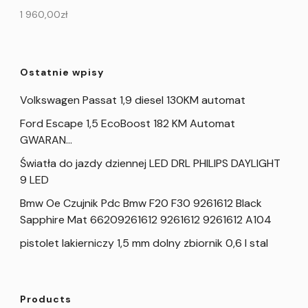
1 960,00
zł
Ostatnie wpisy
Volkswagen Passat 1,9 diesel 130KM automat
Ford Escape 1,5 EcoBoost 182 KM Automat
GWARAN…
Światła do jazdy dziennej LED DRL PHILIPS DAYLIGHT
9 LED
Bmw Oe Czujnik Pdc Bmw F20 F30 9261612 Black
Sapphire Mat 66209261612 9261612 9261612 A104
pistolet lakierniczy 1,5 mm dolny zbiornik 0,6 l stal
Products