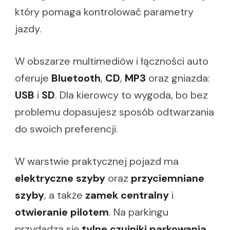
który pomaga kontrolować parametry
jazdy.
W obszarze multimediów i łączności auto
oferuje
Bluetooth
,
CD
,
MP3
oraz gniazda:
USB
i
SD
. Dla kierowcy to wygoda, bo bez
problemu dopasujesz sposób odtwarzania
do swoich preferencji.
W warstwie praktycznej pojazd ma
elektryczne szyby
oraz
przyciemniane
szyby
, a także
zamek centralny
i
otwieranie pilotem
. Na parkingu
przydadzą się
tylne czujniki parkowania
,