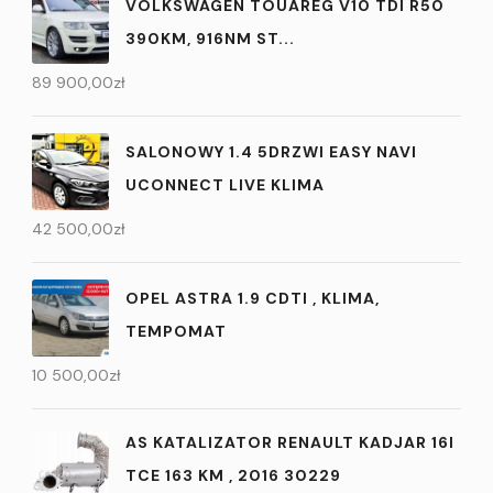
VOLKSWAGEN TOUAREG V10 TDI R50
390KM, 916NM ST...
89 900,00
zł
SALONOWY 1.4 5DRZWI EASY NAVI
UCONNECT LIVE KLIMA
42 500,00
zł
OPEL ASTRA 1.9 CDTI , KLIMA,
TEMPOMAT
10 500,00
zł
AS KATALIZATOR RENAULT KADJAR 16I
TCE 163 KM , 2016 30229