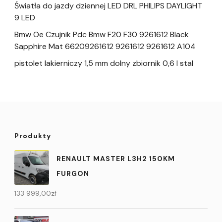
Światła do jazdy dziennej LED DRL PHILIPS DAYLIGHT
9 LED
Bmw Oe Czujnik Pdc Bmw F20 F30 9261612 Black
Sapphire Mat 66209261612 9261612 9261612 A104
pistolet lakierniczy 1,5 mm dolny zbiornik 0,6 l stal
Produkty
RENAULT MASTER L3H2 150KM
FURGON
133 999,00
zł