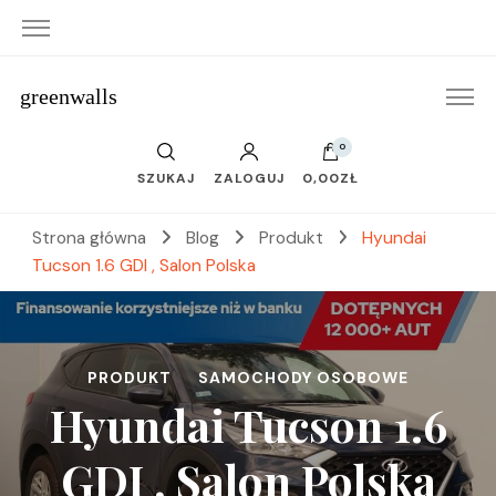
greenwalls
0
SZUKAJ
ZALOGUJ
0,00ZŁ
Strona główna
Blog
Produkt
Hyundai
Tucson 1.6 GDI , Salon Polska
PRODUKT
SAMOCHODY OSOBOWE
Hyundai Tucson 1.6
GDI , Salon Polska