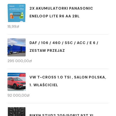
2X AKUMULATORKI PANASONIC
ENELOOP LITE R6 AA 2BL
18,99
zł
DAF / 106 / 460 / SSC / ACC / E 6 /
ZESTAW PRZEJAZ
295 000,00
zł
VW T-CROSS 1.0 TSI , SALON POLSKA,
1. WŁAŚCICIEL
92 000,00
zł
RIKEN STUD2 205/50R17 93T XL