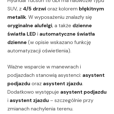
Hyundai Tucson 1.6 GDI ma nadwozie typu
SUV, z
4/5 drzwi
oraz kolorem
błękitnym
metalik
. W wyposażeniu znalazły się
oryginalne alufelgi
, a także
dzienne
światła LED
i
automatyczne światła
dzienne
(w opisie wskazano funkcję
automatyzacji oświetlenia).
Ważne wsparcie w manewrach i
podjazdach stanowią asystenci:
asystent
podjazdu
oraz
asystent zjazdu
.
Dodatkowo występuje
asystent podjazdu
i
asystent zjazdu
– szczególnie przy
zmianach nachylenia terenu.