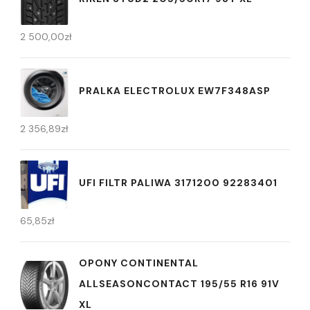
2 500,00
zł
PRALKA ELECTROLUX EW7F348ASP
2 356,89
zł
UFI FILTR PALIWA 3171200 92283401
65,85
zł
OPONY CONTINENTAL
ALLSEASONCONTACT 195/55 R16 91V
XL