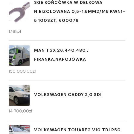
SGE KOŃCÓWKA WIDEŁKOWA
NIEIZOLOWANA 0,5-1,5MM2/M5 KWN1-
5 100SZT. 600076
17,68
zł
MAN TGX 26.440.480 ;
FIRANKA,NAPOJÓWKA
150 000,00
zł
VOLKSWAGEN CADDY 2,0 SDI
14 700,00
zł
VOLKSWAGEN TOUAREG V10 TDI R50