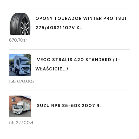
OPONY TOURADOR WINTER PRO TSU1
275/40R21 107V XL
870,70
zł
IVECO STRALIS 420 STANDARD / I-
WŁAŚCICIEL /
158 670,00
zł
ISUZU NPR 85-5DX 2007 R.
55 227,00
zł