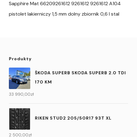
Sapphire Mat 66209261612 9261612 9261612 A104
pistolet lakierniczy 1,5 mm dolny zbiornik 0,6 l stal
Produkty
ŠKODA SUPERB SKODA SUPERB 2.0 TDI
170 KM
33 990,00
zł
RIKEN STUD2 205/50R17 93T XL
2 500,00
zł