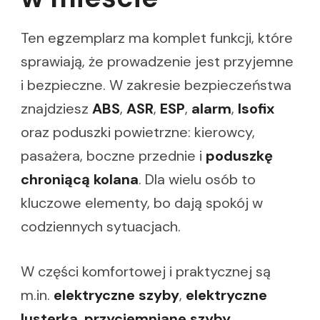
Ten egzemplarz ma komplet funkcji, które
sprawiają, że prowadzenie jest przyjemne
i bezpieczne. W zakresie bezpieczeństwa
znajdziesz
ABS
,
ASR
,
ESP
,
alarm
,
Isofix
oraz poduszki powietrzne: kierowcy,
pasażera, boczne przednie i
poduszkę
chroniącą kolana
. Dla wielu osób to
kluczowe elementy, bo dają spokój w
codziennych sytuacjach.
W części komfortowej i praktycznej są
m.in.
elektryczne szyby
,
elektryczne
lusterka
,
przyciemniane szyby
,