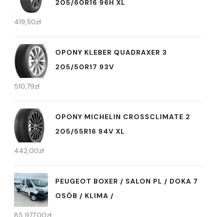
205/60R16 96H XL
419,50
zł
OPONY KLEBER QUADRAXER 3
205/50R17 93V
510,79
zł
OPONY MICHELIN CROSSCLIMATE 2
205/55R16 94V XL
442,00
zł
PEUGEOT BOXER / SALON PL / DOKA 7
OSÓB / KLIMA /
85 977,00
zł