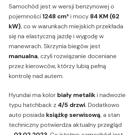
Samochód jest w wersji benzynowej o
pojemności
1248 cm³
i mocy
84 KM (62
kW)
, co w warunkach miejskich przekłada
się na elastyczną jazdę i wygodę w
manewrach. Skrzynia biegów jest
manualna
, czyli rozwiązanie doceniane
przez kierowców, którzy lubią pełną
kontrolę nad autem.
Hyundai ma kolor
biały metalik
i nadwozie
typu hatchback z
4/5 drzwi
. Dodatkowo
auto posiada
książkę serwisową
, a stan
techniczny potwierdza aktualny przegląd
–
03.02.2023
. Co istotne: samochód jest