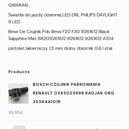
GWARAN…
Światła do jazdy dziennej LED DRL PHILIPS DAYLIGHT
9 LED
Bmw Oe Czujnik Pdc Bmw F20 F30 9261612 Black
Sapphire Mat 66209261612 9261612 9261612 A104
pistolet lakierniczy 1,5 mm dolny zbiornik 0,6 l stal
Products
BOSCH CZUJNIK PARKOWANIA
RENAULT 0263023998 KADJAR ORG
253A44101R
99,99
zł