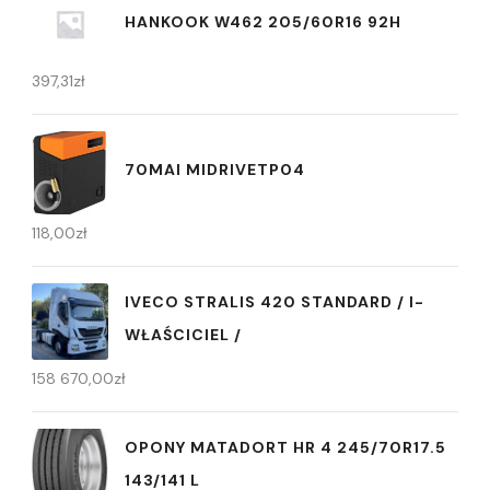
HANKOOK W462 205/60R16 92H
397,31
zł
70MAI MIDRIVETP04
118,00
zł
IVECO STRALIS 420 STANDARD / I-
WŁAŚCICIEL /
158 670,00
zł
OPONY MATADORT HR 4 245/70R17.5
143/141 L