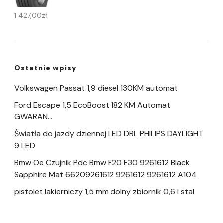
1 427,00
zł
Ostatnie wpisy
Volkswagen Passat 1,9 diesel 130KM automat
Ford Escape 1,5 EcoBoost 182 KM Automat
GWARAN…
Światła do jazdy dziennej LED DRL PHILIPS DAYLIGHT
9 LED
Bmw Oe Czujnik Pdc Bmw F20 F30 9261612 Black
Sapphire Mat 66209261612 9261612 9261612 A104
pistolet lakierniczy 1,5 mm dolny zbiornik 0,6 l stal