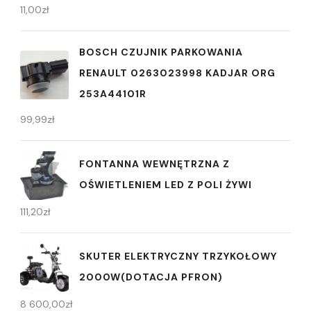
11,00
zł
BOSCH CZUJNIK PARKOWANIA
RENAULT 0263023998 KADJAR ORG
253A44101R
99,99
zł
FONTANNA WEWNĘTRZNA Z
OŚWIETLENIEM LED Z POLI ŻYWI
111,20
zł
SKUTER ELEKTRYCZNY TRZYKOŁOWY
2000W(DOTACJA PFRON)
8 600,00
zł