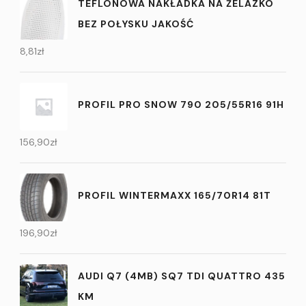
TEFLONOWA NAKŁADKA NA ŻELAZKO
BEZ POŁYSKU JAKOŚĆ
8,81
zł
PROFIL PRO SNOW 790 205/55R16 91H
156,90
zł
PROFIL WINTERMAXX 165/70R14 81T
196,90
zł
AUDI Q7 (4MB) SQ7 TDI QUATTRO 435
KM