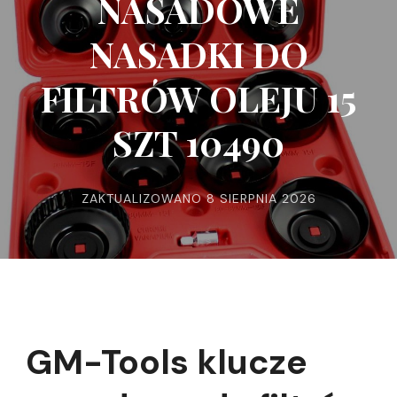
NASADOWE
NASADKI DO
FILTRÓW OLEJU 15
SZT 10490
ZAKTUALIZOWANO
8 SIERPNIA 2026
GM-Tools klucze