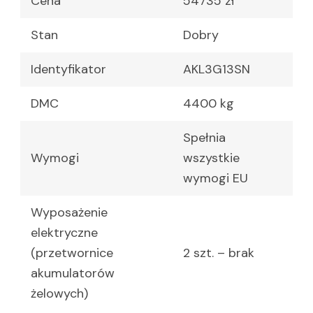
Cena
54735 zł
Stan
Dobry
Identyfikator
AKL3G13SN
DMC
4400 kg
Spełnia
Wymogi
wszystkie
wymogi EU
Wyposażenie
elektryczne
(przetwornice
2 szt. – brak
akumulatorów
żelowych)