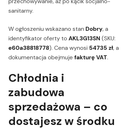
przechowywanie, aż po kącik socjalno-
sanitarny.
W ogłoszeniu wskazano stan
Dobry
, a
identyfikator oferty to
AKL3G13SN
(SKU:
e60a38818778
). Cena wynosi
54735 zł
, a
dokumentacja obejmuje
fakturę VAT
.
Chłodnia i
zabudowa
sprzedażowa – co
dostajesz w środku