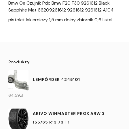
Bmw Oe Czujnik Pdc Bmw F20 F30 9261612 Black
Sapphire Mat 66209261612 9261612 9261612 A104
pistolet lakierniczy 1,5 mm dolny zbiornik 0,6 l stal
Produkty
LEMFÖRDER 4245101
64,59
zł
ARIVO WINMASTER PROX ARW 3
155/65 R13 73T 1