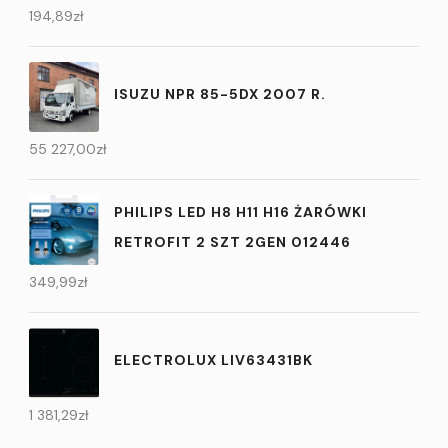
194,89
zł
ISUZU NPR 85-5DX 2007 R.
55 227,00
zł
PHILIPS LED H8 H11 H16 ŻARÓWKI
RETROFIT 2 SZT 2GEN 012446
349,99
zł
ELECTROLUX LIV63431BK
1 381,29
zł