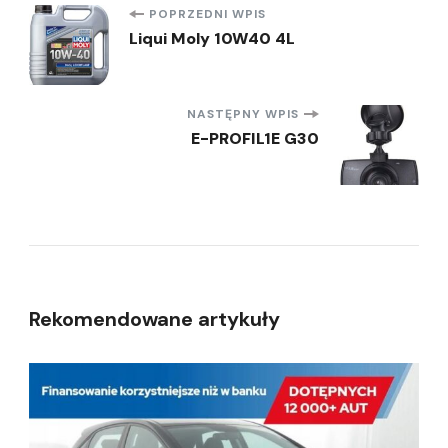
Nawigacja
POPRZEDNI WPIS
Liqui Moly 10W40 4L
wpisu
NASTĘPNY WPIS
E-PROFIL1E G30
Rekomendowane artykuły