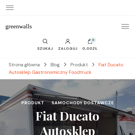
greenwalls
0
SZUKAJ
ZALOGUJ
0,00ZŁ
Strona główna
Blog
Produkt
Fiat Ducato
Autosklep Gastronomiczny Foodtruck
PRODUKT
SAMOCHODY DOSTAWCZE
Fiat Ducato
Autosklep